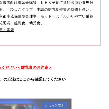
保護者向け講習会講師、ＮＨＫ子育て番組出演や育児雑
る。「ひよこクラブ」本誌の離乳食特集の監修も多い。
京都小児保健協会理事。モットーは「わかりやすい栄養
児肥満、離乳食、幼児食。
事・書籍
みください＜離乳食のお約束＞
」の方法はここから確認してください
もっと読む
arrow_forward_ios