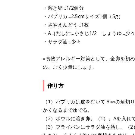
・溶き卵…1/2個分
・パプリカ…2.5cmサイズ1個（5g）
・さやえんどう…1枚
・A［だし汁…小さじ1/2 しょうゆ…少
・サラダ油…少々
※食物アレルギー対策として、全卵を初め
の、ごく少量にします。
作り方
（1）パプリカは皮をむいて５㎜の角切
かくなるまでゆでる。
（2）ボウルに溶き卵、（1）、Aを入れ
（3）フライパンにサラダ油を熱し、（