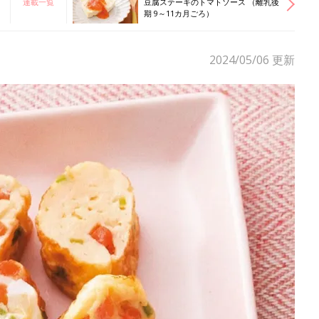
連載一覧
豆腐ステーキのトマトソース （離乳後
期 9～11カ月ごろ）
2024/05/06
更新