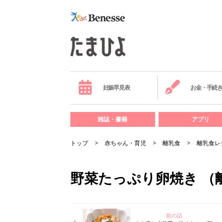
妊娠早見表
お金・手続
雑誌・書籍
アプリ
トップ
赤ちゃん・育児
離乳食
離乳食レ
野菜たっぷり卵焼き （離
前の話