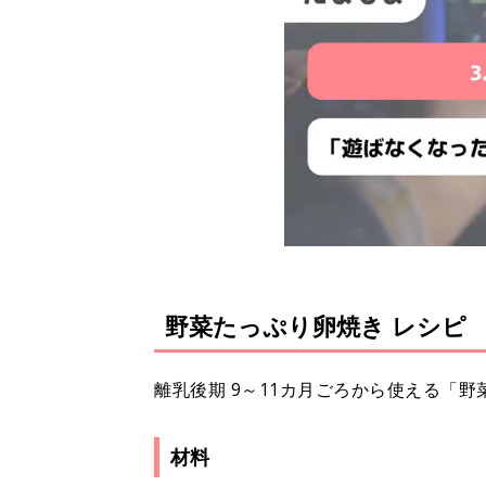
野菜たっぷり卵焼き レシピ
離乳後期 9～11カ月ごろから使える「
材料