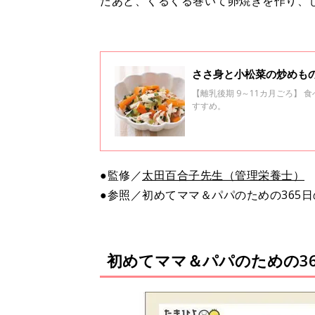
たあと、くるくる巻いて卵焼きを作り、
ささ身と小松菜の炒めもの
【離乳後期 9～11カ月ごろ】
すすめ。
●監修／
太田百合子先生（管理栄養士）
●参照／初めてママ＆パパのための365
初めてママ＆パパのための3