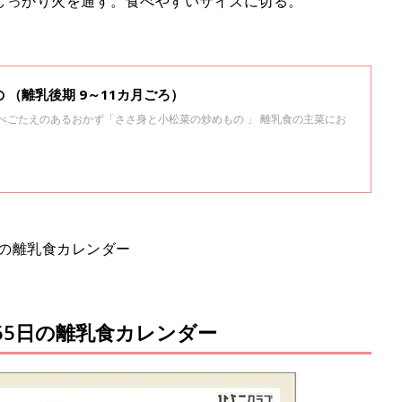
しっかり火を通す。食べやすいサイズに切る。
 （離乳後期 9～11カ月ごろ）
 食べごたえのあるおかず「ささ身と小松菜の炒めもの 」 離乳食の主菜にお
日の離乳食カレンダー
65日の離乳食カレンダー