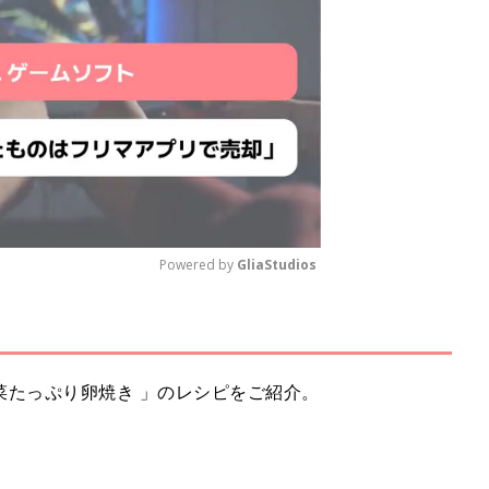
Powered by 
GliaStudios
M
u
t
野菜たっぷり卵焼き 」のレシピをご紹介。
e