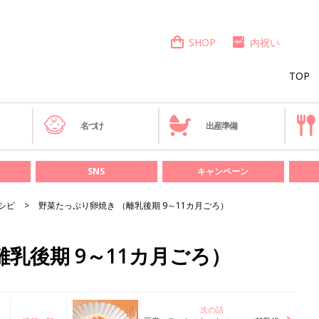
SHOP
内祝い
TOP
き
名づけ
出産準備
SNS
キャンペーン
シピ
野菜たっぷり卵焼き （離乳後期 9～11カ月ごろ）
乳後期 9～11カ月ごろ）
次の話