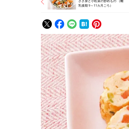
ささ身と小松菜の炒めもの （離
乳後期 9～11カ月ごろ）