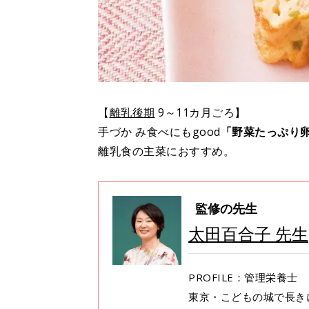
【
離乳後期
9～11カ月ごろ】
手づか み食べにもgood
「野菜たっぷり卵
離乳食の主菜におすすめ。
監修の先生
太田百合子 先生
PROFILE：管理栄養士
東京・こどもの城で長き