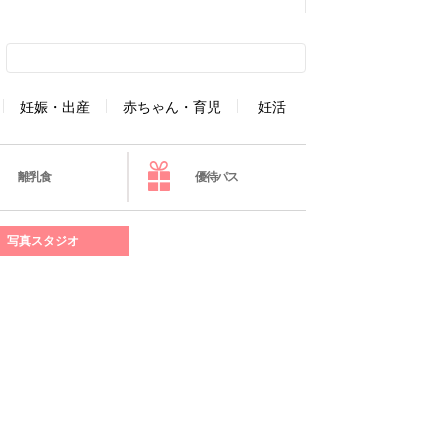
妊娠・出産
赤ちゃん・育児
妊活
離乳食
優待パス
写真スタジオ