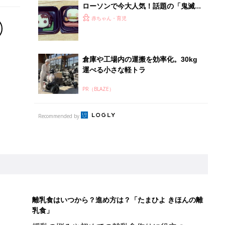
ローソンで今大人気！話題の「鬼滅の
刃」コラボ商品4選
赤ちゃん・育児
倉庫や工場内の運搬を効率化。30kg
運べる小さな軽トラ
PR（BLAZE）
Recommended by
離乳食はいつから？進め方は？「たまひよ きほんの離
乳食」