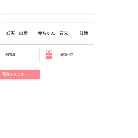
妊娠・出産
赤ちゃん・育児
妊活
離乳食
優待パス
写真スタジオ