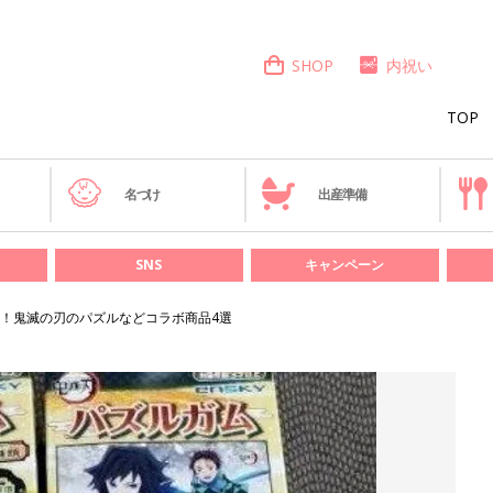
SHOP
内祝い
TOP
き
名づけ
出産準備
SNS
キャンペーン
！鬼滅の刃のパズルなどコラボ商品4選