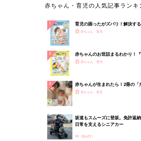
赤ちゃん・育児の人気記事ランキ
育児の困ったがズバリ！解決する
『ひよこクラブ 夏号』 4カ月～
赤ちゃん・育児
になるまで、育児に役立つ情報が
ぱい！
赤ちゃんのお世話まるわかり！『
てのひよこクラブ 夏号』〈巻頭
赤ちゃん・育児
集〉初めての授乳がうまくいく！
っぱい・ミルクの基本と夏のトラ
解決テク
赤ちゃんが生まれたら！2冊の「
ひよ」
赤ちゃん・育児
坂道もスムーズに登坂。免許返納
日常を支えるシニアカー
PR（BLAZE）