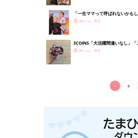
「一生ママって呼ばれないかもし
診断
赤ちゃん・育児
3COINS「大活躍間違いなし」
赤ちゃん・育児
<
4