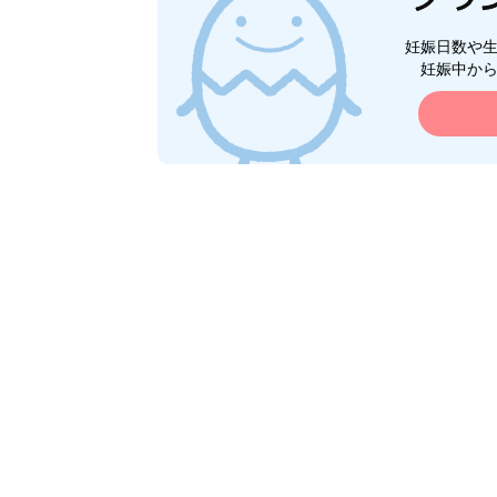
妊娠日数や
妊娠中か