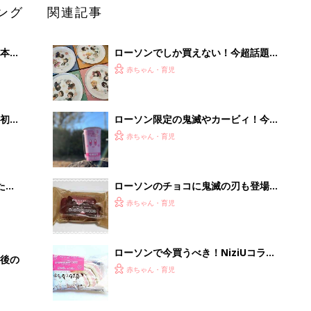
ング
関連記事
本
ローソンでしか買えない！今超話題の
2才
鬼滅の刃コラボ商品4選
赤ちゃん・育児
いっ
初め
ローソン限定の鬼滅やカービィ！今だ
大特
けのコラボ商品4選
赤ちゃん・育児
 お
ブル
たま
ローソンのチョコに鬼滅の刃も登場！
今話題のスイーツ4選
赤ちゃん・育児
ローソンで今買うべき！NiziUコラボ
後の
もあるイチゴ商品5選
赤ちゃん・育児