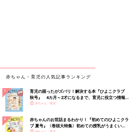
赤ちゃん・育児の人気記事ランキング
育児の困ったがズバリ！解決する本『ひよこクラブ
秋号』 4カ月～2才になるまで、育児に役立つ情報が
いっぱい！
赤ちゃん・育児
赤ちゃんのお世話まるわかり！『初めてのひよこクラ
ブ 夏号』〈巻頭大特集〉初めての授乳がうまくい
く！ おっぱい・ミルクの基本と夏のトラブル 解決テ
赤ちゃん・育児