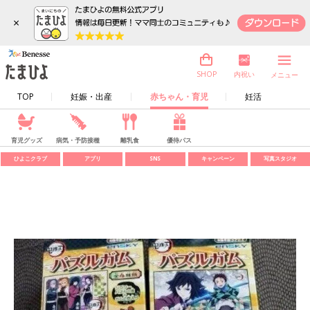
×
内祝い
SHOP
メニュー
TOP
妊娠・出産
赤ちゃん・育児
妊活
育児グッズ
病気・予防接種
離乳食
優待パス
ひよこクラブ
アプリ
SNS
キャンペーン
写真スタジオ