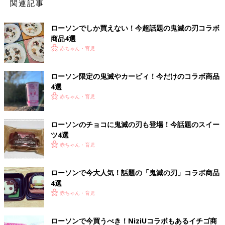
関連記事
ローソンでしか買えない！今超話題の鬼滅の刃コラボ
商品4選
赤ちゃん・育児
ローソン限定の鬼滅やカービィ！今だけのコラボ商品
4選
赤ちゃん・育児
ローソンのチョコに鬼滅の刃も登場！今話題のスイー
ツ4選
赤ちゃん・育児
ローソンで今大人気！話題の「鬼滅の刃」コラボ商品
4選
赤ちゃん・育児
ローソンで今買うべき！NiziUコラボもあるイチゴ商