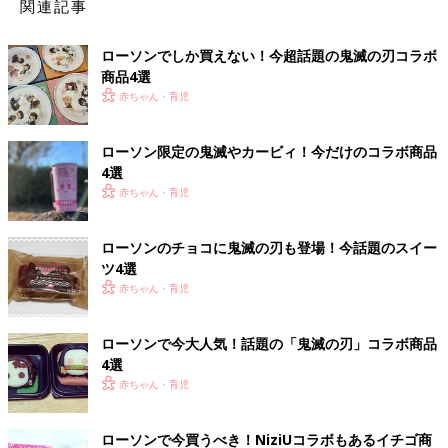
関連記事
ローソンでしか買えない！今超話題の鬼滅の刃コラボ
商品4選
赤ちゃん・育児
ローソン限定の鬼滅やカービィ！今だけのコラボ商品
4選
赤ちゃん・育児
ローソンのチョコに鬼滅の刃も登場！今話題のスイー
ツ4選
赤ちゃん・育児
ローソンで今大人気！話題の「鬼滅の刃」コラボ商品
4選
赤ちゃん・育児
ローソンで今買うべき！NiziUコラボもあるイチゴ商