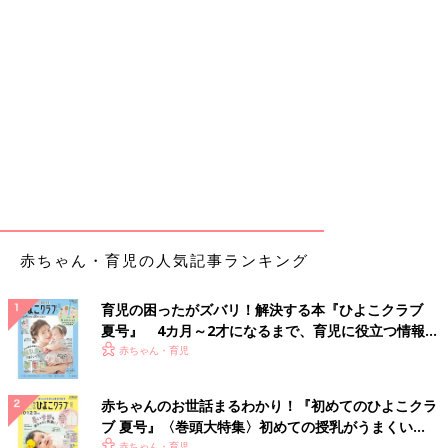
赤ちゃん・育児の人気記事ランキング
育児の困ったがズバリ！解決する本『ひよこクラブ
夏号』 4カ月～2才になるまで、育児に役立つ情報が
いっぱい！
赤ちゃん・育児
赤ちゃんのお世話まるわかり！『初めてのひよこクラ
ブ 夏号』〈巻頭大特集〉初めての授乳がうまくい
く！ おっぱい・ミルクの基本と夏のトラブル 解決テ
赤ちゃん・育児