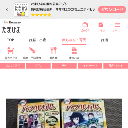
×
内祝い
SHOP
メニュー
TOP
妊娠・出産
赤ちゃん・育児
妊活
育児グッズ
病気・予防接種
離乳食
優待パス
ひよこクラブ
アプリ
SNS
キャンペーン
写真スタジオ