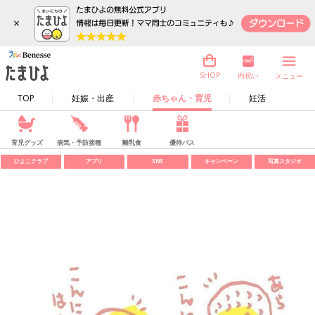
×
内祝い
SHOP
メニュー
TOP
妊娠・出産
赤ちゃん・育児
妊活
育児グッズ
病気・予防接種
離乳食
優待パス
ひよこクラブ
アプリ
SNS
キャンペーン
写真スタジオ