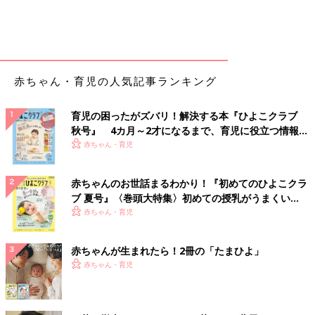
赤ちゃん・育児の人気記事ランキング
育児の困ったがズバリ！解決する本『ひよこクラブ
秋号』 4カ月～2才になるまで、育児に役立つ情報が
いっぱい！
赤ちゃん・育児
赤ちゃんのお世話まるわかり！『初めてのひよこクラ
ブ 夏号』〈巻頭大特集〉初めての授乳がうまくい
く！ おっぱい・ミルクの基本と夏のトラブル 解決テ
赤ちゃん・育児
ク
赤ちゃんが生まれたら！2冊の「たまひよ」
赤ちゃん・育児