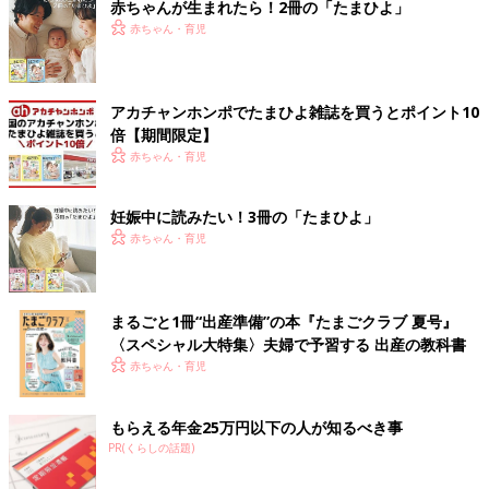
赤ちゃんが生まれたら！2冊の「たまひよ」
赤ちゃん・育児
アカチャンホンポでたまひよ雑誌を買うとポイント10
倍【期間限定】
赤ちゃん・育児
妊娠中に読みたい！3冊の「たまひよ」
赤ちゃん・育児
まるごと1冊“出産準備”の本『たまごクラブ 夏号』
〈スペシャル大特集〉夫婦で予習する 出産の教科書
赤ちゃん・育児
もらえる年金25万円以下の人が知るべき事
PR(くらしの話題)