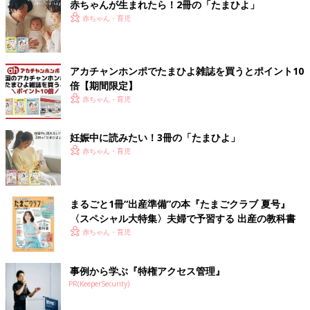
赤ちゃんが生まれたら！2冊の「たまひよ」
赤ちゃん・育児
アカチャンホンポでたまひよ雑誌を買うとポイント10
倍【期間限定】
赤ちゃん・育児
妊娠中に読みたい！3冊の「たまひよ」
赤ちゃん・育児
まるごと1冊“出産準備”の本『たまごクラブ 夏号』
〈スペシャル大特集〉夫婦で予習する 出産の教科書
赤ちゃん・育児
事例から学ぶ『特権アクセス管理』
PR(KeeperSecurity)