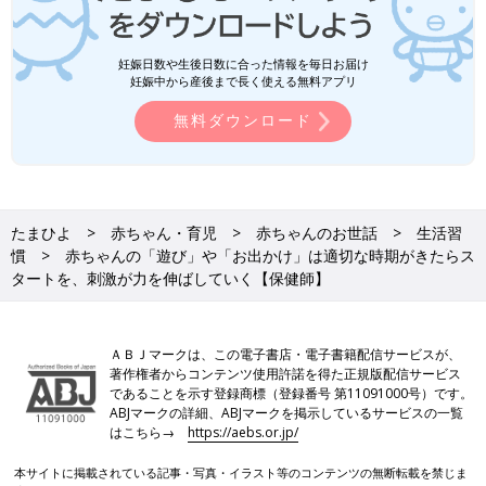
妊娠日数や生後日数に合った情報を毎日お届け
妊娠中から産後まで長く使える無料アプリ
無料ダウンロード
たまひよ
赤ちゃん・育児
赤ちゃんのお世話
生活習
慣
赤ちゃんの「遊び」や「お出かけ」は適切な時期がきたらス
タートを、刺激が力を伸ばしていく【保健師】
ＡＢＪマークは、この電子書店・電子書籍配信サービスが、
著作権者からコンテンツ使用許諾を得た正規版配信サービス
であることを示す登録商標（登録番号 第11091000号）です。
ABJマークの詳細、ABJマークを掲示しているサービスの一覧
はこちら→
https://aebs.or.jp/
本サイトに掲載されている記事・写真・イラスト等のコンテンツの無断転載を禁じま