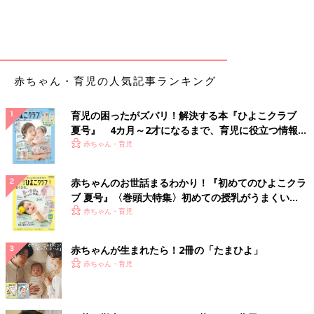
赤ちゃん・育児の人気記事ランキング
育児の困ったがズバリ！解決する本『ひよこクラブ
夏号』 4カ月～2才になるまで、育児に役立つ情報が
いっぱい！
赤ちゃん・育児
赤ちゃんのお世話まるわかり！『初めてのひよこクラ
ブ 夏号』〈巻頭大特集〉初めての授乳がうまくい
く！ おっぱい・ミルクの基本と夏のトラブル 解決テ
赤ちゃん・育児
ク
赤ちゃんが生まれたら！2冊の「たまひよ」
赤ちゃん・育児