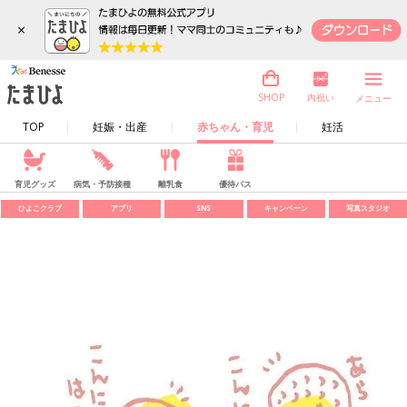
×
内祝い
SHOP
メニュー
TOP
妊娠・出産
赤ちゃん・育児
妊活
育児グッズ
病気・予防接種
離乳食
優待パス
ひよこクラブ
アプリ
SNS
キャンペーン
写真スタジオ