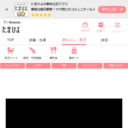
×
内祝い
SHOP
メニュー
TOP
妊娠・出産
赤ちゃん・育児
妊活
育児グッズ
病気・予防接種
離乳食
優待パス
ひよこクラブ
アプリ
SNS
キャンペーン
写真スタジオ