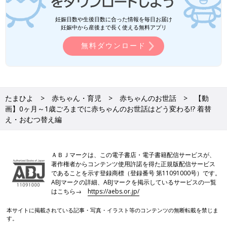
妊娠日数や生後日数に合った情報を毎日お届け
妊娠中から産後まで長く使える無料アプリ
無料ダウンロード
たまひよ
赤ちゃん・育児
赤ちゃんのお世話
【動
画】0ヶ月～1歳ごろまでに赤ちゃんのお世話はどう変わる!? 着替
え・おむつ替え編
ＡＢＪマークは、この電子書店・電子書籍配信サービスが、
著作権者からコンテンツ使用許諾を得た正規版配信サービス
であることを示す登録商標（登録番号 第11091000号）です。
ABJマークの詳細、ABJマークを掲示しているサービスの一覧
はこちら→
https://aebs.or.jp/
本サイトに掲載されている記事・写真・イラスト等のコンテンツの無断転載を禁じま
す。