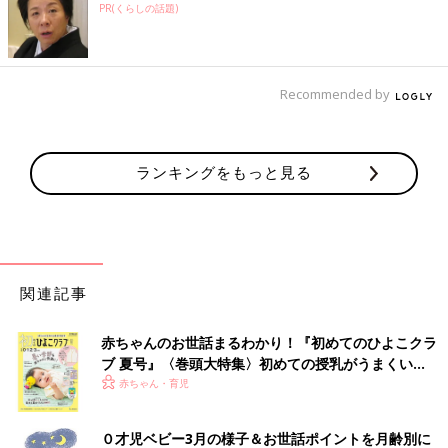
PR(くらしの話題)
Recommended by
ランキングをもっと見る
関連記事
赤ちゃんのお世話まるわかり！『初めてのひよこクラ
ブ 夏号』〈巻頭大特集〉初めての授乳がうまくい
く！ おっぱい・ミルクの基本と夏のトラブル 解決テ
赤ちゃん・育児
ク
０才児ベビー3月の様子＆お世話ポイントを月齢別に