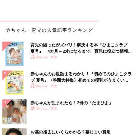
赤ちゃん・育児の人気記事ランキング
育児の困ったがズバリ！解決する本『ひよこクラブ
夏号』 4カ月～2才になるまで、育児に役立つ情報が
いっぱい！
赤ちゃん・育児
赤ちゃんのお世話まるわかり！『初めてのひよこクラ
ブ 夏号』〈巻頭大特集〉初めての授乳がうまくい
く！ おっぱい・ミルクの基本と夏のトラブル 解決テ
赤ちゃん・育児
ク
赤ちゃんが生まれたら！2冊の「たまひよ」
赤ちゃん・育児
お墓の撤去にいくらかかる？墓じまい費用