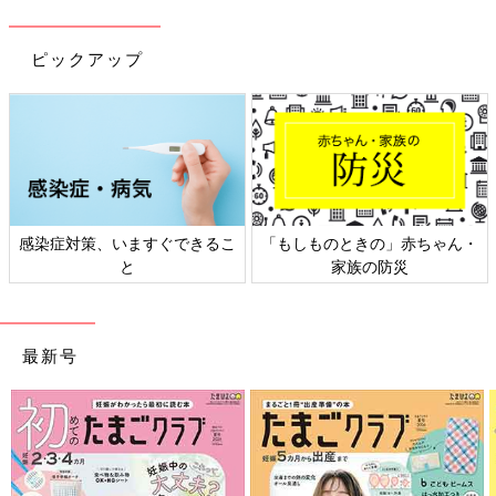
ピックアップ
染症対策、いますぐできるこ
「もしものときの」赤ちゃん・
日
と
家族の防災
最新号