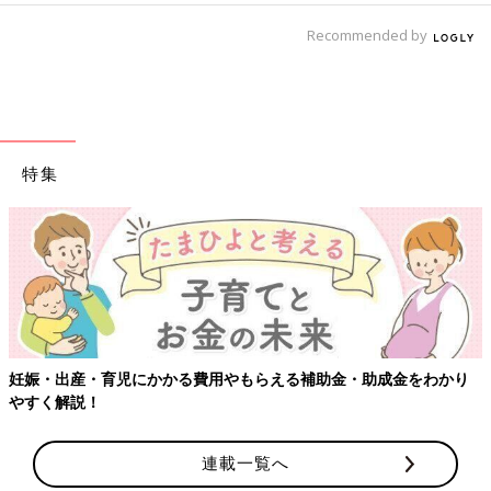
Recommended by
特集
【ワ
・出産・育児にかかる費用やもらえる補助金・助成金をわかり
く解説！
連載一覧へ