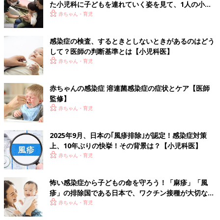
た小児科に子どもを連れていく姿を見て、1人の小児
科医の決意
赤ちゃん・育児
感染症の検査、するときとしないときがあるのはどう
して？医師の判断基準とは【小児科医】
赤ちゃん・育児
赤ちゃんの感染症 溶連菌感染症の症状とケア【医師
監修】
赤ちゃん・育児
2025年9月、日本の｢風疹排除｣が認定！感染症対策
上、10年ぶりの快挙！その背景は？【小児科医】
赤ちゃん・育児
怖い感染症から子どもの命を守ろう！「麻疹」「風
疹」の排除国である日本で、ワクチン接種が大切な理
由とは？【小児科医】
赤ちゃん・育児