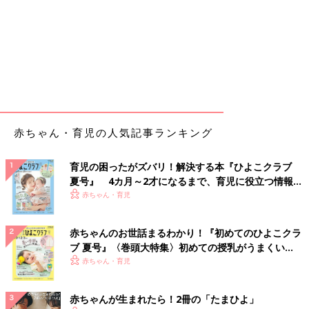
赤ちゃん・育児の人気記事ランキング
育児の困ったがズバリ！解決する本『ひよこクラブ
夏号』 4カ月～2才になるまで、育児に役立つ情報が
いっぱい！
赤ちゃん・育児
赤ちゃんのお世話まるわかり！『初めてのひよこクラ
ブ 夏号』〈巻頭大特集〉初めての授乳がうまくい
く！ おっぱい・ミルクの基本と夏のトラブル 解決テ
赤ちゃん・育児
ク
赤ちゃんが生まれたら！2冊の「たまひよ」