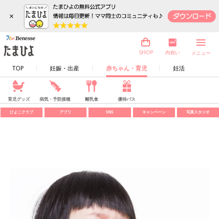
×
内祝い
SHOP
メニュー
TOP
妊娠・出産
赤ちゃん・育児
妊活
育児グッズ
病気・予防接種
離乳食
優待パス
ひよこクラブ
アプリ
SNS
キャンペーン
写真スタジオ