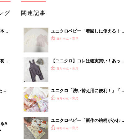
ング
関連記事
本
ユニクロベビー「着回しに使える！」
2才
「レギンス・ロンT・カバーオール
赤ちゃん・育児
いっ
も！」買うべき★春夏アイテム5選
初め
【ユニクロ】コレは確実買い！あった
大特
かキッズアイテム5選
赤ちゃん・育児
 お
ブル
たま
ユニクロ「洗い替え用に便利！」「肌
着・レギンス・Tシャツなど」夏に向
赤ちゃん・育児
けて“まとめ買い”しておきたいアイテ
ム
ユニクロベビー「新作の絵柄がかわい
るA
い♪」「秋冬のインナーとしても◎」
赤ちゃん・育児
い
おすすめ肌着4選