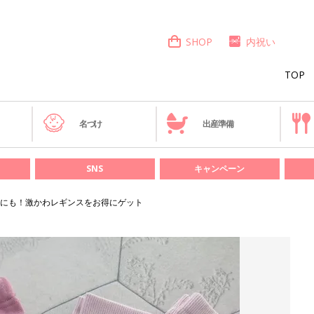
SHOP
内祝い
TOP
き
名づけ
出産準備
SNS
キャンペーン
にも！激かわレギンスをお得にゲット