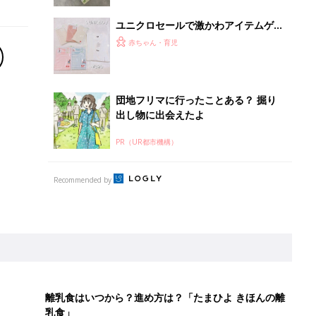
ユニクロセールで激かわアイテムゲッ
ト！ママたちの戦利品
赤ちゃん・育児
団地フリマに行ったことある？ 掘り
出し物に出会えたよ
PR（UR都市機構）
Recommended by
離乳食はいつから？進め方は？「たまひよ きほんの離
乳食」