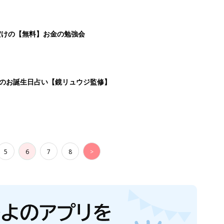
だけの【無料】お金の勉強会
日のお誕生日占い【鏡リュウジ監修】
5
6
7
8
>