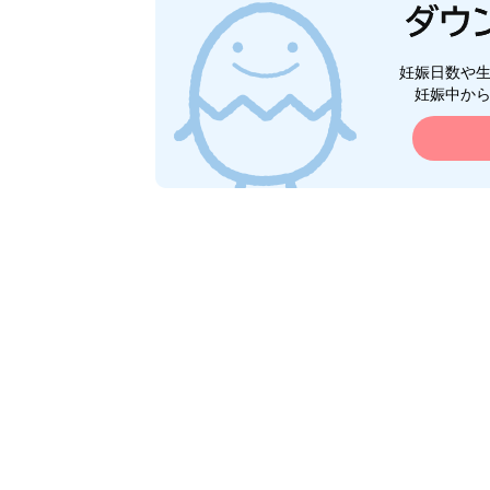
妊娠日数や
妊娠中か