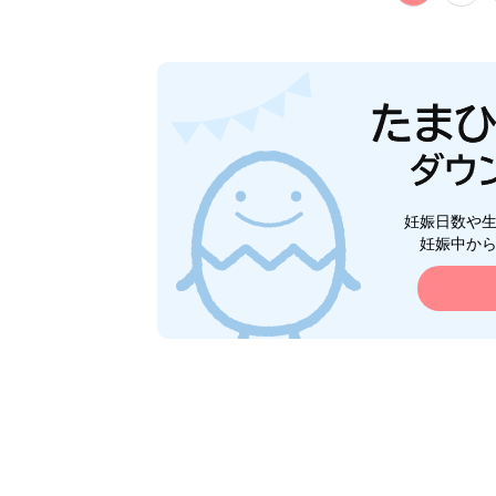
妊娠日数や
妊娠中か