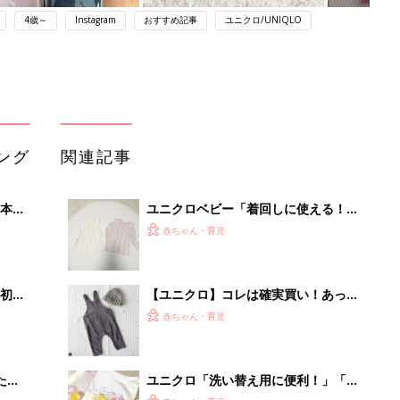
4歳～
Instagram
おすすめ記事
ユニクロ/UNIQLO
ング
関連記事
本
ユニクロベビー「着回しに使える！」
2才
「レギンス・ロンT・カバーオール
赤ちゃん・育児
いっ
も！」買うべき★春夏アイテム5選
初め
【ユニクロ】コレは確実買い！あった
大特
かキッズアイテム5選
赤ちゃん・育児
 お
ブル
たま
ユニクロ「洗い替え用に便利！」「肌
着・レギンス・Tシャツなど」夏に向