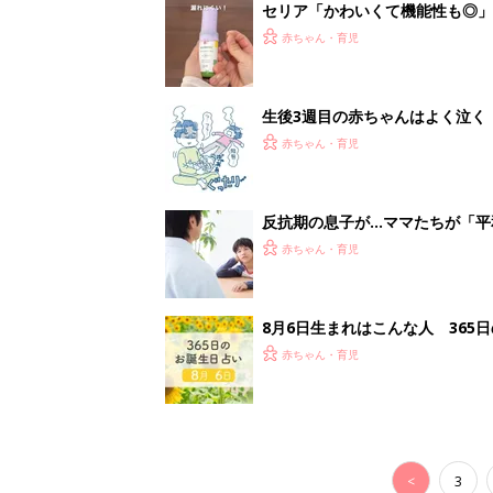
セリア「かわいくて機能性も◎」
赤ちゃん・育児
生後3週目の赤ちゃんはよく泣く
って本当？【専門家】
赤ちゃん・育児
反抗期の息子が...ママたちが「
赤ちゃん・育児
8月6日生まれはこんな人 365
赤ちゃん・育児
<
3