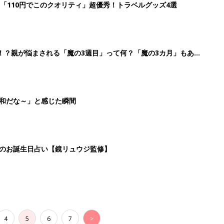
「110円でこのクオリティ」超優秀！トラベルグッズ4選
！？親が悩まされる「魔の3週目」って何？「魔の3カ月」もある
平和だな～」と感じた瞬間
日のお誕生日占い【鏡リュウジ監修】
4
5
6
7
>