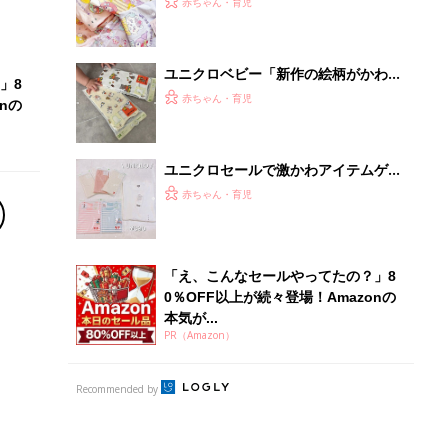
赤ちゃん・育児
けて“まとめ買い”しておきたいアイテ
ム
ユニクロベビー「新作の絵柄がかわい
」8
い♪」「秋冬のインナーとしても◎」
赤ちゃん・育児
nの
おすすめ肌着4選
ユニクロセールで激かわアイテムゲッ
ト！ママたちの戦利品
赤ちゃん・育児
「え、こんなセールやってたの？」8
0％OFF以上が続々登場！Amazonの
本気が...
PR（Amazon）
Recommended by