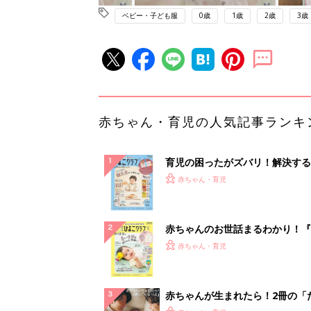
ベビー・子ども服
0歳
1歳
2歳
3歳
赤ちゃん・育児の人気記事ランキ
育児の困ったがズバリ！解決する
『ひよこクラブ 秋号』 4カ月～
赤ちゃん・育児
になるまで、育児に役立つ情報が
ぱい！
赤ちゃんのお世話まるわかり！『
てのひよこクラブ 夏号』〈巻頭
赤ちゃん・育児
集〉初めての授乳がうまくいく！
っぱい・ミルクの基本と夏のトラ
解決テク
赤ちゃんが生まれたら！2冊の「
ひよ」