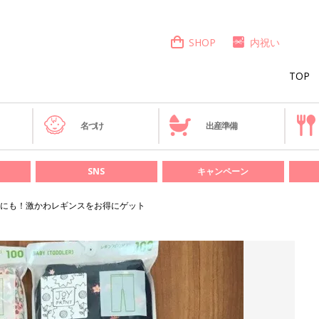
SHOP
内祝い
TOP
き
名づけ
出産準備
SNS
キャンペーン
にも！激かわレギンスをお得にゲット