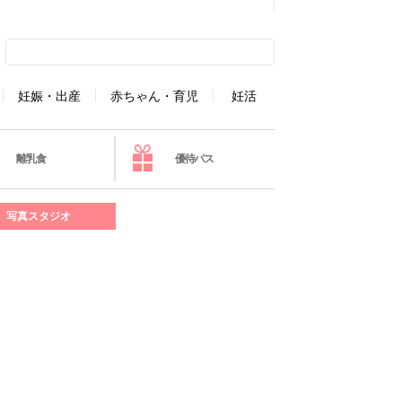
妊娠・出産
赤ちゃん・育児
妊活
離乳食
優待パス
写真スタジオ