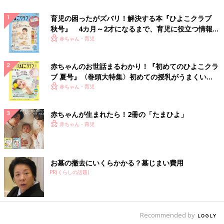
育児の困ったがズバリ！解決する本『ひよこクラブ
秋号』 4カ月～2才になるまで、育児に役立つ情報が
いっぱい！
赤ちゃん・育児
赤ちゃんのお世話まるわかり！『初めてのひよこクラ
ブ 夏号』〈巻頭大特集〉初めての授乳がうまくい
く！ おっぱい・ミルクの基本と夏のトラブル 解決テ
赤ちゃん・育児
ク
赤ちゃんが生まれたら！2冊の「たまひよ」
赤ちゃん・育児
お墓の撤去にいくらかかる？墓じまい費用
PR(くらしの話題)
Recommended by