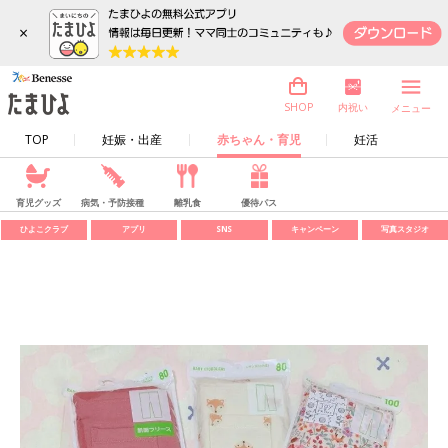
×
内祝い
SHOP
メニュー
TOP
妊娠・出産
赤ちゃん・育児
妊活
育児グッズ
病気・予防接種
離乳食
優待パス
ひよこクラブ
アプリ
SNS
キャンペーン
写真スタジオ