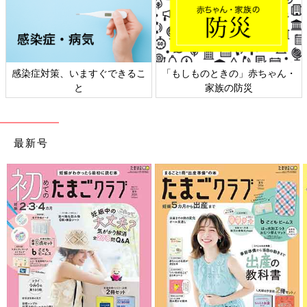
きるこ
「もしものときの」赤ちゃん・
日本外来小児科学会リーフ
家族の防災
ト検討会
最新号