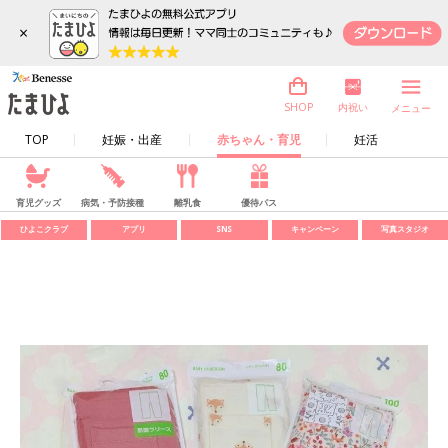
×
内祝い
SHOP
メニュー
TOP
妊娠・出産
赤ちゃん・育児
妊活
育児グッズ
病気・予防接種
離乳食
優待パス
ひよこクラブ
アプリ
SNS
キャンペーン
写真スタジオ