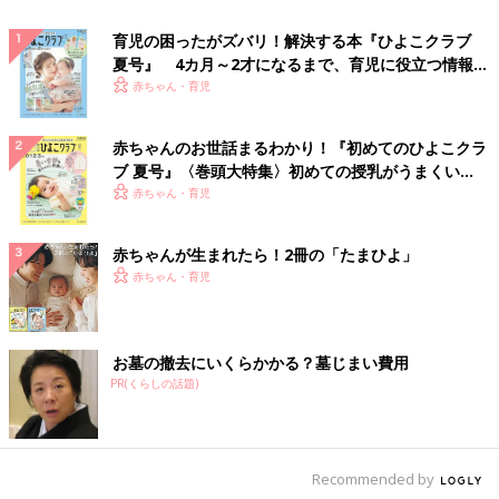
育児の困ったがズバリ！解決する本『ひよこクラブ
夏号』 4カ月～2才になるまで、育児に役立つ情報が
いっぱい！
赤ちゃん・育児
赤ちゃんのお世話まるわかり！『初めてのひよこクラ
ブ 夏号』〈巻頭大特集〉初めての授乳がうまくい
く！ おっぱい・ミルクの基本と夏のトラブル 解決テ
赤ちゃん・育児
ク
赤ちゃんが生まれたら！2冊の「たまひよ」
赤ちゃん・育児
お墓の撤去にいくらかかる？墓じまい費用
PR(くらしの話題)
Recommended by