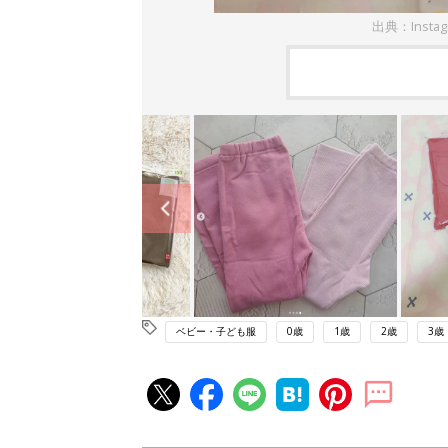
出典：Insta
ベビー・子ども服
0歳
1歳
2歳
3歳