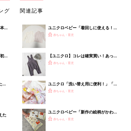
ング
関連記事
本
ユニクロベビー「着回しに使える！」
2才
「レギンス・ロンT・カバーオール
赤ちゃん・育児
いっ
も！」買うべき★春夏アイテム5選
初め
【ユニクロ】コレは確実買い！あった
大特
かキッズアイテム5選
赤ちゃん・育児
 お
ブル
たま
ユニクロ「洗い替え用に便利！」「肌
着・レギンス・Tシャツなど」夏に向
赤ちゃん・育児
けて“まとめ買い”しておきたいアイテ
ム
ユニクロベビー「新作の絵柄がかわい
えた
い♪」「秋冬のインナーとしても◎」
赤ちゃん・育児
おすすめ肌着4選