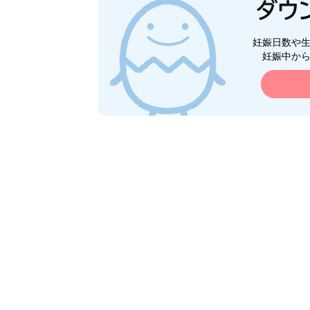
妊娠日数や
妊娠中か