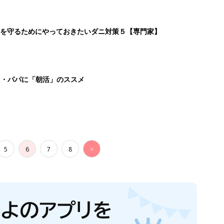
を守るためにやっておきたいダニ対策５【専門家】
マ・パパに「朝活」のススメ
5
6
7
8
>