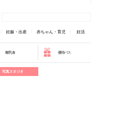
妊娠・出産
赤ちゃん・育児
妊活
離乳食
優待パス
写真スタジオ