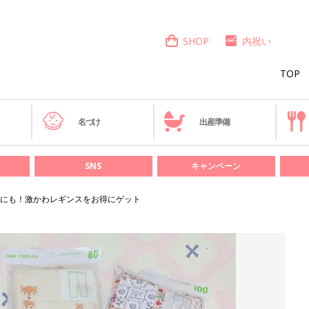
SHOP
内祝い
TOP
き
名づけ
出産準備
SNS
キャンペーン
にも！激かわレギンスをお得にゲット