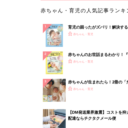
赤ちゃん・育児の人気記事ランキ
育児の困ったがズバリ！解決する
『ひよこクラブ 夏号』 4カ月～
赤ちゃん・育児
になるまで、育児に役立つ情報が
ぱい！
赤ちゃんのお世話まるわかり！『
てのひよこクラブ 夏号』〈巻頭
赤ちゃん・育児
集〉初めての授乳がうまくいく！
っぱい・ミルクの基本と夏のトラ
解決テク
赤ちゃんが生まれたら！2冊の「
ひよ」
赤ちゃん・育児
【DM発送業界激震】コストを抑
配達ならチクタクメール便