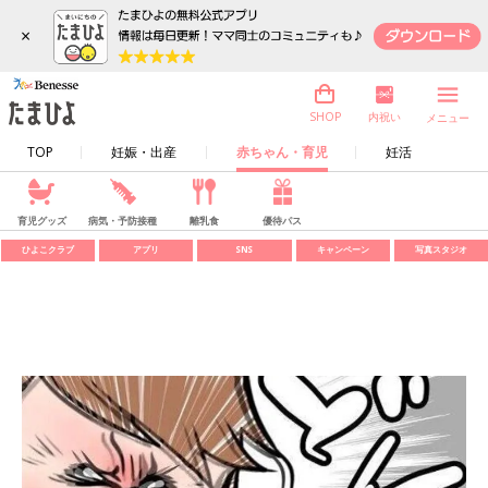
×
内祝い
SHOP
メニュー
TOP
妊娠・出産
赤ちゃん・育児
妊活
育児グッズ
病気・予防接種
離乳食
優待パス
ひよこクラブ
アプリ
SNS
キャンペーン
写真スタジオ