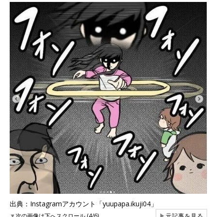
出典：Instagramアカウント「yuupapa.ikuji04」
▼
次の画像は下へスクロール (4/6)
▶
元記事を見る