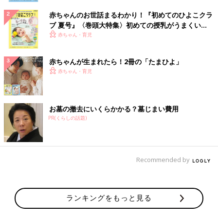
赤ちゃんのお世話まるわかり！『初めてのひよこクラ
ブ 夏号』〈巻頭大特集〉初めての授乳がうまくい
く！ おっぱい・ミルクの基本と夏のトラブル 解決テ
赤ちゃん・育児
ク
赤ちゃんが生まれたら！2冊の「たまひよ」
赤ちゃん・育児
お墓の撤去にいくらかかる？墓じまい費用
PR(くらしの話題)
Recommended by
ランキングをもっと見る