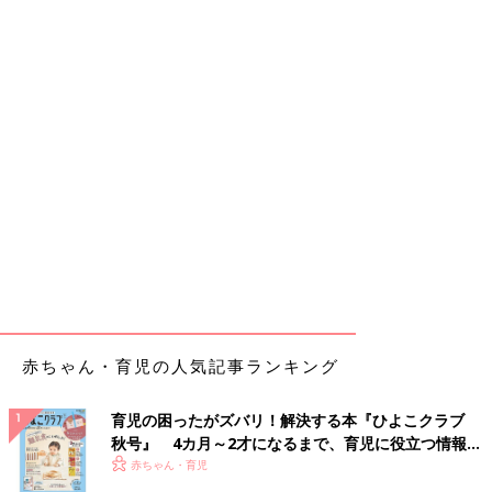
赤ちゃん・育児の人気記事ランキング
育児の困ったがズバリ！解決する本『ひよこクラブ
秋号』 4カ月～2才になるまで、育児に役立つ情報が
いっぱい！
赤ちゃん・育児