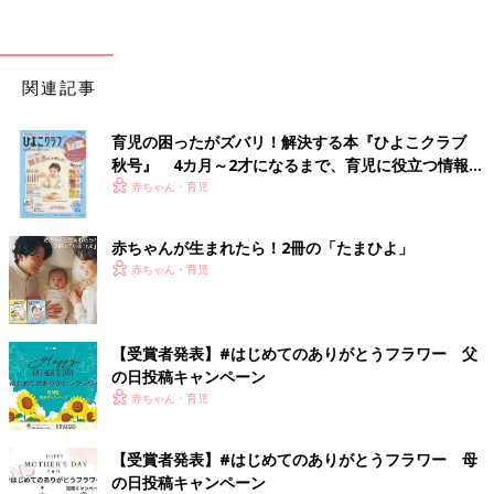
関連記事
育児の困ったがズバリ！解決する本『ひよこクラブ
秋号』 4カ月～2才になるまで、育児に役立つ情報が
いっぱい！
赤ちゃん・育児
赤ちゃんが生まれたら！2冊の「たまひよ」
赤ちゃん・育児
【受賞者発表】#はじめてのありがとうフラワー 父
の日投稿キャンペーン
赤ちゃん・育児
【受賞者発表】#はじめてのありがとうフラワー 母
の日投稿キャンペーン