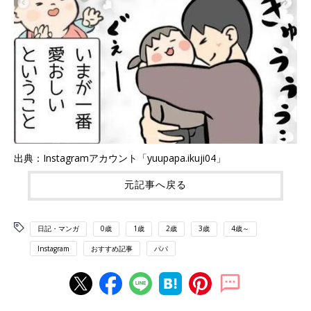
出典：Instagramアカウント「yuupapa.ikuji04」
元記事へ戻る
日記・マンガ
0歳
1歳
2歳
3歳
4歳～
Instagram
おすすめ記事
パパ