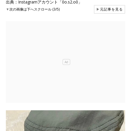
出典：Instagramアカウント「0o.s2.o0」
▼
次の画像は下へスクロール (3/5)
▶
元記事を見る