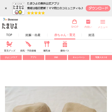
×
内祝い
SHOP
メニュー
TOP
妊娠・出産
赤ちゃん・育児
妊活
育児グッズ
病気・予防接種
離乳食
優待パス
ひよこクラブ
アプリ
SNS
キャンペーン
写真スタジオ