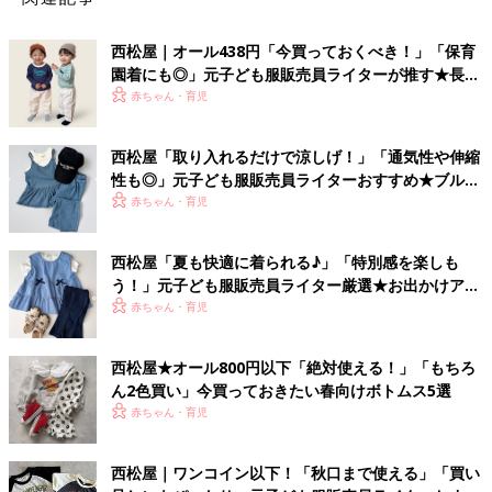
西松屋｜オール438円「今買っておくべき！」「保育
園着にも◎」元子ども服販売員ライターが推す★長袖
Tシャツ5選
赤ちゃん・育児
西松屋「取り入れるだけで涼しげ！」「通気性や伸縮
性も◎」元子ども服販売員ライターおすすめ★ブルー
アイテム5選
赤ちゃん・育児
西松屋「夏も快適に着られる♪」「特別感を楽しも
う！」元子ども服販売員ライター厳選★お出かけアイ
テム5選
赤ちゃん・育児
西松屋★オール800円以下「絶対使える！」「もちろ
ん2色買い」今買っておきたい春向けボトムス5選
赤ちゃん・育児
西松屋｜ワンコイン以下！「秋口まで使える」「買い