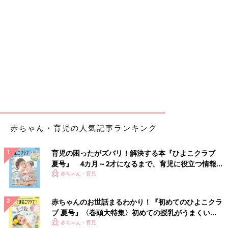
赤ちゃん・育児の人気記事ランキング
育児の困ったがズバリ！解決する本『ひよこクラブ
夏号』 4カ月～2才になるまで、育児に役立つ情報が
いっぱい！
赤ちゃん・育児
赤ちゃんのお世話まるわかり！『初めてのひよこクラ
ブ 夏号』〈巻頭大特集〉初めての授乳がうまくい
く！ おっぱい・ミルクの基本と夏のトラブル 解決テ
赤ちゃん・育児