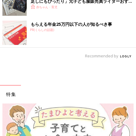
足しにもぴったり」元子ども服販売員ライターおすす
め★半袖Tシャツ5選
赤ちゃん・育児
もらえる年金25万円以下の人が知るべき事
PR(くらしの話題)
Recommended by
特集