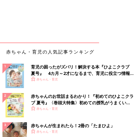
赤ちゃん・育児の人気記事ランキング
育児の困ったがズバリ！解決する本『ひよこクラブ
夏号』 4カ月～2才になるまで、育児に役立つ情報が
いっぱい！
赤ちゃん・育児
赤ちゃんのお世話まるわかり！『初めてのひよこクラ
ブ 夏号』〈巻頭大特集〉初めての授乳がうまくい
く！ おっぱい・ミルクの基本と夏のトラブル 解決テ
赤ちゃん・育児
ク
赤ちゃんが生まれたら！2冊の「たまひよ」
赤ちゃん・育児