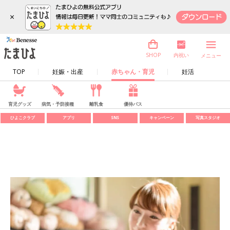
×
内祝い
SHOP
メニュー
TOP
妊娠・出産
赤ちゃん・育児
妊活
育児グッズ
病気・予防接種
離乳食
優待パス
ひよこクラブ
アプリ
SNS
キャンペーン
写真スタジオ