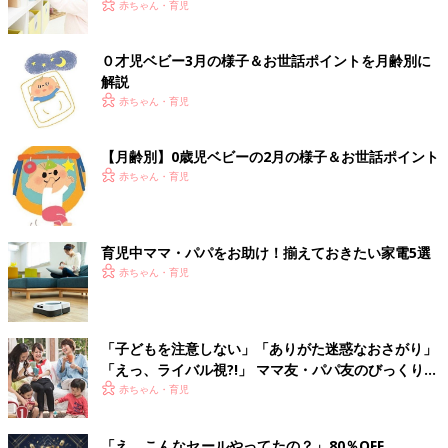
赤ちゃん・育児
０才児ベビー3月の様子＆お世話ポイントを月齢別に
解説
赤ちゃん・育児
【月齢別】0歳児ベビーの2月の様子＆お世話ポイント
赤ちゃん・育児
育児中ママ・パパをお助け！揃えておきたい家電5選
赤ちゃん・育児
「子どもを注意しない」「ありがた迷惑なおさがり」
「えっ、ライバル視?!」 ママ友・パパ友のびっくりエ
ピソード
赤ちゃん・育児
「え、こんなセールやってたの？」80％OFF