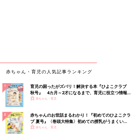
赤ちゃん・育児の人気記事ランキング
育児の困ったがズバリ！解決する本『ひよこクラブ
秋号』 4カ月～2才になるまで、育児に役立つ情報が
いっぱい！
赤ちゃん・育児
赤ちゃんのお世話まるわかり！『初めてのひよこクラ
ブ 夏号』〈巻頭大特集〉初めての授乳がうまくい
く！ おっぱい・ミルクの基本と夏のトラブル 解決テ
赤ちゃん・育児
ク