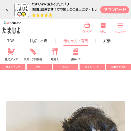
×
内祝い
SHOP
メニュー
TOP
妊娠・出産
赤ちゃん・育児
妊活
育児グッズ
病気・予防接種
離乳食
優待パス
ひよこクラブ
アプリ
SNS
キャンペーン
写真スタジオ