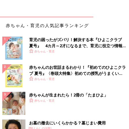
赤ちゃん・育児の人気記事ランキング
育児の困ったがズバリ！解決する本『ひよこクラブ
夏号』 4カ月～2才になるまで、育児に役立つ情報が
いっぱい！
赤ちゃん・育児
赤ちゃんのお世話まるわかり！『初めてのひよこクラ
ブ 夏号』〈巻頭大特集〉初めての授乳がうまくい
く！ おっぱい・ミルクの基本と夏のトラブル 解決テ
赤ちゃん・育児
ク
赤ちゃんが生まれたら！2冊の「たまひよ」
赤ちゃん・育児
お墓の撤去にいくらかかる？墓じまい費用
PR(くらしの話題)