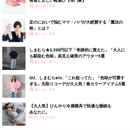
発達と正しい靴選び【専門家】
赤ちゃん・育児
足のにおいで悩むママ・パパが大絶賛する「魔法の
粉」とは？
赤ちゃん・育児
しまむら★3,300円以下「奇跡的に買えた」「大人に
も馴染む色味」高見え確実のアウター5選
赤ちゃん・育児
GU、しまむらetc.「これ狙ってた」「色味が可愛す
ぎる」先取りコーデが大人気！春カラーアイテム5選
赤ちゃん・育児
【大人気】ひんやり冷感寝具で快適な睡眠を
あなたに。
PR(アイリスプラザ)