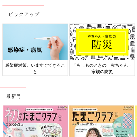
ピックアップ
日本外来小児科学会リーフレッ
六星占術 細木かおりさんの人生
ト検討会
相談
最新号