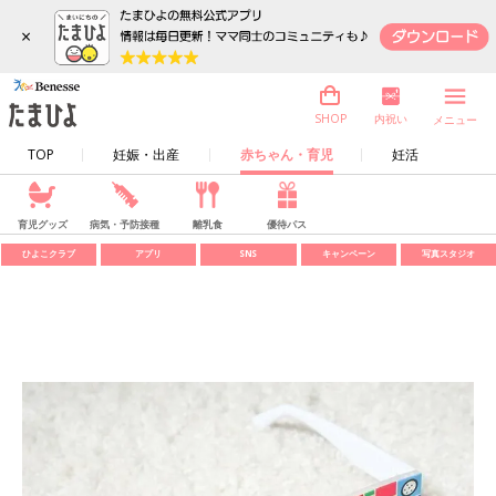
×
内祝い
SHOP
メニュー
TOP
妊娠・出産
赤ちゃん・育児
妊活
育児グッズ
病気・予防接種
離乳食
優待パス
ひよこクラブ
アプリ
SNS
キャンペーン
写真スタジオ