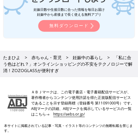
妊娠日数や生後日数に合った情報を毎日お届け
妊娠中から産後まで長く使える無料アプリ
無料ダウンロード
たまひよ
赤ちゃん・育児
妊娠中の暮らし
「私に合
う色はどれ？」オンラインショッピングの不安をテクノロジーで解
消！ZOZOGLASSが便利すぎ
ＡＢＪマークは、この電子書店・電子書籍配信サービスが、
著作権者からコンテンツ使用許諾を得た正規版配信サービス
であることを示す登録商標（登録番号 第11091000号）です。
ABJマークの詳細、ABJマークを掲示しているサービスの一覧
はこちら→
https://aebs.or.jp/
本サイトに掲載されている記事・写真・イラスト等のコンテンツの無断転載を禁じま
す。