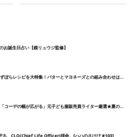
日のお誕生日占い【鏡リュウジ監修】
」ずぼらレシピを大特集！バターとマヨネーズとの組み合わせは栄
」「コーデの幅が広がる」元子ども服販売員ライター厳選★夏のバ
LO(Chief Life Officer)拝命。[ハハのさけび #103]