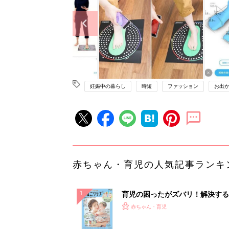
妊娠中の暮らし
時短
ファッション
お出
赤ちゃん・育児の人気記事ランキ
育児の困ったがズバリ！解決する
『ひよこクラブ 夏号』 4カ月～
赤ちゃん・育児
になるまで、育児に役立つ情報が
ぱい！