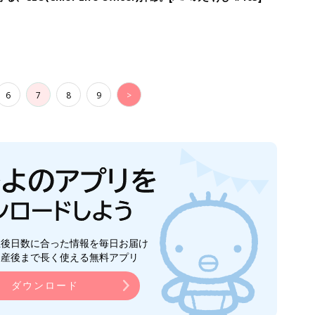
6
7
8
9
>
生後日数に合った情報を毎日お届け
ら産後まで長く使える無料アプリ
ダウンロード