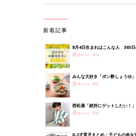
新着記事
8月4日生まれはこんな人 365
赤ちゃん・育児
みんな大好き「ポン酢しょうゆ
養学的にも最高⁉
赤ちゃん・育児
西松屋「絶対にゲットしたい！
ズりアイテム5選
赤ちゃん・育児
0-2才育児まとめ：子どもの命を守る、C