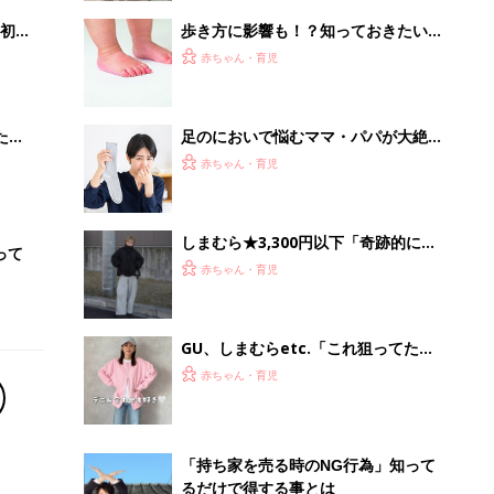
初め
歩き方に影響も！？知っておきたい、
大特
赤ちゃんの足の発達と正しい靴選び
赤ちゃん・育児
 お
【専門家】
ブル
たま
足のにおいで悩むママ・パパが大絶賛
する「魔法の粉」とは？
赤ちゃん・育児
しまむら★3,300円以下「奇跡的に買
って
えた」「大人にも馴染む色味」高見え
赤ちゃん・育児
確実のアウター5選
GU、しまむらetc.「これ狙ってた」
「色味が可愛すぎる」先取りコーデが
赤ちゃん・育児
大人気！春カラーアイテム5選
「持ち家を売る時のNG行為」知って
るだけで得する事とは