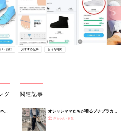
かけ・旅行
おすすめ記事
おうち時間
ング
関連記事
本
オシャレママたちが着るプチプラカジ
2才
ュアルコーデ5選！
赤ちゃん・育児
いっ