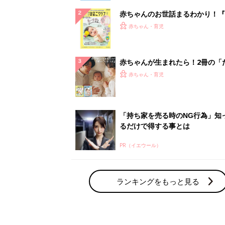
赤ちゃんのお世話まるわかり！『
てのひよこクラブ 夏号』〈巻頭
赤ちゃん・育児
集〉初めての授乳がうまくいく！
っぱい・ミルクの基本と夏のトラ
解決テク
赤ちゃんが生まれたら！2冊の「
ひよ」
赤ちゃん・育児
「持ち家を売る時のNG行為」知
るだけで得する事とは
PR（イエウール）
ランキングをもっと見る