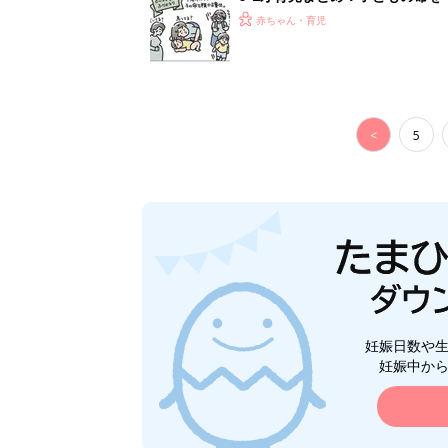
赤ちゃん・育児
<
5
妊娠日数や
妊娠中か