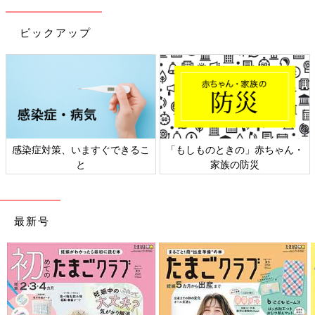
ピックアップ
日本外来小児科学会リーフレッ
六星占術 細木かおりさんの人生
ト検討会
相談
最新号