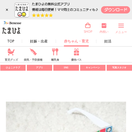
×
内祝い
SHOP
メニュー
TOP
妊娠・出産
赤ちゃん・育児
妊活
育児グッズ
病気・予防接種
離乳食
優待パス
ひよこクラブ
アプリ
SNS
キャンペーン
写真スタジオ