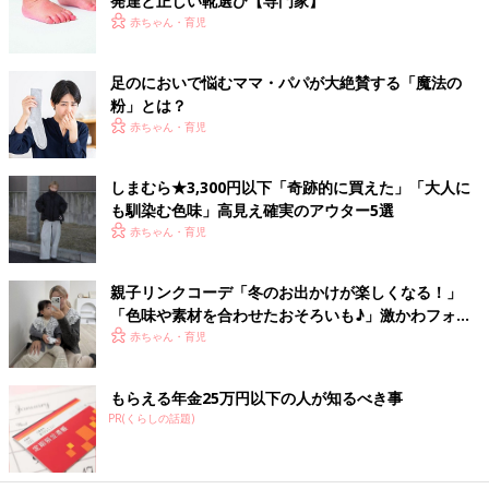
発達と正しい靴選び【専門家】
赤ちゃん・育児
足のにおいで悩むママ・パパが大絶賛する「魔法の
粉」とは？
赤ちゃん・育児
しまむら★3,300円以下「奇跡的に買えた」「大人に
も馴染む色味」高見え確実のアウター5選
赤ちゃん・育児
親子リンクコーデ「冬のお出かけが楽しくなる！」
「色味や素材を合わせたおそろいも♪」激かわフォト5
選
赤ちゃん・育児
もらえる年金25万円以下の人が知るべき事
PR(くらしの話題)