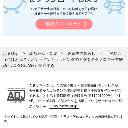
妊娠日数や生後日数に合った情報を毎日お届け
妊娠中から産後まで長く使える無料アプリ
無料ダウンロード
たまひよ
赤ちゃん・育児
妊娠中の暮らし
「私に合
う色はどれ？」オンラインショッピングの不安をテクノロジーで解
消！ZOZOGLASSが便利すぎ
ＡＢＪマークは、この電子書店・電子書籍配信サービスが、
著作権者からコンテンツ使用許諾を得た正規版配信サービス
であることを示す登録商標（登録番号 第11091000号）です。
ABJマークの詳細、ABJマークを掲示しているサービスの一覧
はこちら→
https://aebs.or.jp/
本サイトに掲載されている記事・写真・イラスト等のコンテンツの無断転載を禁じま
す。