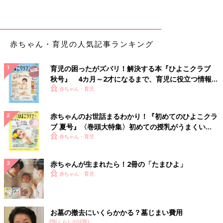
赤ちゃん・育児の人気記事ランキング
育児の困ったがズバリ！解決する本『ひよこクラブ
秋号』 4カ月～2才になるまで、育児に役立つ情報が
いっぱい！
赤ちゃん・育児
赤ちゃんのお世話まるわかり！『初めてのひよこクラ
ブ 夏号』〈巻頭大特集〉初めての授乳がうまくい
く！ おっぱい・ミルクの基本と夏のトラブル 解決テ
赤ちゃん・育児
ク
赤ちゃんが生まれたら！2冊の「たまひよ」
赤ちゃん・育児
お墓の撤去にいくらかかる？墓じまい費用
PR(くらしの話題)