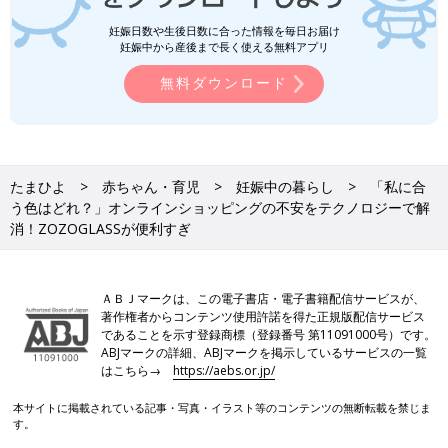
妊娠日数や生後日数に合った情報を毎日お届け
妊娠中から産後まで長く使える無料アプリ
無料ダウンロード
たまひよ
赤ちゃん・育児
妊娠中の暮らし
「私に合
う色はどれ？」オンラインショッピングの不安をテクノロジーで解
消！ZOZOGLASSが便利すぎ
ＡＢＪマークは、この電子書店・電子書籍配信サービスが、
著作権者からコンテンツ使用許諾を得た正規版配信サービス
であることを示す登録商標（登録番号 第11091000号）です。
ABJマークの詳細、ABJマークを掲示しているサービスの一覧
はこちら→
https://aebs.or.jp/
本サイトに掲載されている記事・写真・イラスト等のコンテンツの無断転載を禁じま
す。