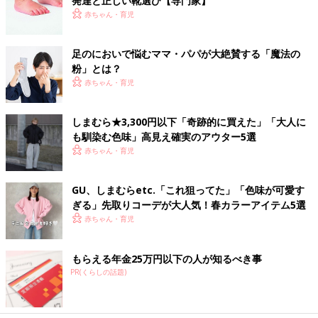
発達と正しい靴選び【専門家】
赤ちゃん・育児
足のにおいで悩むママ・パパが大絶賛する「魔法の
粉」とは？
赤ちゃん・育児
しまむら★3,300円以下「奇跡的に買えた」「大人に
も馴染む色味」高見え確実のアウター5選
赤ちゃん・育児
GU、しまむらetc.「これ狙ってた」「色味が可愛す
ぎる」先取りコーデが大人気！春カラーアイテム5選
赤ちゃん・育児
もらえる年金25万円以下の人が知るべき事
PR(くらしの話題)