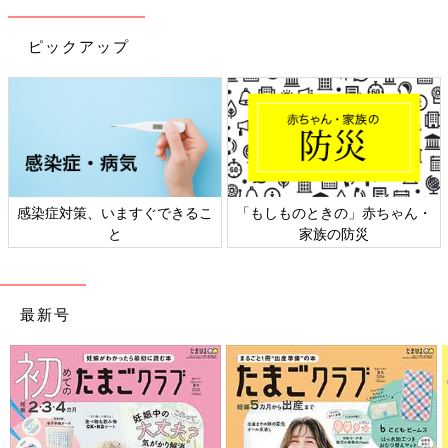
ピックアップ
日本外来小児科学会リーフレッ
六星占術 細木かおりさんの人生
ト検討会
相談
最新号