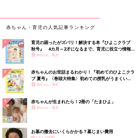
赤ちゃん・育児の人気記事ランキング
育児の困ったがズバリ！解決する本『ひよこクラブ
秋号』 4カ月～2才になるまで、育児に役立つ情報が
いっぱい！
赤ちゃん・育児
赤ちゃんのお世話まるわかり！『初めてのひよこクラ
ブ 夏号』〈巻頭大特集〉初めての授乳がうまくい
く！ おっぱい・ミルクの基本と夏のトラブル 解決テ
赤ちゃん・育児
ク
赤ちゃんが生まれたら！2冊の「たまひよ」
赤ちゃん・育児
お墓の撤去にいくらかかる？墓じまい費用
PR(くらしの話題)