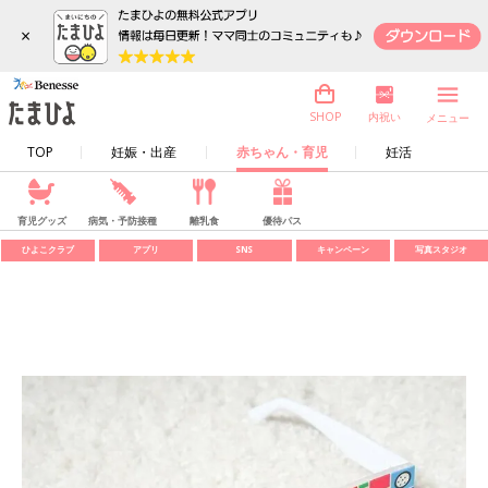
×
内祝い
SHOP
メニュー
TOP
妊娠・出産
赤ちゃん・育児
妊活
育児グッズ
病気・予防接種
離乳食
優待パス
ひよこクラブ
アプリ
SNS
キャンペーン
写真スタジオ