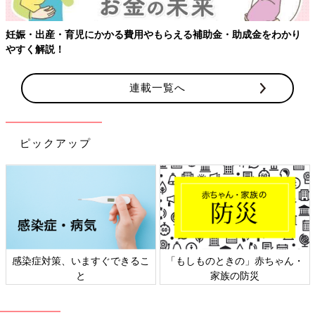
用やもらえる補助金・助成金をわかり
連載一覧へ
ピックアップ
きるこ
「もしものときの」赤ちゃん・
日本外来小児科学会リーフ
家族の防災
ト検討会