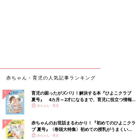
赤ちゃん・育児の人気記事ランキング
育児の困ったがズバリ！解決する本『ひよこクラブ
夏号』 4カ月～2才になるまで、育児に役立つ情報が
いっぱい！
赤ちゃん・育児
赤ちゃんのお世話まるわかり！『初めてのひよこクラ
ブ 夏号』〈巻頭大特集〉初めての授乳がうまくい
く！ おっぱい・ミルクの基本と夏のトラブル 解決テ
赤ちゃん・育児