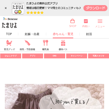
×
内祝い
SHOP
メニュー
TOP
妊娠・出産
赤ちゃん・育児
妊活
育児グッズ
病気・予防接種
離乳食
優待パス
ひよこクラブ
アプリ
SNS
キャンペーン
写真スタジオ