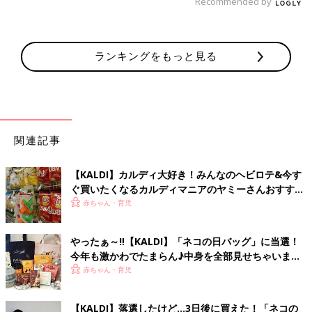
Recommended by
ランキングをもっと見る
関連記事
【KALDI】カルディ大好き！みんなのヘビロテ&今す
ぐ買いたくなるカルディマニアのヤミーさんおすすめ
アイテム
赤ちゃん・育児
やったぁ～‼【KALDI】「ネコの日バッグ」に当選！
今年も激かわでたまらん♪中身を全部見せちゃいま
す！
赤ちゃん・育児
【KALDI】落選したけど…3日後に買えた！「ネコの