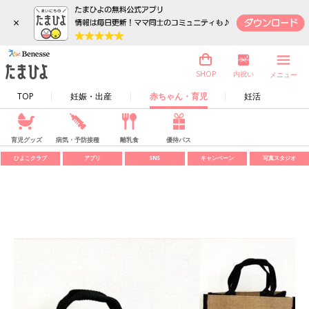
×
内祝い
SHOP
メニュー
TOP
妊娠・出産
赤ちゃん・育児
妊活
育児グッズ
病気・予防接種
離乳食
優待パス
ひよこクラブ
アプリ
SNS
キャンペーン
写真スタジオ