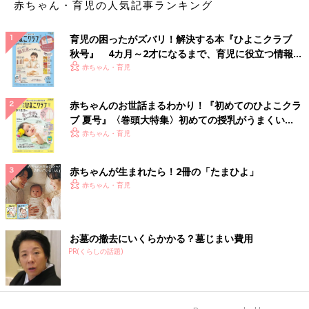
赤ちゃん・育児の人気記事ランキング
育児の困ったがズバリ！解決する本『ひよこクラブ
秋号』 4カ月～2才になるまで、育児に役立つ情報が
いっぱい！
赤ちゃん・育児
赤ちゃんのお世話まるわかり！『初めてのひよこクラ
ブ 夏号』〈巻頭大特集〉初めての授乳がうまくい
く！ おっぱい・ミルクの基本と夏のトラブル 解決テ
赤ちゃん・育児
ク
赤ちゃんが生まれたら！2冊の「たまひよ」
赤ちゃん・育児
お墓の撤去にいくらかかる？墓じまい費用
PR(くらしの話題)