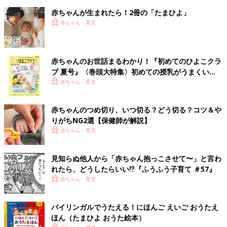
赤ちゃんが生まれたら！2冊の「たまひよ」
赤ちゃん・育児
赤ちゃんのお世話まるわかり！『初めてのひよこクラ
ブ 夏号』〈巻頭大特集〉初めての授乳がうまくい
く！ おっぱい・ミルクの基本と夏のトラブル 解決テ
赤ちゃん・育児
ク
赤ちゃんのつめ切り、いつ切る？どう切る？コツ＆や
りがちNG2選【保健師が解説】
赤ちゃん・育児
見知らぬ他人から「赤ちゃん抱っこさせて〜」と言わ
れたら、どうしたらいい⁉︎『ふうふう子育て ＃57』
赤ちゃん・育児
バイリンガルでうたえる！にほんご えいご おうたえ
ほん（たまひよ おうた絵本）