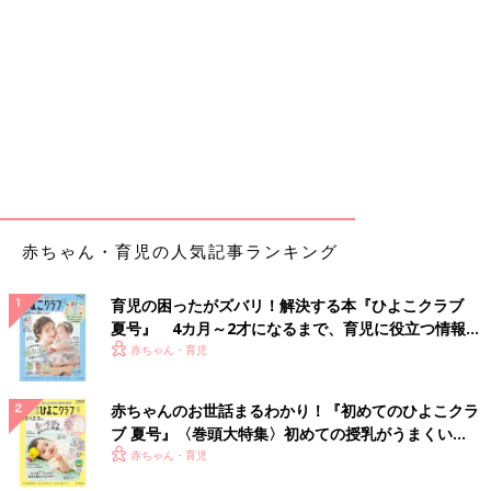
赤ちゃん・育児の人気記事ランキング
育児の困ったがズバリ！解決する本『ひよこクラブ
夏号』 4カ月～2才になるまで、育児に役立つ情報が
いっぱい！
赤ちゃん・育児
赤ちゃんのお世話まるわかり！『初めてのひよこクラ
ブ 夏号』〈巻頭大特集〉初めての授乳がうまくい
く！ おっぱい・ミルクの基本と夏のトラブル 解決テ
赤ちゃん・育児
ク