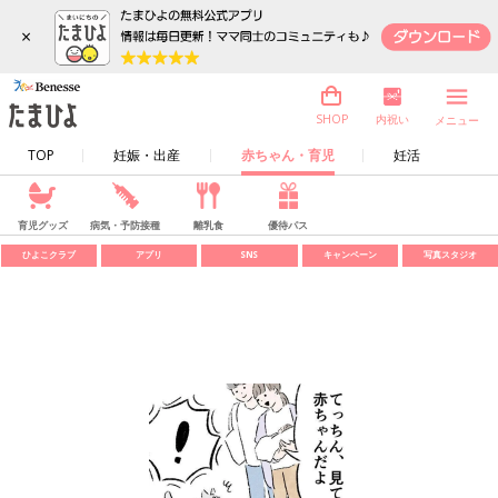
×
内祝い
SHOP
メニュー
TOP
妊娠・出産
赤ちゃん・育児
妊活
育児グッズ
病気・予防接種
離乳食
優待パス
ひよこクラブ
アプリ
SNS
キャンペーン
写真スタジオ