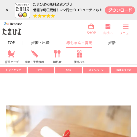
×
内祝い
SHOP
メニュー
TOP
妊娠・出産
赤ちゃん・育児
妊活
育児グッズ
病気・予防接種
離乳食
優待パス
ひよこクラブ
アプリ
SNS
キャンペーン
写真スタジオ