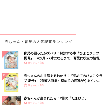
赤ちゃん・育児の人気記事ランキング
育児の困ったがズバリ！解決する本『ひよこクラブ
夏号』 4カ月～2才になるまで、育児に役立つ情報が
いっぱい！
赤ちゃん・育児
赤ちゃんのお世話まるわかり！『初めてのひよこクラ
ブ 夏号』〈巻頭大特集〉初めての授乳がうまくい
く！ おっぱい・ミルクの基本と夏のトラブル 解決テ
赤ちゃん・育児
ク
赤ちゃんが生まれたら！2冊の「たまひよ」
赤ちゃん・育児