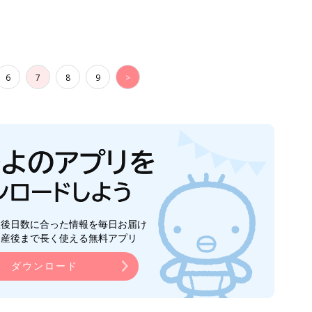
6
7
8
9
>
生後日数に合った情報を毎日お届け
ら産後まで長く使える無料アプリ
ダウンロード