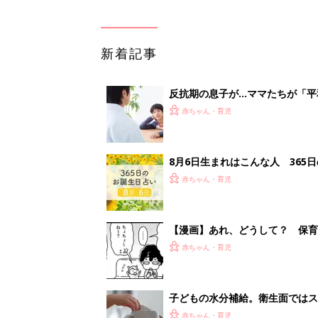
新着記事
反抗期の息子が...ママたちが「
赤ちゃん・育児
8月6日生まれはこんな人 365
赤ちゃん・育児
【漫画】あれ、どうして？ 保
がする……！『ふうふう子育て ＃
赤ちゃん・育児
子どもの水分補給。衛生面ではス
く3つのコツとは？【専門家監修
赤ちゃん・育児