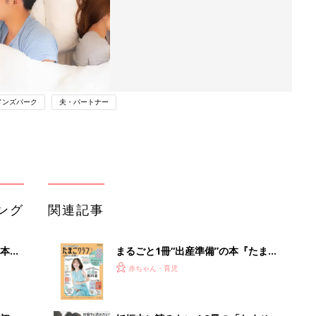
メンズパーク
夫・パートナー
ング
関連記事
本
まるごと1冊“出産準備”の本『たまご
2才
クラブ 夏号』〈スペシャル大特集〉
赤ちゃん・育児
いっ
夫婦で予習する 出産の教科書