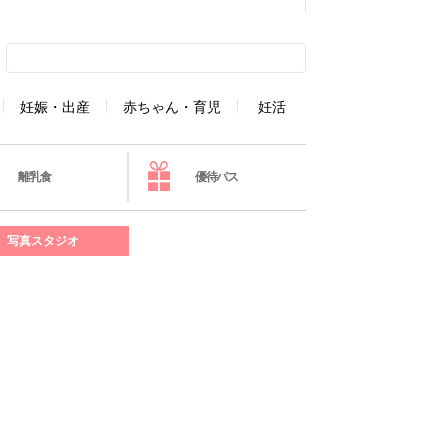
妊娠・出産
赤ちゃん・育児
妊活
離乳食
優待パス
写真スタジオ