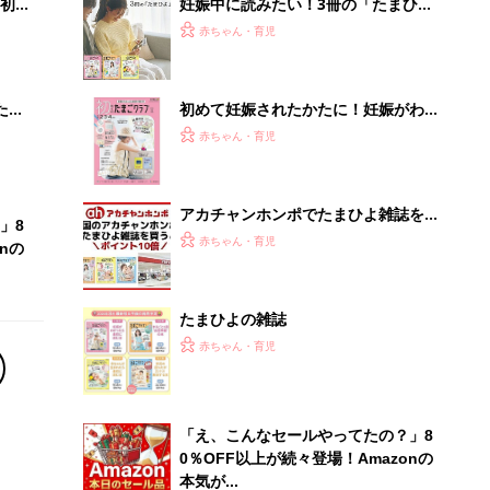
初め
妊娠中に読みたい！3冊の「たまひ
大特
よ」
赤ちゃん・育児
 お
ブル
たま
初めて妊娠されたかたに！妊娠がわか
ったら最初に読む本『初めてのたまご
赤ちゃん・育児
クラブ 夏号』
アカチャンホンポでたまひよ雑誌を買
」8
うとポイント10倍【期間限定】
赤ちゃん・育児
nの
たまひよの雑誌
赤ちゃん・育児
「え、こんなセールやってたの？」8
0％OFF以上が続々登場！Amazonの
本気が...