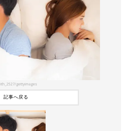
rith_2527/gettyimages
記事へ戻る