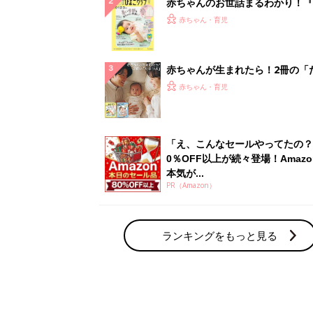
赤ちゃんのお世話まるわかり！『
てのひよこクラブ 夏号』〈巻頭
赤ちゃん・育児
集〉初めての授乳がうまくいく！
っぱい・ミルクの基本と夏のトラ
解決テク
赤ちゃんが生まれたら！2冊の「
ひよ」
赤ちゃん・育児
「え、こんなセールやってたの？
0％OFF以上が続々登場！Amazo
本気が...
PR（Amazon）
ランキングをもっと見る