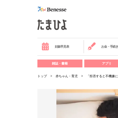
妊娠早見表
お金・手続
雑誌・書籍
アプリ
トップ
赤ちゃん・育児
「拒否すると不機嫌に