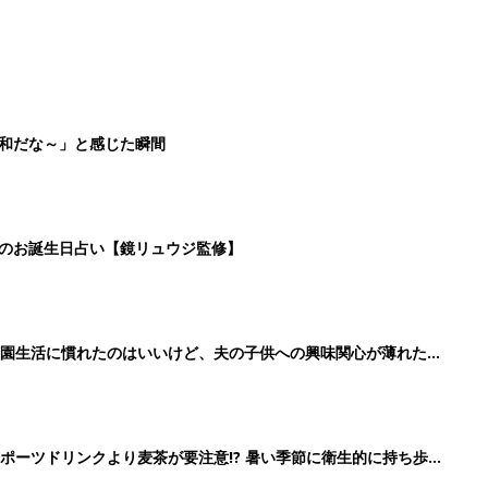
平和だな～」と感じた瞬間
日のお誕生日占い【鏡リュウジ監修】
育園生活に慣れたのはいいけど、夫の子供への興味関心が薄れた気
91』
ポーツドリンクより麦茶が要注意!? 暑い季節に衛生的に持ち歩
】