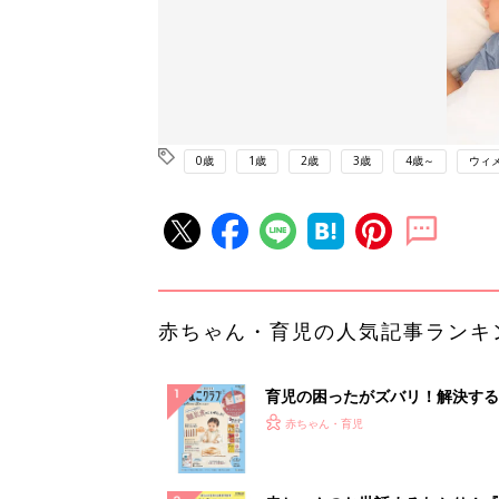
0歳
1歳
2歳
3歳
4歳～
ウィ
赤ちゃん・育児の人気記事ランキ
育児の困ったがズバリ！解決する
『ひよこクラブ 秋号』 4カ月～
赤ちゃん・育児
になるまで、育児に役立つ情報が
ぱい！