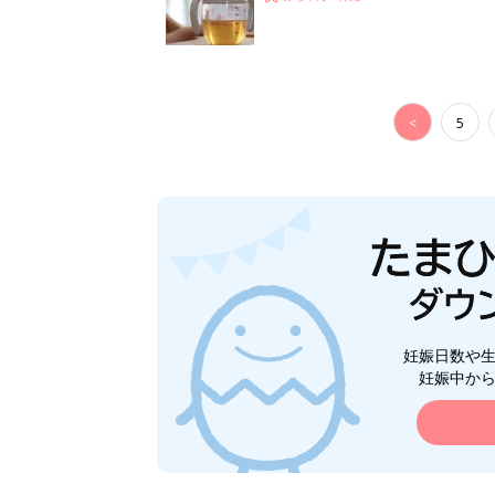
<
5
妊娠日数や
妊娠中か