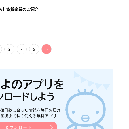
26】協賛企業のご紹介
3
4
5
>
生後日数に合った情報を毎日お届け
ら産後まで長く使える無料アプリ
ダウンロード