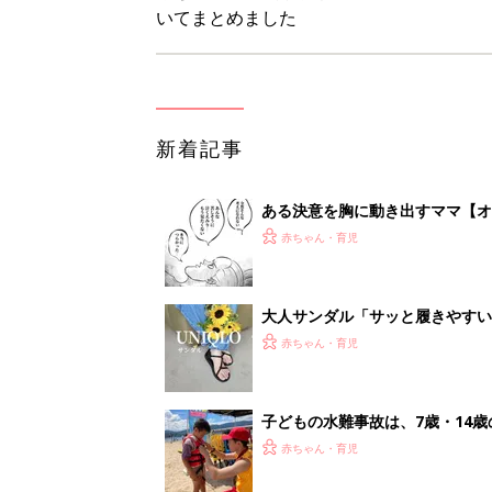
いてまとめました
新着記事
ある決意を胸に動き出すママ【オ
赤ちゃん・育児
大人サンダル「サッと履きやすい
赤ちゃん・育児
子どもの水難事故は、7歳・14
まねく【専門家】
赤ちゃん・育児