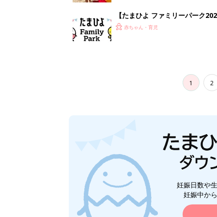
【たまひよ ファミリーパーク20
赤ちゃん・育児
1
2
妊娠日数や
妊娠中か