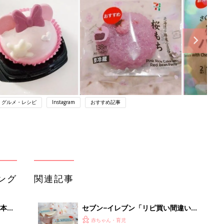
・グルメ・レシピ
Instagram
おすすめ記事
ング
関連記事
本
セブン−イレブン「リピ買い間違いな
2才
しっ！」「ほっと一息つきたいときに
赤ちゃん・育児