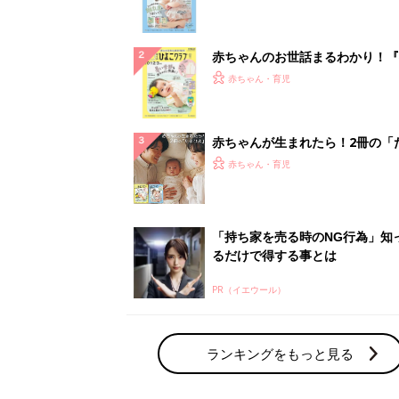
になるまで、育児に役立つ情報が
ぱい！
赤ちゃんのお世話まるわかり！『
てのひよこクラブ 夏号』〈巻頭
赤ちゃん・育児
集〉初めての授乳がうまくいく！
っぱい・ミルクの基本と夏のトラ
解決テク
赤ちゃんが生まれたら！2冊の「
ひよ」
赤ちゃん・育児
「持ち家を売る時のNG行為」知
るだけで得する事とは
PR（イエウール）
ランキングをもっと見る