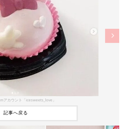
amアカウント「icesweets_love」
記事へ戻る