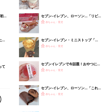
いっ
♪」話題の桜スイーツ4選
初め
セブン-イレブン、ローソン…「リピ
大特
買い必須」「絶妙なバランスがたまら
赤ちゃん・育児
 お
ない」大人気のいちごスイーツ4選
ブル
たま
セブン-イレブン・ミニストップ「ね
っとり＆なめらかで美味しい！」「リ
赤ちゃん・育児
ピ買い確定！」話題のお芋スイーツ4
選
セブンイレブンで今話題！おやつに食
って
べたい人気スイーツ5選
赤ちゃん・育児
セブン-イレブン、ローソン…「これ
はリピしたい」「贅沢すぎ」話題のチ
赤ちゃん・育児
ョコスイーツ4選