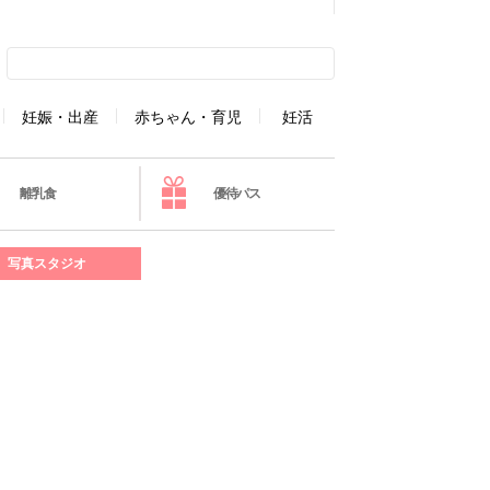
妊娠・出産
赤ちゃん・育児
妊活
離乳食
優待パス
写真スタジオ