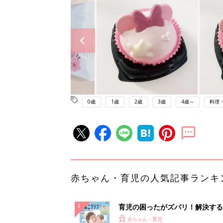
0歳
1歳
2歳
3歳
4歳～
料理
赤ちゃん・育児の人気記事ランキ
育児の困ったがズバリ！解決する
『ひよこクラブ 夏号』 4カ月～
赤ちゃん・育児