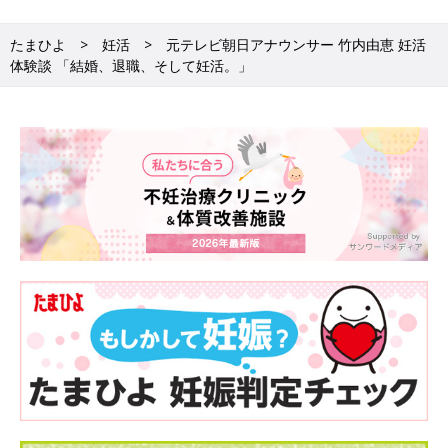
●竹内由恵「夫と相談して、『夏までにタイミング法で授かれな
かったらステップアップしよう』と期限を設けました。私はでき
たまひよ
妊活
元テレビ朝日アナウンサー 竹内由恵 妊活
れば2人くらい欲しいという思いがあり、それを考えれば早く進
体験談 「結婚、退職、そして妊活。」
めたほうがいいな、と」
でも、すぐには授かることができませんでした。
●竹内由恵「実際に妊活を始めてみると、月に一度しかないタイ
ミングを合わせるのって意外と難しいんですよね。毎月毎月タイ
ミングが来るのが長く感じられて……。毎回『できなかった』と
落ち込んでいました」
心が折れそうになることもしばしば。そんなとき心の支えになっ
たのは、ご主人の存在でした。
●竹内由恵「妊活に関して相談できるのは夫だけ。『今回もでき
なかった』『今後もできないかもしれない』とウジウジする私
に、夫は『そんなことないよ』『みんな、そんな簡単に授かって
いるわけじゃないから、まだまだ大丈夫だよ』と、いつも励まし
てくれました。そのおかげで気持ちを落ち着けることができまし