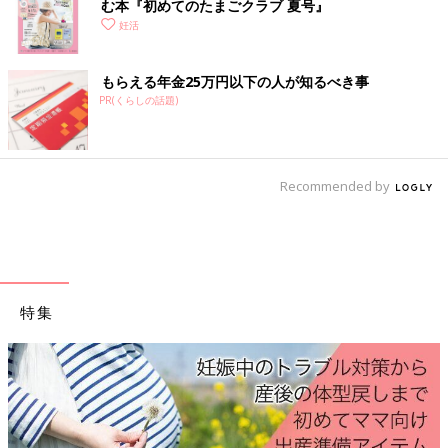
む本『初めてのたまごクラブ 夏号』
たっては、それまでの健康管理が役立ったといいます。
妊活
●竹内由恵「局アナ時代に婦人科健診を受けたとき、『多嚢胞性
もらえる年金25万円以下の人が知るべき事
卵巣症候群（※排卵に障害を来し、不妊の原因にもなりうる病
PR(くらしの話題)
気）の可能性がある』という診断を受けたことがありました。不
規則な生活を送っていたこともあり、自分の体への不安を抱えて
いたので、その後は毎月婦人科に通って体の状態をチェックして
もらうように。普段から基礎体温を測ったり、生理のときに自分
Recommended by
の体はどうなっているのかをチェックしてもらったりすること
で、自分の体や将来のことへの意識が高まりました。おかげで妊
活を始める際も、スムーズにスタートできたと思います。『今す
ぐ妊活』という人じゃなくても、女性は早めに婦人科に足を運ん
で、自分の体の状態をチェックしておくことをおすすめします」
特集
本格的に妊活を始めるに当たり、まずは静岡でのクリニッ
ク探しからスタート。
●竹内由恵「それまでは東京の婦人科クリニックに通っていまし
たが、やっぱり通いやすいほうがいいと思い、静岡で探すこと
に。新しい土地での病院探しに戸惑いましたが、幸い夫の兄夫婦