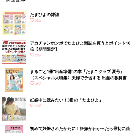
る姿勢でスタートしたほうがきっとうまくいく、と考えました」
たまひよの雑誌
結婚前から将来の子どもについて話し合いをしていた竹内さんご
妊活
夫婦。時にはこんなやり取りも。
●竹内由恵「夫は『仕事を優先して妊活を先延ばしにしてしまっ
アカチャンホンポでたまひよ雑誌を買うとポイント10
たら、もし授かれなかったときに後悔するかもしれない。でも
倍【期間限定】
今、妊活を優先して、それでも授かれなかったら、最善を尽くし
妊活
たということで納得はできる』と言いました。あとは『
高齢出産
は出産や子どものリスクも高くなる』とも。正論すぎて何も言え
なかったけれど、私も『そうだよね』と納得。このとき何度も話
まるごと1冊“出産準備”の本『たまごクラブ 夏号』
し合ったからこそ、最終的に足並みをそろえて妊活に臨むことが
〈スペシャル大特集〉夫婦で予習する 出産の教科書
できました」
妊活
もちろんそうでない選択もあるだろうし、仕事を辞めない人の考
え方も尊重している、けれど自分としてはと真摯に話してくれま
妊娠中に読みたい！3冊の「たまひよ」
した。
妊活
早くから婦人科に通い自分の体の状態をチェック
初めて妊娠されたかたに！妊娠がわかったら最初に読
こうして結婚した竹内さん。静岡に移り住み、妊活を始めるにあ