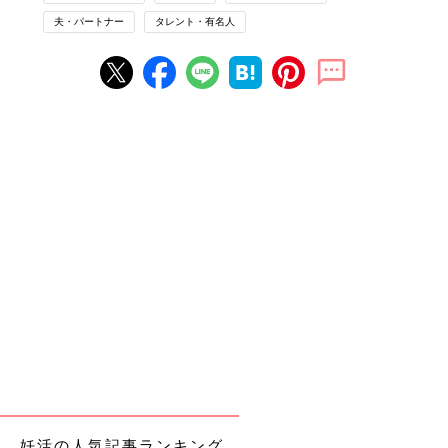
う雰囲気にはなっていたのですが、まだ具体的な話は進んでいな
夫・パートナー
タレント・有名人
くて。あるとき、2人で『子どもについてどう思うか』という話
をしました。お互いに『子どもは欲しい』。だったら一緒に静岡
に移り住んだほうがいいんじゃないかということになりました」
静岡への移住は、実は妊活のためでもありました。ただし迷わず
決めたわけではなく、竹内さんにはさまざまな葛藤があったとい
います。
●竹内由恵「当時、私は『報道ステーション』を任されて1年もた
っていないころ。周りに対して『ここで辞めるのは申し訳ない
な』という気持ちがありました。なんとか東京で仕事を継続しな
がら、結婚生活を送ることはできないか…たとえば週末婚とか。
私は会社を辞めずに済む方法を提案しようとしました。でも『夫
婦が別々に暮らして、週末だけ会うというのは難しいんじゃない
か』とも思えて…。私としては、そこで大きな選択を迫られたよ
うな感じでした」
さらに夫が話した言葉に、竹内さんは気づかされたことがありま
した。
妊活の人気記事ランキング