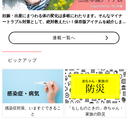
に子どもが２人いたので、近場でおすすめの病院をいくつか教え
てもらい、私は不妊治療も行っているところに通うことにしまし
妊娠・出産にまつわる体の変化は多岐にわたります。そんなマイナ
た。自分の体に不安があったし、年齢も若くはない。もし、なか
ートラブル対策として、絶対教えたい！保存版アイテムを紹介しま
なか授かれなかったらスムーズに次のステップに移れるように、
す。
と考えてのことです」
連載一覧へ
東京ほどクリニックがたくさんあるわけではないので、選択肢は
多くはありませんでした。それでも自宅から通いやすく、親身に
なってくれる医師のいるクリニックが見つかってひと安心。
ピックアップ
●竹内由恵「クリニック選びでは医師との相性も大事だと思いま
す。私が通ったクリニックの先生は丁寧に説明してくださるかた
だったので、安心できました。何か不安に思うことがあれば、先
生にすぐ相談。とことん聞いて、納得できるようにしました。医
師との相性をはかるためにも、最初はいくつかのクリニックに足
を運んでみるのもいいと思いますよ」
感染症対策、いますぐできるこ
「もしものときの」赤ちゃん・
本腰を入れて妊活に臨んだ竹内さん。医師の指導の下、ま
と
家族の防災
ずはタイミング法にトライ！