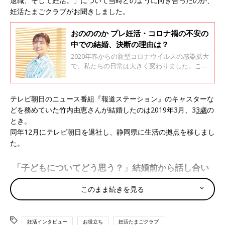
退職、そして妊活。」について当時どのように向き合ったのか、
妊活たまごクラブがお聞きしました。
おのののか プレ妊活・コロナ禍の不安の
中での結婚、決断の理由は？
2020年春からの新型コロナウイルスの感染拡大
で、私たちの日常は大きく変わりました。これ
から結婚や妊活を考えている人たちにもその影
響が及んでいるはず。顔合わせや結婚式ができ
ない？ 妊活は延期すべき？……悩んだ人も少な
テレビ朝日のニュース番組『報道ステーション』のキャスターな
くないでしょう。おのののかさんのプレ妊活イ
どを務めていた竹内由恵さんが結婚したのは2019年3月、3
3歳
の
ンタビュー＜前編＞は、このコロナ禍に結婚し
とき。
たおのさんに「どんな覚悟を持ち、将来のこと
同年12月にテレビ朝日を退社し、静岡県に生活の拠点を移しまし
をどう考えて結婚を決断したのか」を妊活たま
ごクラブがお聞きしました。
た。
「子どもについてどう思う？」結婚前から話し合い
ました
このまま続きを見る
●竹内由恵さん（以下竹内由恵）「交際を始めて数ヶ月のころ、
彼の静岡転勤が決まったんです。すでに2人とも結婚しようとい
妊活インタビュー
お役立ち
妊活たまごクラブ