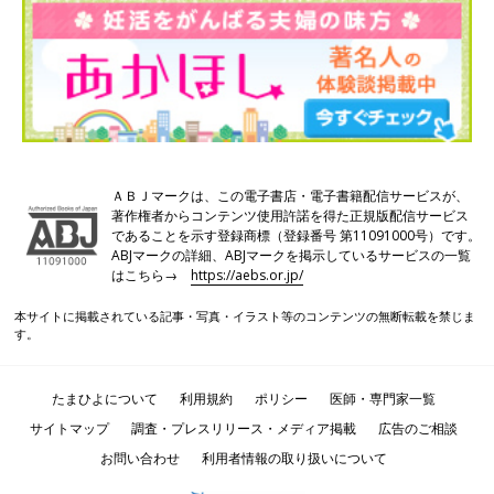
た。あとは、『夏まで』とタイムリミットを決めたことも私にと
ってはよかったかも。『ここまでやってダメだったら次のステッ
プに移るから、それまでは頑張ろう』と、気持ちを奮い立たせる
ことができました」
妊活エッセイ漫画「人生の選択」
ＡＢＪマークは、この電子書店・電子書籍配信サービスが、
著作権者からコンテンツ使用許諾を得た正規版配信サービス
であることを示す登録商標（登録番号 第11091000号）です。
ABJマークの詳細、ABJマークを掲示しているサービスの一覧
はこちら→
https://aebs.or.jp/
本サイトに掲載されている記事・写真・イラスト等のコンテンツの無断転載を禁じま
す。
たまひよについて
利用規約
ポリシー
医師・専門家一覧
サイトマップ
調査・プレスリリース・メディア掲載
広告のご相談
お問い合わせ
利用者情報の取り扱いについて