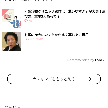
●竹内由恵「『妊娠にはタイムリミットがあるよね』と言われた
んです。私はそれまで周りから妊活を急かされたことはないし、
不妊治療クリニック選びは「通いやすさ」が大切！選
周囲にはバリバリ働いているキャリアウーマンが多かったので、
び方、重要3カ条って？
私自身もまだまだ大丈夫だろうと思っていました。ただ、3
0歳
を
妊活
過ぎてから『子どもが欲しい』という気持ちは強くなっていまし
た。あせっているわけではないものの、30代が1年1年過ぎてい
お墓の撤去にいくらかかる？墓じまい費用
き、よくよく考えたら『そろそろ結婚して子どもを持つことを真
PR(くらしの話題)
剣に考えなきゃいけないな』という年齢に。夫から『タイムリミ
ットがある』と言われたことが、あらためて自分の年齢と向き合
うきっかけになりました」
Recommended by
仕事に恵まれ、充実した日々を送っていた竹内さんです
が、仕事を続けるか、結婚生活と妊活を優先するかの二択
を迫られることに。
ランキングをもっと見る
●竹内由恵「そこで私は『まずは家庭を築くことを優先しよう』
と考えました。家庭を築く作業においては初心者ですし、私は一
つのことに集中するタイプなので、一度仕事をお休みしてみるの
もいいのではないかと思ったんです。そうしないと結果としてど
ちらかが中途半端になってしまいそうだな、と。まずは一つに絞
関連記事