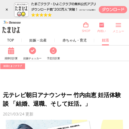
×
内祝い
SHOP
メニュー
TOP
妊娠・出産
赤ちゃん・育児
妊活
排卵日計算
妊娠チェッカー
予定日計算
妊活たまごクラブ
元テレビ朝日アナウンサー 竹内由恵 妊活体験
談 「結婚、退職、そして妊活。」
2021/03/24
更新