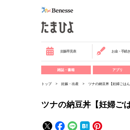
妊娠早見表
お金・手続
雑誌・書籍
アプリ
トップ
妊娠・出産
ツナの納豆丼【妊婦ごはん
ツナの納豆丼【妊婦ごは