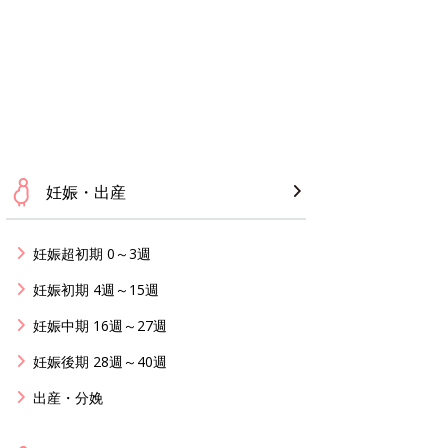
妊娠・出産
妊娠超初期 0～3週
妊娠初期 4週～15週
妊娠中期 16週～27週
妊娠後期 28週～40週
出産・分娩