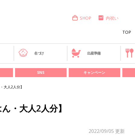
SHOP
内祝い
TOP
き
名づけ
出産準備
SNS
キャンペーン
・大人2人分】
ん・大人2人分】
2022/09/05
更新