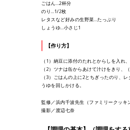
ごはん…2杯分
のり…1/2枚
レタスなど好みの生野菜…たっぷり
しょうゆ…小さじ1
【作り方】
（1）納豆に添付のたれとからしを入れ
（2）ツナは缶からあけて汁けをきり、（
（3）ごはんの上に2とちぎったのり、
うゆを回しかける。
監修／浜内千波先生（ファミリークッキ
撮影／渡辺七奈
【調理の基本】（調理をする