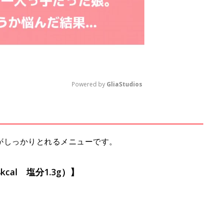
Powered by 
GliaStudios
M
u
t
がしっかりとれるメニューです。
e
cal 塩分1.3g）】