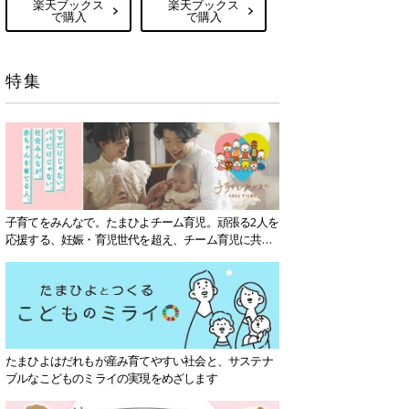
楽天ブックス
楽天ブックス
で購入
で購入
特集
子育てをみんなで。たまひよチーム育児。頑張る2人を
応援する、妊娠・育児世代を超え、チーム育児に共感
する社会を目指していきます。
たまひよはだれもが産み育てやすい社会と、サステナ
ブルなこどものミライの実現をめざします