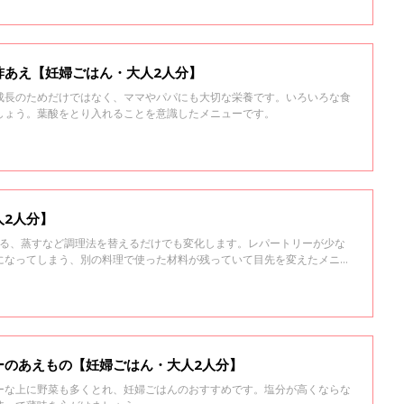
酢あえ【妊婦ごはん・大人2人分】
成長のためだけではなく、ママやパパにも大切な栄養です。いろいろな食
しょう。葉酸をとり入れることを意識したメニューです。
人2人分】
煮る、蒸すなど調理法を替えるだけでも変化します。レパートリーが少な
になってしまう、別の料理で使った材料が残っていて目先を変えたメニュ
きにおすすめのメニューです。
ーのあえもの【妊婦ごはん・大人2人分】
ーな上に野菜も多くとれ、妊婦ごはんのおすすめです。塩分が高くならな