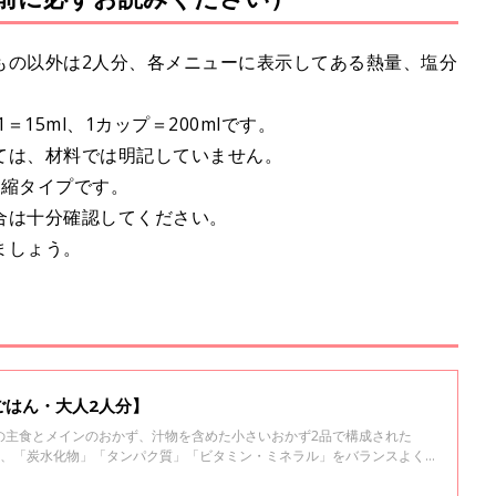
もの以外は2人分、各メニューに表示してある熱量、塩分
15ml、1カップ＝200mlです。
ては、材料では明記していません。
濃縮タイプです。
合は十分確認してください。
ましょう。
ごはん・大人2人分】
の主食とメインのおかず、汁物を含めた小さいおかず2品で構成された
素、「炭水化物」「タンパク質」「ビタミン・ミネラル」をバランスよく