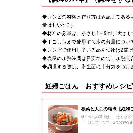
◆レシピの材料と作り方は表記してある
量は1人分です。
◆材料の分量は、小さじ1＝5ml、大さじ1＝
◆下ごしらえで使用する水の分量につい
◆レシピで使用しているめんつゆは2倍
◆表示の加熱時間は目安なので、加熱具
◆調理する際は、衛生面に十分気をつけ
妊婦ごはん おすすめレシピ
根菜と大豆の梅煮【妊婦
献立作りの基本は、ごはんなど
「一汁三菜」です。3つの栄養
とれるようにしましょう。