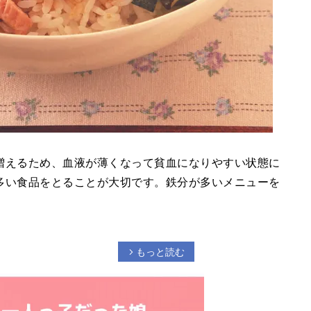
増えるため、血液が薄くなって貧血になりやすい状態に
多い食品をとることが大切です。鉄分が多いメニューを
もっと読む
arrow_forward_ios