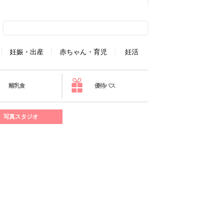
妊娠・出産
赤ちゃん・育児
妊活
離乳食
優待パス
写真スタジオ