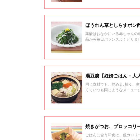
ほうれん草としらすポン
葉酸はおなかにいる赤ちゃんの
品から毎日バランスよくとりま
湯豆腐【妊婦ごはん・大
同じ食材でも、炒める､焼く、
くていつも同じようなメニュー
ーにしたいが難しい…というと
焼きがつお、ブロッコリ
ごはんに合う和食は、低カロリ