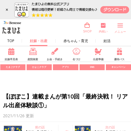
×
内祝い
SHOP
メニュー
TOP
妊娠・出産
赤ちゃん・育児
妊活
妊娠早見表
産院検索
お金・手続き
名づけ
出産準備
優待パス
たまごクラブ
ひよこクラブ
アプリ
SNS
キャンペーン
【ぽぽこ】連載まんが第10回「最終決戦！ リア
ル出産体験談①」
2021/11/26
更新
前の話
次の話