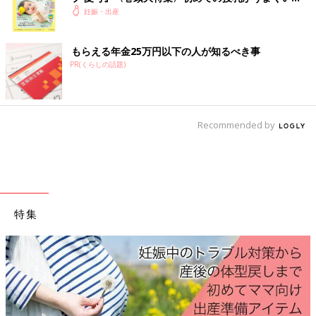
く！ おっぱい・ミルクの基本と夏のトラブル 解決テ
妊娠・出産
ク
もらえる年金25万円以下の人が知るべき事
PR(くらしの話題)
Recommended by
特集