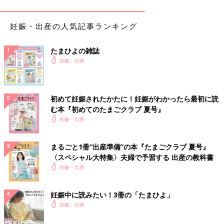
で、点滴や飲み薬があります。十分な管理の下、慎重に使用され
るものです。
妊娠・出産の人気記事ランキング
無痛分娩は100点満点！痛みを軽くして
たまひよの雑誌
何が悪いの？小説家・松田青子さんに聞
妊娠・出産
く
麻酔薬によって陣痛をやわらげる無痛分娩は、
アメリカやフランスでは7割以上の妊婦が利用
する一方、日本での無痛分娩率は6.1%（2016
年の調査※）という状況です。無痛分娩を体験
初めて妊娠されたかたに！妊娠がわかったら最初に読
し、現在2才の男の子を育てる小説家の松田青
む本『初めてのたまごクラブ 夏号』
ぽぽこ
子さんに話を聞きました。
妊娠・出産
PROFILE
まるごと1冊“出産準備”の本『たまごクラブ 夏号』
〈スペシャル大特集〉夫婦で予習する 出産の教科書
妊娠・出産
妊娠中に読みたい！3冊の「たまひよ」
妊娠・出産
2019年に男の子を出産。看護師をしながらイラストレーターと