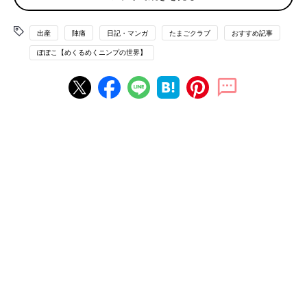
出産
陣痛
日記・マンガ
たまごクラブ
おすすめ記事
ぽぽこ【めくるめくニンプの世界】
※
陣痛
がなかなか始まらないとき、なかなか強くならないとき
に、使用される薬。ママの体から分泌されるホルモンと同じ成分