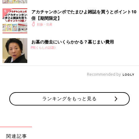
して活動中。
Twitter
等で育児漫画も描いてます。
アカチャンホンポでたまひよ雑誌を買うとポイント10
●Twitter：@popoko_t
倍【期間限定】
妊娠・出産
●Instagram：@popokopekopoko
お墓の撤去にいくらかかる？墓じまい費用
●ポートフォリオサイト：https://t-mari.com
PR(くらしの話題)
前の話
次の話
【ぽぽこ】連載まん
一覧
【ぽぽこ】連載まんが
が第9回「新生活はす
第11回「最終決戦! リ
ぐそこ！ ワクワク
アル出産体験談②」
Recommended by
出産準備グッズ」
ランキングをもっと見る
関連記事