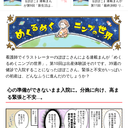
【ぽぽこ】連載まん
一覧
【ぽぽこ】連載まんが
が第9回「新生活はす
第11回「最終決戦! リ
ぐそこ！ ワクワク
アル出産体験談②」
出産準備グッズ」
看護師でイラストレーターのぽぽこさんによる連載まんが「めく
るめくニンプの世界」。第10回は出産体験談その1です。39週の
健診で入院することになったぽぽこさん。緊張と不安がいっぱい
の初産は、どんなふうに進んだのでしょうか？
心の準備ができないまま入院に。分娩に向け、高ま
る緊張と不安…。