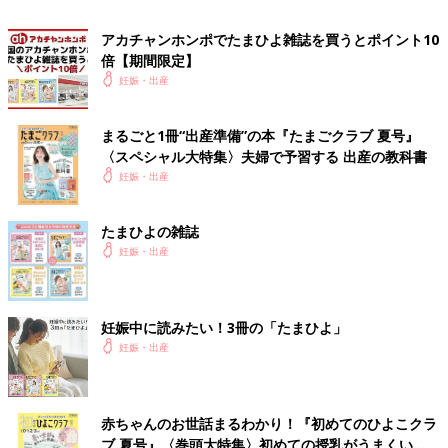
アカチャンホンポでたまひよ雑誌を買うとポイント10
倍【期間限定】
妊娠・出産
まるごと1冊“出産準備”の本『たまごクラブ 夏号』
〈スペシャル大特集〉夫婦で予習する 出産の教科書
妊娠・出産
たまひよの雑誌
妊娠・出産
妊娠中に読みたい！3冊の「たまひよ」
妊娠・出産
赤ちゃんのお世話まるわかり！『初めてのひよこクラ
ブ 夏号』〈巻頭大特集〉初めての授乳がうまくい