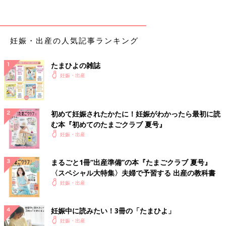
「このご時世、いろいろと心配で」
「ペットがいるから」
■購入理由３位 買い替え＆寝室に追加
妊娠・出産の人気記事ランキング
「持っていましたが古い機種なので、ウィルス除去機能がある高
性能な機種に買い換えました」
たまひよの雑誌
「リビングにはありますが、寝室用に購入しました」
妊娠・出産
第２位 加湿器 21.5％
初めて妊娠されたかたに！妊娠がわかったら最初に読
む本『初めてのたまごクラブ 夏号』
妊娠・出産
まるごと1冊“出産準備”の本『たまごクラブ 夏号』
〈スペシャル大特集〉夫婦で予習する 出産の教科書
妊娠・出産
妊娠中に読みたい！3冊の「たまひよ」
妊娠・出産