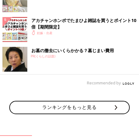
アカチャンホンポでたまひよ雑誌を買うとポイント10
写真はイメージです
倍【期間限定】
Natalya Trofimchuk/gettyimages
妊娠・出産
「乾燥は赤ちゃんに大敵。肌トラブル予防と感染症対策で空気の
乾燥を防ぎたかった」
お墓の撤去にいくらかかる？墓じまい費用
「冬生まれです。夜中の
授乳
対策で暖房がつけっぱなしなので、
PR(くらしの話題)
どうしても部屋が乾燥するので購入しました」
「１ヶ月過ぎた頃から赤ちゃんの鼻水がひどくて、加湿すると改
善すると聞いて購入。少し緩和された気がします」
「育児書に乾燥対策で購入したほうが良いとあり、実際に冬にな
Recommended by
ったら赤ちゃんの声が枯れ気味になり購入しました」
「寝室用はありましたが、リビング用に大型の加湿器を購入しま
した」
「超音波式はお手入れが大変なので買い換えました」
ランキングをもっと見る
空気清浄機と加湿器は「両機能を備えているタイプを買った」
「両方買った」という声が多くありました。