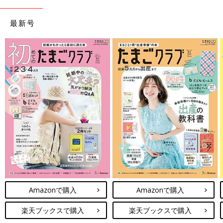
ドラム式を選んだ理由に多くの人が「乾燥機機能」をあげまし
た。
最新号
「吐き戻しなど洗濯回数は増えるだろうし、乾燥までボタン一つ
で終わるのはありがたい」
「乾燥機能があれば干さなくていい＝時短になると思った」
「子どもから目が離せない時期、洗濯物を干すほんの数十分でさ
えもストレスでした。乾燥機能の強いドラム式に買い替えたら大
満足です」
「ベランダが狭いので、洗濯物を干しきれない可能性が出てきた
から」
「店頭で『新型なら乾燥まで90分』と、聞いて選びました」
「スマホでスタートやロック機能などを遠隔操作でき、子どもの
安全面も考えられていたから」
と、最新モデルの進化した機能性に魅力を感じた人も多かったよ
Amazonで購入
Amazonで購入
うです。
楽天ブックスで購入
楽天ブックスで購入
第５位 食洗機 5.6％