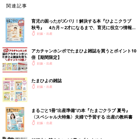
ウィルス対策はもちろん、巣篭もりが続いていることから「赤ち
関連記事
ゃんのお部屋環境を整えたい」という声が多く届きました。また
「赤ちゃんに会いに来てくれる家族や友人に安心して過ごしてほ
育児の困ったがズバリ！解決する本『ひよこクラブ
しいから」という声もありました。
秋号』 4カ月～2才になるまで、育児に役立つ情報が
いっぱい！
妊娠・出産
第３位 冷蔵庫 7.8％
アカチャンホンポでたまひよ雑誌を買うとポイント10
倍【期間限定】
妊娠・出産
たまひよの雑誌
妊娠・出産
まるごと1冊“出産準備”の本『たまごクラブ 夏号』
〈スペシャル大特集〉夫婦で予習する 出産の教科書
妊娠・出産
写真はイメージです