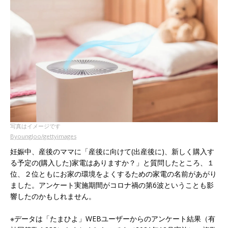
写真はイメージです
ByoungJoo/gettyimages
妊娠中、産後のママに「産後に向けて(出産後に)、新しく購入す
る予定の(購入した)家電はありますか？」と質問したところ、１
位、２位ともにお家の環境をよくするための家電の名前があがり
ました。アンケート実施期間がコロナ禍の第6波ということも影
響したのかもしれません。
※データは「たまひよ」WEBユーザーからのアンケート結果（有