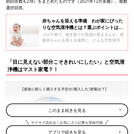
効回答数4,238）をまとめたものです（2021年12月実施）。複数
選択回答。
赤ちゃんを迎える準備 わが家にぴった
りな空気清浄機とは？選ぶポイントは６
つだけ！
コロナ禍で、衛生面での意識が高まるなか、産
後赤ちゃんを迎える場所に、どんな空気清浄機
を用意したらいいか悩んでるママも多いはず。
妊娠中から、何を基準に選んだらいいか、知っ
ておきましょう。
「目に見えない部分こそきれいにしたい」と空気清
浄機はマスト家電？！
このまま続きを見る
サクサク読める！お気に入り記事を登録可能
アプリで続きを見る