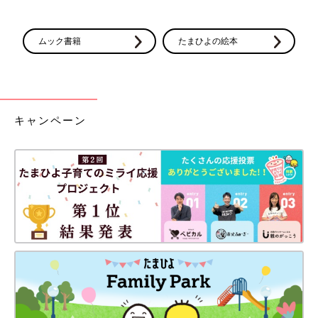
ムック書籍
たまひよの絵本
キャンペーン
写真はイメージです
bonchan/gettyimages
意外と時間がかかる洗い物。購入理由は「家事の時短のため」
「家事の負担軽減」がダントツでした。
「その便利さに感動。買ってよかった！」
「節水になると聞いたし、高温で洗うので汚れ落ちが格段にあが