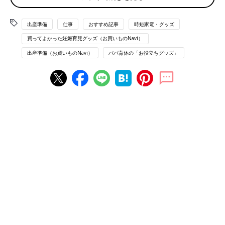
出産準備
仕事
おすすめ記事
時短家電・グッズ
買ってよかった妊娠育児グッズ（お買いものNavi）
出産準備（お買いものNavi）
パパ育休の「お役立ちグッズ」
１位 空気清浄機、２位 加湿器と、室内環境を意識した家電が上
位に。
続いて冷蔵庫、ドラム式洗濯機、食洗機、縦型洗濯機と、家族が
増えることを意識して
時短
につながる家電の名前があがりまし
た。
第１位 空気清浄機 23.3％
■購入理由１位 赤ちゃんの環境を整えたい
「赤ちゃんには快適な空間で過ごしてもらいたいから」
「目に見えない部分だからこそキレイにしたいと思った」
■購入理由２位 感染症やアレルギー対策
「喘息やアレルギーの発症が怖いから」