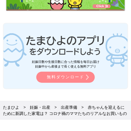
った」
「洗い物が増えて手が荒れるようになったから」
今回のアンケートでは１位２位の家電では「赤ちゃんのため」が
圧倒的でしたが、３位以下の家電で共通して見られたのは「家事
の軽減」でした。そして目立ったのは「共働きだから子どもと過
ごす時間を増やしたい」という購入理由でした。
妊娠日数や生後日数に合った情報を毎日お届け
また、「ビデオカメラ」「カメラ」は、ほんの数人。スマホが高
妊娠中から産後まで長く使える無料アプリ
機能になっていることもあるのでしょう。時代を反映したアンケ
無料ダウンロード
ート結果となりました。
文／和兎 尊美
※文中のコメントは「たまひよ」WEBユーザーへのアンケート結
たまひよ
妊娠・出産
出産準備
赤ちゃんを迎えるに
果を再編集したものです。
ために新調した家電は？ コロナ禍のママたちのリアルなお買いもの
※記事の内容は記事執筆当時の情報であり、現在と異なる場合が
あります。