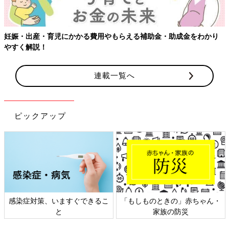
第４位 ドラム式洗濯機 6.2％
妊娠・出産・育児にかかる費用やもらえる補助金・助成金をわかり
やすく解説！
連載一覧へ
ピックアップ
写真はイメージです
Choreograph/gettyimages
感染症対策、いますぐできるこ
「もしものときの」赤ちゃん・
と
家族の防災
第６位の縦型洗濯機とともに、買い替え理由でもっとも多かった
のは「洗濯量が増えるので大容量への買い替え」でした。さらに