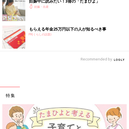
妊娠中に読みたい！3冊の「たまひよ」
mykeyruna/gettyimages
妊娠・出産
圧倒的に多かったのは「１〜２人用サイズだったのでファミリー
タイプへの買い替え」でした。
もらえる年金25万円以下の人が知るべき事
「離乳食が始まる前に大容量タイプに買い替えたいと思っていま
PR(くらしの話題)
す」
「離乳食が大量に冷凍するだろうから、たっぷり入る冷凍庫がほ
しかった」
「容量270リットルを使っていましたが、470リットルに買い替
Recommended by
えました」
と、離乳食を意識する声とともに
「今までは毎日買い物していたけど、赤ちゃんがいたら無理だろ
うからストックできる大容量サイズに買い替えました」
特集
「まだまだコロナが怖いので外出回数を減らしたい。買いだめで
きる大容量に買い替えます」
外出がままならない日常を考慮して買い替えた、という声も多く
寄せられました。