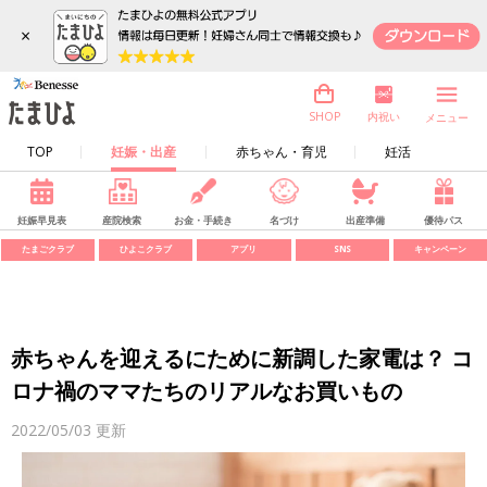
×
内祝い
SHOP
メニュー
TOP
妊娠・出産
赤ちゃん・育児
妊活
妊娠早見表
産院検索
お金・手続き
名づけ
出産準備
優待パス
たまごクラブ
ひよこクラブ
アプリ
SNS
キャンペーン
赤ちゃんを迎えるにために新調した家電は？ コ
ロナ禍のママたちのリアルなお買いもの
2022/05/03
更新