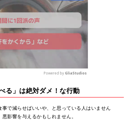
Powered by 
GliaStudios
べる」は絶対ダメ！な行動
M
u
t
食事で減らせばいいや、と思っている人はいません
e
、悪影響を与えるかもしれません。