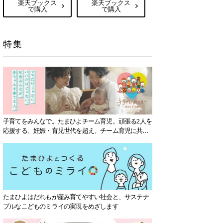
楽天ブックス
楽天ブックス
で購入
で購入
特集
子育てをみんなで。たまひよチーム育児。頑張る2人を
応援する、妊娠・育児世代を超え、チーム育児に共感
する社会を目指していきます。
たまひよはだれもが産み育てやすい社会と、サステナ
ブルなこどものミライの実現をめざします