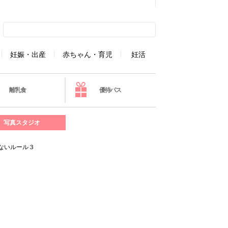
妊娠・出産
赤ちゃん・育児
妊活
離乳食
優待パス
写真スタジオ
ないルール３