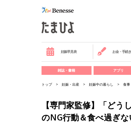
妊娠早見表
お金・手続
雑誌・書籍
アプリ
トップ
妊娠・出産
妊娠中の暮らし
食事
【専門家監修】「どう
のNG行動＆食べ過ぎな