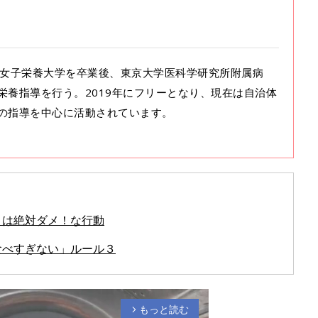
士 女子栄養大学を卒業後、東京大学医科学研究所附属病
栄養指導を行う。2019年にフリーとなり、現在は自治体
の指導を中心に活動されています。
」は絶対ダメ！な行動
食べすぎない」ルール３
もっと読む
arrow_forward_ios