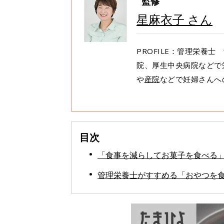
監修
星麻衣子 さん
PROFILE：管理栄養
院、厚生中央病院などで
や
産院
などで妊婦さんへ
目次
「食事を減らしてお菓子を食べる
管理栄養士がすすめる「おやつを