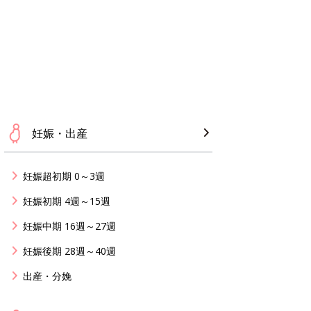
妊娠・出産
妊娠超初期 0～3週
妊娠初期 4週～15週
妊娠中期 16週～27週
妊娠後期 28週～40週
出産・分娩