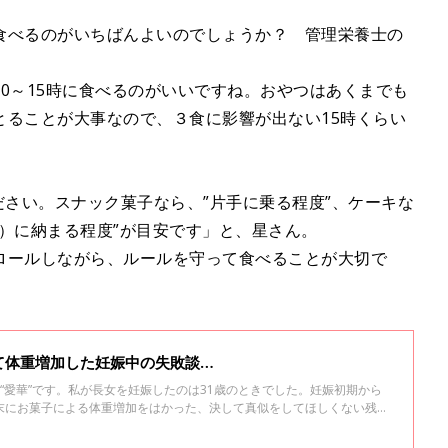
食べるのがいちばんよいのでしょうか？ 管理栄養士の
0～15時に食べるのがいいですね。おやつはあくまでも
とることが大事なので、３食に影響が出ない15時くらい
ださい。スナック菓子なら、”片手に乗る程度”、ケーキな
）に納まる程度”が目安です」と、星さん。
ロールしながら、ルールを守って食べることが大切で
て体重増加した妊娠中の失敗談…
“愛華”です。私が長女を妊娠したのは31歳のときでした。妊娠初期から
末にお菓子による体重増加をはかった、決して真似をしてほしくない残念