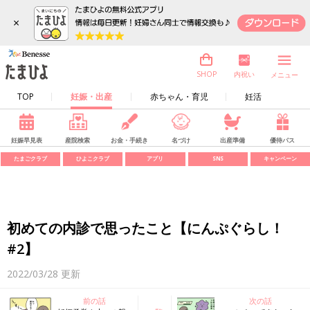
×
内祝い
SHOP
メニュー
TOP
妊娠・出産
赤ちゃん・育児
妊活
妊娠早見表
産院検索
お金・手続き
名づけ
出産準備
優待パス
たまごクラブ
ひよこクラブ
アプリ
SNS
キャンペーン
初めての内診で思ったこと【にんぷぐらし！
#2】
2022/03/28
更新
前の話
次の話