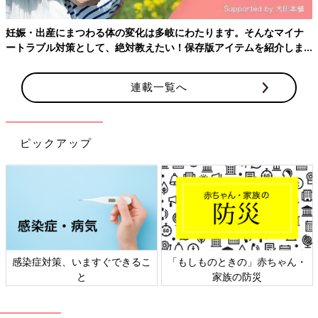
◎
やまくらのInstagram
＞
妊娠・出産にまつわる体の変化は多岐にわたります。そんなマイナ
ートラブル対策として、絶対教えたい！保存版アイテムを紹介しま
前の話
次の話
妊娠発覚！夫への報
一覧
ついにやってきたつわ
す。
告は・・・【にんぷ
り！【にんぷぐらし！
ぐらし！#1】
#3】
連載一覧へ
ピックアップ
感染症対策、いますぐできるこ
「もしものときの」赤ちゃん・
と
家族の防災