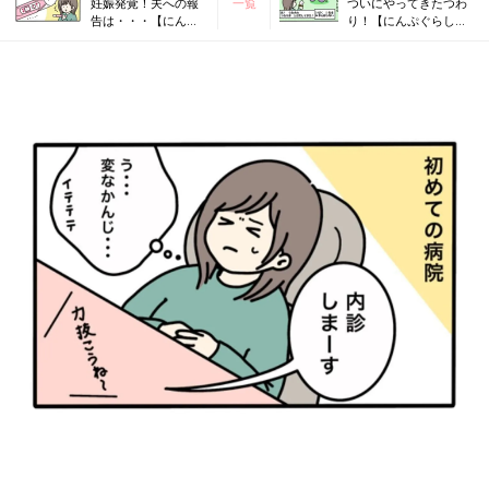
妊娠発覚！夫への報
一覧
ついにやってきたつわ
告は・・・【にんぷ
り！【にんぷぐらし！
ぐらし！#1】
#3】