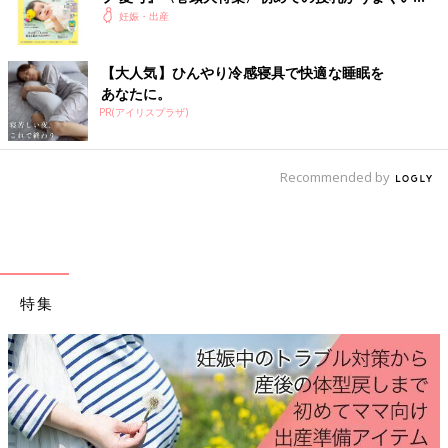
く！ おっぱい・ミルクの基本と夏のトラブル 解決テ
妊娠・出産
ク
【大人気】ひんやり冷感寝具で快適な睡眠を
あなたに。
PR(アイリスプラザ)
Recommended by
この頃は胎動があるわけでもないので、毎日おなかの中の赤ちゃ
んがどういう状態かわからなく不安でした。
それを夫に話したら、わたしのおなかに手と口を当てて、腹部エ
特集
コーの真似事をして元気づけてくれました。
これで安心！とはいきませんが(笑)、寄り添ってくれてるのがわ
かり嬉しかったです。
・
【やまくらの「にんぷぐらし！」】の今までのお話はこちら
・
たまひよONLINEの育児マンガ一覧はこちら