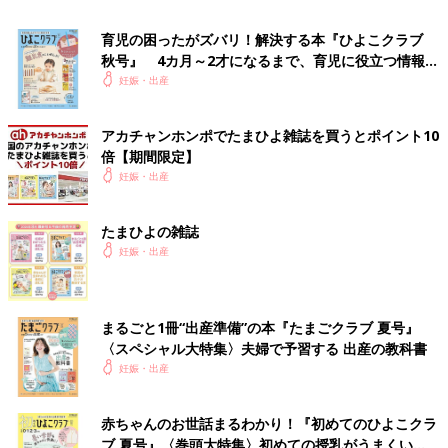
育児の困ったがズバリ！解決する本『ひよこクラブ
秋号』 4カ月～2才になるまで、育児に役立つ情報が
いっぱい！
妊娠・出産
アカチャンホンポでたまひよ雑誌を買うとポイント10
倍【期間限定】
妊娠・出産
たまひよの雑誌
妊娠・出産
まるごと1冊“出産準備”の本『たまごクラブ 夏号』
〈スペシャル大特集〉夫婦で予習する 出産の教科書
妊娠・出産
赤ちゃんのお世話まるわかり！『初めてのひよこクラ
ブ 夏号』〈巻頭大特集〉初めての授乳がうまくい