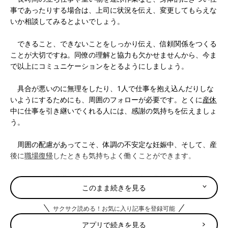
事であったりする場合は、上司に状況を伝え、変更してもらえな
いか相談してみるとよいでしょう。
できること、できないことをしっかり伝え、信頼関係をつくる
ことが大切ですね。同僚の理解と協力も欠かせませんから、今ま
で以上にコミュニケーションをとるようにしましょう。
具合が悪いのに無理をしたり、1人で仕事を抱え込んだりしな
いようにするためにも、周囲のフォローが必要です。とくに
産休
中に仕事を引き継いでくれる人には、感謝の気持ちを伝えましょ
う。
周囲の配慮があってこそ、体調の不安定な妊娠中、そして、産
後に
職場復帰
したときも気持ちよく働くことができます。
もちろん、職場への報告の前に、妊娠中と産後の働き方につい
このまま続きを見る
て、夫や家族と話し合っておきましょう。
サクサク読める！お気に入り記事を登録可能
産休に入るのはいつか、産後も仕事を続けるかどうか、育児休
業を夫婦でどうするか、職場復帰するなら
保育園
はどうするか、
アプリで続きを見る