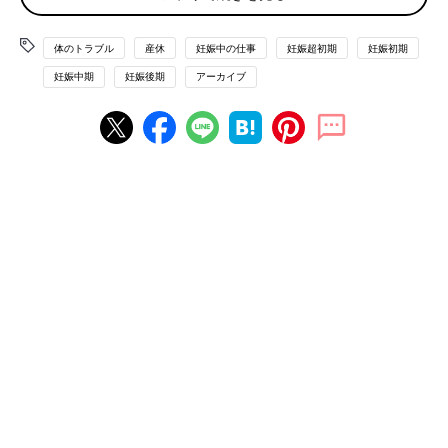
祖父母の協力は得られるのかどうか････産後の生活プランとキャ
リアプランまで含めて、今のうちに夫婦の意思を確認しておくと
体のトラブル
産休
妊娠中の仕事
妊娠超初期
妊娠初期
いいですね。
妊娠中期
妊娠後期
アーカイブ
無理は禁物。体をいたわって働きましょう
働く妊婦さんを守る法律や制度についても、この機会に知って
おきましょう。
妊婦さんが働くにあたっては、「労働基準法」「男女雇用機会
均等法」で保障されていて、妊娠・出産を理由に解雇することは
禁止されています。
また、体への負担の大きい作業は避けるように指導されていま
す。負担の大きい作業とは、重い物を取り扱う、外勤など連続的
歩行を強いられる、常時全身の運動を伴う、頻繁に階段の昇降を
伴う、腹部を圧迫されるなど不自然な作業を強いられる、全身の
振動を伴う、などの作業です。
「母性健康管理指導事項連絡カード」をご存知ですか？