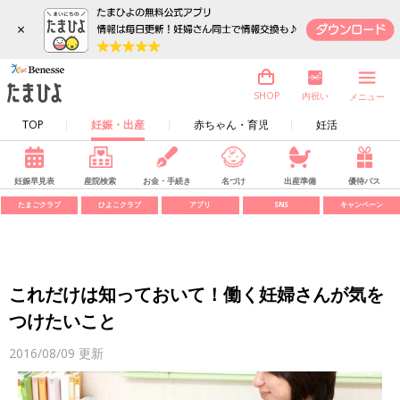
×
内祝い
SHOP
メニュー
TOP
妊娠・出産
赤ちゃん・育児
妊活
妊娠早見表
産院検索
お金・手続き
名づけ
出産準備
優待パス
たまごクラブ
ひよこクラブ
アプリ
SNS
キャンペーン
これだけは知っておいて！働く妊婦さんが気を
つけたいこと
2016/08/09
更新