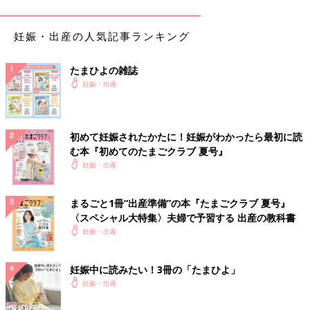
これは働く妊婦さんが、医師などから、仕事を休む、作業を軽
妊娠・出産の人気記事ランキング
くするなどの指導を受けたとき、その内容を事業主に伝えるため
のものです。仕事の内容や体調に心配があれば、主治医に相談し
たまひよの雑誌
ましょう。
妊娠・出産
カードは母子健康手帳に様式が記載されているほか、厚生労働
省のホームページからダウンロードできます。
初めて妊娠されたかたに！妊娠がわかったら最初に読
このように、妊婦さんが働きやすい環境は、少しずつ整ってき
む本『初めてのたまごクラブ 夏号』
ています。職種や業種、会社によっても異なりますが、仕事と妊
妊娠・出産
娠生活の両立は決して無理な話ではありません。
まるごと1冊“出産準備”の本『たまごクラブ 夏号』
ただし、妊娠中はいつ体調に変化が起こるかわかりません。仕
〈スペシャル大特集〉夫婦で予習する 出産の教科書
事をしていると、ついつい無理をしてしまいがちです。おなかの
妊娠・出産
赤ちゃんを守ることができるのはママだけです。
妊娠中に読みたい！3冊の「たまひよ」
仕事はペースダウンし、帰宅後や休日はゆっくり休むことが大
妊娠・出産
切です。出血や下腹部痛など異変があれば、早めに受診しましょ
う。