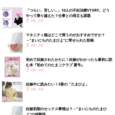
「つらい、苦しい…」10人の不妊治療STORY。どう
やって乗り越えた？仕事との両立も課題
妊娠・出産
マタニティ服はどこで買うのがおすすめですか？
－”まいにちのたまひよ”に寄せられた投稿
妊娠・出産
初めて妊娠されたかたに！妊娠がわかったら最初に読
む本『初めてのたまごクラブ 夏号』
妊娠・出産
妊娠中に読みたい！3冊の「たまひよ」
妊娠・出産
妊娠初期のセックス事情は？－"まいにちのたまひ
よ"の体験談