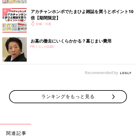
アカチャンホンポでたまひよ雑誌を買うとポイント10
倍【期間限定】
妊娠・出産
お墓の撤去にいくらかかる？墓じまい費用
市川香織 先生
PR(くらしの話題)
文京学院大学保健医療技術学部看護学科准教授 一般社団
法人産前産後ケア推進協会 代表理事 日本助産師会出版 取
締役、助産師
大学病院、助産師学校教員、厚生労働省、日本助産師会事
Recommended by
務局長等を経て、2014年4月より現職。大学での教育・研
究活動のほか、産前・産後の女性のケアをはじめとした、
女性の生涯の健康を支援する活動を行っています。
ランキングをもっと見る
※この記事は「たまひよコラム」で過去に公開されたものです。
関連記事