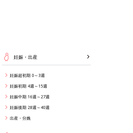
妊娠・出産
妊娠超初期 0～3週
妊娠初期 4週～15週
妊娠中期 16週～27週
妊娠後期 28週～40週
出産・分娩