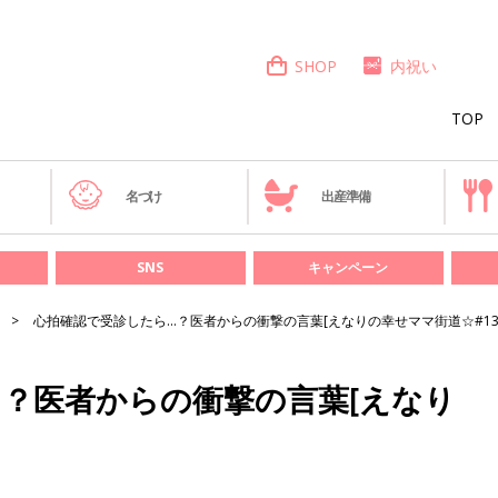
SHOP
内祝い
TOP
き
名づけ
出産準備
SNS
キャンペーン
心拍確認で受診したら…？医者からの衝撃の言葉[えなりの幸せママ街道☆#1
？医者からの衝撃の言葉[えなり
］