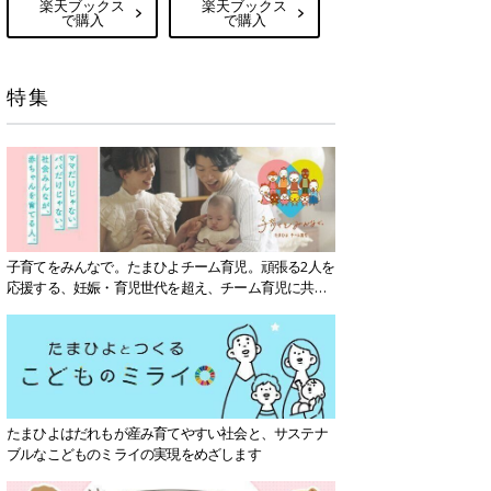
楽天ブックス
楽天ブックス
で購入
で購入
特集
子育てをみんなで。たまひよチーム育児。頑張る2人を
応援する、妊娠・育児世代を超え、チーム育児に共感
する社会を目指していきます。
たまひよはだれもが産み育てやすい社会と、サステナ
ブルなこどものミライの実現をめざします