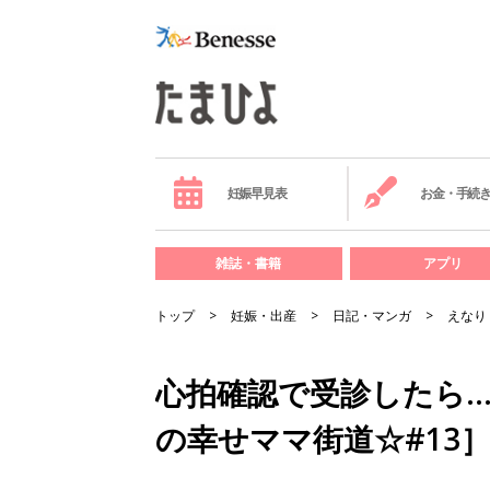
妊娠早見表
お金・手続
雑誌・書籍
アプリ
トップ
妊娠・出産
日記・マンガ
えなり
心拍確認で受診したら…
の幸せママ街道☆#13