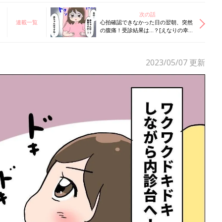
次の話
連載一覧
心拍確認できなかった日の翌朝、突然
の腹痛！受診結果は…？[えなりの幸せ
ママ街道☆#14］
2023/05/07
更新