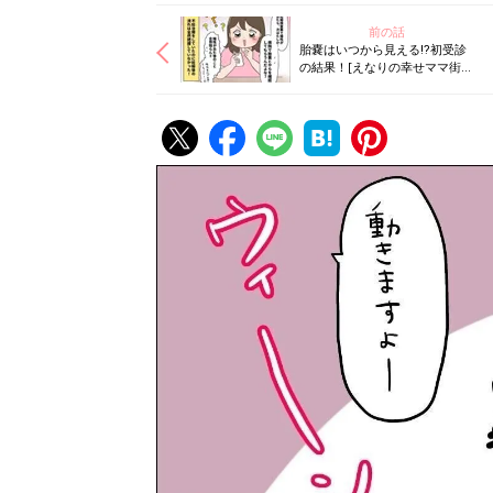
前の話
胎嚢はいつから見える⁉︎初受診
の結果！[えなりの幸せママ街道
☆#12］