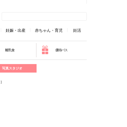
妊娠・出産
赤ちゃん・育児
妊活
離乳食
優待パス
写真スタジオ
3］