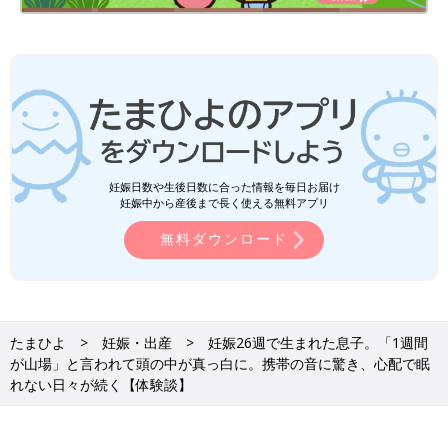
妊娠日数や生後日数に合った情報を毎日お届け
妊娠中から産後まで長く使える無料アプリ
葉琥くん生後3カ月、初めて謙太さんがカンガルーケアをしたときの様子。
無料ダウンロード
――葉琥くんの入院時、面会中はどんな触れ合いができました
か？
謙太 葉琥との面会は制限が多かったですが、その中でもなるべ
たまひよ
妊娠・出産
妊娠26週で生まれた息子。「1週間
くいろんな刺激を与えてあげたくて、看護師さんに笑われるくら
が山場」と言われて頭の中が真っ白に。携帯の音に驚き、心配で眠
いにふざけてたくさんしゃべりかけていましたね。「ヤッホー、
れない日々が続く【体験談】
葉琥くん、元気ー？！」という感じで（笑）。足の裏とか、おな
かとか、耳などをこちょこちょしたりして、私といる時間は少し
でも楽しく感じてほしいと思っていました。