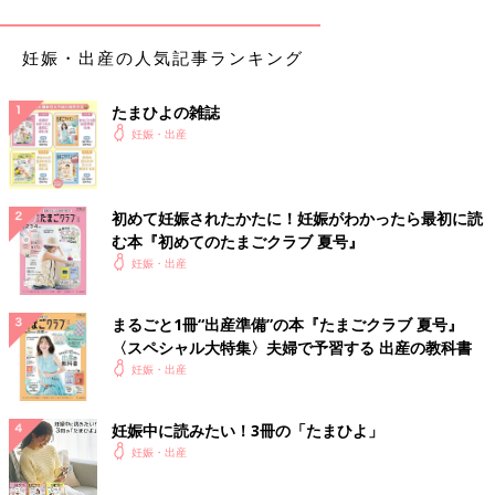
産祈願
のお守りを握りしめて、手術室前をうろうろ歩き回ってい
ました。
妊娠・出産の人気記事ランキング
そのお守りは群馬で有名な「子育て呑龍（こそだてどんりゅ
たまひよの雑誌
う）」と呼ばれるお寺（大光院）のお札です。妻の妊娠がわかっ
妊娠・出産
たあと2人で安産祈願に行ってもらってきたものです。私はその
お札と赤ちゃんの
エコー写真
を財布に入れていつも持ち歩いてい
たんです。母子ともに無事であることを祈りながら待っていた
ら、1時間ほどして、無事、葉琥が生まれました。
初めて妊娠されたかたに！妊娠がわかったら最初に読
む本『初めてのたまごクラブ 夏号』
――葉琥くんとはすぐに会えましたか？会ってどう感じました
妊娠・出産
か？
まるごと1冊“出産準備”の本『たまごクラブ 夏号』
謙太 手術室から出てきた葉琥に会えたのは、手術室のドアを出
〈スペシャル大特集〉夫婦で予習する 出産の教科書
てから、NICU（新生児集中治療室）に向かうエレベーターに乗
妊娠・出産
るまでの数十秒くらいだけ。その間に何枚か写真を撮らせてもら
えました。
妊娠中に読みたい！3冊の「たまひよ」
妊娠・出産
保育器の葉琥の姿は本当に小さかったです。その小さな体に人工
呼吸器やたくさんの医療機器のコードがついた姿は痛々しくも見