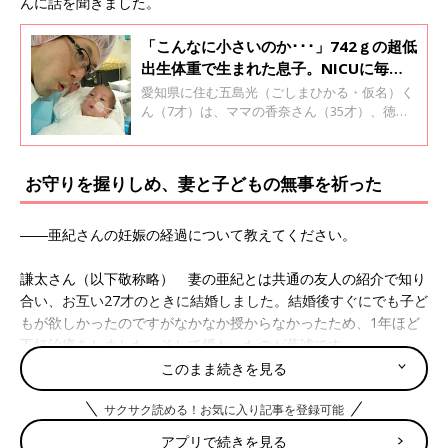
んに話を聞きました。
「こんなに小さいのか･･･」742ｇの超低
出生体重で生まれた息子。NICUに毎日
通った父親の覚悟と自覚とは？【体験
愛知県に住む五島光（ごしまひかる・仮名）く
談・医師監修】
ん（7才）は、ママの香奈さん（35才）、徳尚
（のりひさ）さん（35才）の3人家族。光くん
は2014年12月18日、香奈さんが妊娠25週のと
きに、742gの超低出生体重児で生まれました。
お守りを握りしめ、妻と子どもの無事を祈った
現在単身赴任で東京で暮らしているパパの徳尚
さんに、小さく生まれた赤ちゃんのパパとして
の思いを聞きました。
――亜紀さんの妊娠の経過について教えてください。
謙太さん（以下敬称略） 妻の亜紀とは共通の友人の紹介で知り
合い、お互い27才のときに結婚しました。結婚後すぐにでも子ど
もが欲しかったのですがなかなか授からなかったため、1年ほど
不妊治療をしました。そして授かったのが葉琥です。
妊娠24週くらいまでは経過は順調だったんですが、妊娠25週の
このまま続きを見る
妊婦健診
のとき、妻にむくみが出ているとわかり、大きい病院を
紹介されて2〜3カ所の病院で見てもらいました。最終的に診察し
サクサク読める！お気に入り記事を登録可能
てもらった総合病院で妊娠高血圧腎症と診断されました。この病
アプリで続きを見る