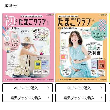
最新号
生後3カ月のころ。天井のないタイプの保育器になり、面会時に触れ合いやすくな
りました。
――産後の亜紀さんの様子について教えてください。
謙太 妻は出産後8日ほどで退院になりました。その直前に妻が
医師から、葉琥の状態はいったん少し落ち着いた、と聞いたそう
です。それで、私も妻もやっと少しほっとしました。妻は、退院
後は毎日面会に行ってくれ、葉琥の写真を撮って私に見せてくれ
Amazonで購入
Amazonで購入
ました。私の面会は2週間に1回だけでしたが、妻からの写真で体
も少しずつ大きく、赤ちゃんらしい姿に成長してくれる様子がわ
楽天ブックスで購入
楽天ブックスで購入
かりました。