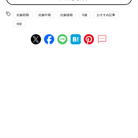
気は投薬治療があまりできないらしく、安静にして食事療法をす
る必要があるため、入院することになりました。
妊娠初期
妊娠中期
妊娠後期
0歳
おすすめ記事
――妊娠高血圧腎症になると、おなかの赤ちゃんへも影響がある
app
のでしょうか。
謙太 医師からの説明では、高血圧腎症のためにタンパク尿にな
り、おなかの赤ちゃんに栄養がいかなくなって発育が悪くなって
しまうことがあるとのことでした。そのため、赤ちゃんの様子を
見ながら、おなかにいたほうがいいか、出してあげたほうがいい
かを判断するという説明でした。
そして入院から3日後に病院から連絡があり、赤ちゃんの心拍が
下がり始めているため緊急
帝王切開
で出産をすると聞き、病院に
駆けつけました。予定日は7月7日でしたが、その日は4月初旬。
あまりに早い出産となり驚きましたが、手術室に入る前の妻に
「頑張って」と声をかけました。
――出産を待つ間、心配な気持ちだったのではないでしょうか？
謙太 はい。とても落ち着いては座っていられませんでした。
安