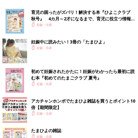
育児の困ったがズバリ！解決する本『ひよこクラブ
秋号』 4カ月～2才になるまで、育児に役立つ情報が
いっぱい！
妊娠・出産
生後1カ月、保育器にいる葉琥くん。このときはまだ人工呼吸器をつけています。
――葉琥くんの状態について医師からどんな説明があったか教え
妊娠中に読みたい！3冊の「たまひよ」
てください。
妊娠・出産
謙太 葉琥は生後すぐに精密検査を受け、その結果を医師が説明
してくれました。まず、身長が28㎝、体重が573gであること、
初めて妊娠されたかたに！妊娠がわかったら最初に読
そして肺が未熟なため呼吸器系のリスクが高く、感染症にかかっ
む本『初めてのたまごクラブ 夏号』
てしまうと命の危険があると説明されました。最初の1週間が山
妊娠・出産
場です、という言葉も。その言葉にショックで頭の中が真っ白に
なりました。
アカチャンホンポでたまひよ雑誌を買うとポイント10
倍【期間限定】
医師は葉琥の状態や必要な処置について2時間ほどかけて説明し
妊娠・出産
てくれ、私は10枚ほどもある処置の同意書にサインをしました。
輸血が必要な場合があること、人工呼吸器が抜けるのを防ぐため
状況によっては手足を拘束する場合があることなど、聞いている
たまひよの雑誌
と心が痛くなる説明ばかりで、とても複雑な心境でした。
妊娠・出産