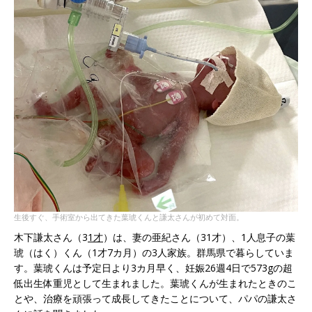
生後すぐ、手術室から出てきた葉琥くんと謙太さんが初めて対面。
木下謙太さん（3
1才
）は、妻の亜紀さん（31才）、1人息子の葉
琥（はく）くん（1才7カ月）の3人家族。群馬県で暮らしていま
す。葉琥くんは予定日より3カ月早く、妊娠26週4日で573gの超
低出生体重児として生まれました。葉琥くんが生まれたときのこ
とや、治療を頑張って成長してきたことについて、パパの謙太さ