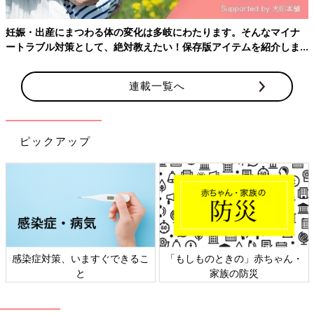
謙太 会社からは休んでいいと言われたんですが･･･、結局コロ
ナ禍で面会ができないから、家で何もしないでじっとしているの
妊娠・出産にまつわる体の変化は多岐にわたります。そんなマイナ
も落ち着かないので、外に出たほうが気が紛れるだろうと。生ま
ートラブル対策として、絶対教えたい！保存版アイテムを紹介しま
れた翌日だけ休みをもらって、そのあとは職場に行っていまし
す。
た。
連載一覧へ
――葉琥くんの名前にはどんな意味を込めたのでしょうか。
謙太 入院中の妻と2人で相談して「葉琥」と
名づけ
ました。自
然の木々の「葉」のように力強く生きてほしいという意味を込
ピックアップ
め、幸せを呼び込むという石の琥珀（こはく）から「琥」の字を
選びました。
往復2時間の距離を毎日面会に通った妻
感染症対策、いますぐできるこ
「もしものときの」赤ちゃん・
と
家族の防災