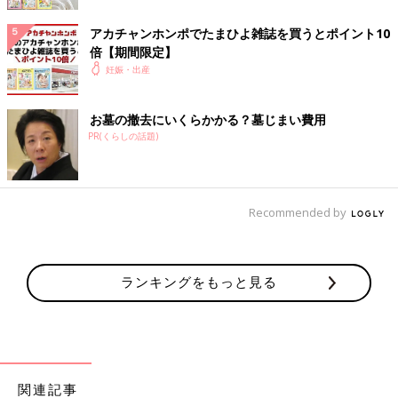
え、衝撃的でした。無事に生まれてくれてうれしい反面、まだま
だ小さな状態で生まれることになったことに、後ろめたいという
アカチャンホンポでたまひよ雑誌を買うとポイント10
か、申し訳ない気持ちになりました。
倍【期間限定】
妊娠・出産
その30分くらい後に妻も手術室から出てきて、無事な姿を見てほ
っとしました。妻は麻酔で意識がもうろうとしていましたが、
お墓の撤去にいくらかかる？墓じまい費用
「無事生まれたよ」と声をかけました。
PR(くらしの話題)
赤ちゃんの命の不安に、夜も眠れない日々
Recommended by
ランキングをもっと見る
関連記事