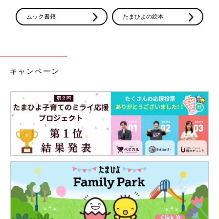
――NICUに面会に通う亜紀さんの様子は、謙太さんにはどう見
ムック書籍
たまひよの絵本
えていましたか？
謙太 妻は母乳を3時間おきに搾乳して、片道1時間弱の距離があ
る病院に毎日面会に行ってくれていました。妻は「早すぎるタイ
ミングで葉琥を産んでしまった」と申し訳なさを感じていたよう
キャンペーン
です。言葉にはあまり出さなかったけれど、自分よりずっとつら
い気持ちがあるだろうなと感じていました。そんな妻に、私がで
きることは家事をしたり、搾乳機を洗うことくらいで･･･何もし
てあげられなかったな、と今思い出しても情けなく感じてしまい
ます。
妻は「搾乳が痛い」と言いながらも、弱音を吐かずにできること
をやるしかない、と前向きに頑張っていました。
面会時間は、楽しい刺激をたくさん与えたかった