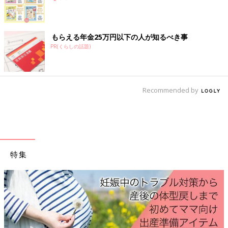
また、入院期間は最短でも予定日の7月ころまでになるであろう
ということ、そのあと何カ月入院が必要になるかは、成長を見て
もらえる年金25万円以下の人が知るべき事
みないとわかりません、という話でした。
PR(くらしの話題)
――その日、病院から帰宅前に葉琥くんには会えましたか？
謙太 当時、コロナ禍の面会制限でパパの面会は2週間に1度だけ
Recommended by
とのことで、病院を出る前に少しだけ葉琥に会って、触らせても
らえました。小さく赤黒い体は、触ったら壊れてしまいそう
で･･･保育器に手を入れてそーっと、本当に私の指先だけでほん
の少し触れることができました。
帰宅してからも、医師に「最初の1週間が山場」と言われた言葉
特集
が頭からずっと離れず、眠れませんでした。その後1週間は、携
帯がちょっと震えるたびに、病院からの悪い連絡なんじゃないか
と過敏になって、夜もあまり眠れず落ち着かない日々でした。
――謙太さんの仕事はどうしていましたか？