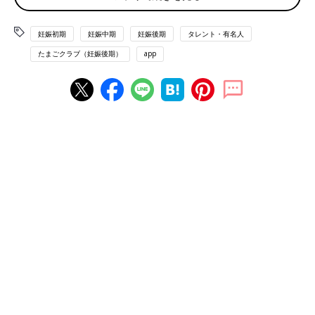
り、重みでおしりにもお股にも痛みが出たりしています」
湯船にゆっくりつかって、心身ともにリラックスす
妊娠初期
妊娠中期
妊娠後期
タレント・有名人
るようにしています
たまごクラブ（妊娠後期）
app
――妊娠後期はおなかが大きくなって、体もしんどくなってきま
すよね。どのようにケアをしていますか？
（高橋さん）「最近、寝ているときに急に脚がつるのも悩み。寝
る前に、おなかが張らない程度に脚のマッサージやストレッチを
して対策しています。
そろそろお産に備えて、心身ともにリラックスする習慣をつけた
いというのもあって、忙しくてもゆっくり湯船につかるようにし
ています。息子とおふろに入るとバタバタなので、寝る前にもう
一度一人で入り直すことも。体が温まって血行がよくなるし、疲
れも取れるしおすすめですよ。
あとは、時々、妊婦OKのマッサージサロンに行って、自分では
どうにもできない疲れやちょっとした不調をケアしてもらうよう