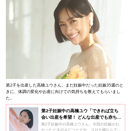
第2子を出産した高橋ユウさん。まだ妊娠中だった妊娠35週のと
きに、体調の変化やお産に向けての気持ちを教えてもらいまし
た。
第2子妊娠中の高橋ユウ「できれば立ち
会い出産を希望！ どんな出産でも赤ちゃ
んが生まれてくるだけで奇跡」
第2子妊娠中の高橋ユウさん。今回の妊娠がわ
かったときのエピソードや、コロナ禍ならでは