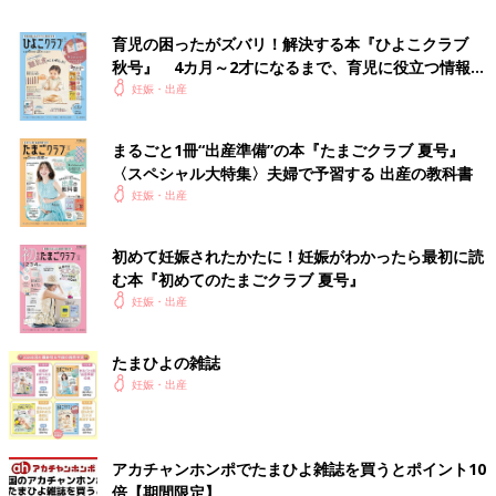
うに、「バスタオルの準備」や」「陣痛タクシーの登録」なども
検討してみては？
育児の困ったがズバリ！解決する本『ひよこクラブ
秋号』 4カ月～2才になるまで、育児に役立つ情報が
●記事の内容は記事執筆当時の情報であり、現在と異なる場合が
いっぱい！
妊娠・出産
あります。
まるごと1冊“出産準備”の本『たまごクラブ 夏号』
『後期のたまごクラブ』2023年春号には、高橋ユウさんが表紙
〈スペシャル大特集〉夫婦で予習する 出産の教科書
に登場。プライベートの生活もわかる「カバーインタビュー」が
妊娠・出産
あります。
高橋ユウさん（たかはしゆう）さん
初めて妊娠されたかたに！妊娠がわかったら最初に読
む本『初めてのたまごクラブ 夏号』
PROFILE
妊娠・出産
1991年生まれ、滋賀県出身。ファッション誌のモデルとして活
躍し、ドラマや映画、バラエティー番組にも出演。2018年に格
たまひよの雑誌
闘家の卜部弘嵩さんと結婚し、2020年に第1子の男の子を出産。
妊娠・出産
アカチャンホンポでたまひよ雑誌を買うとポイント10
倍【期間限定】