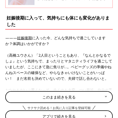
の苦労などを教えてもらいました。
妊娠後期に入って、気持ちにも体にも変化がありま
した
———
妊娠後期
に入った今、どんな気持ちで過ごしています
か？体調はいかがですか？
（高橋ユウさん）「2人目ということもあり、『なんとかなるで
しょ』という気持ちで、まったりとマタニティライフを過ごして
いましたが、ここにきて急に焦りが…。ベビーグッズの準備やね
んねスペースの確保など、やらなきゃいけないことがいっぱ
い！ まだ名前も決めていないので、夫婦で話し合わないと。
おなかもだいぶ重くなって、歩くのも大変。つい最近、自分の手
でちょっとおなかを持ち上げながら歩くとラクということに気が
このまま続きを見る
つきました（笑）。そろそろ胎動が落ち着くころかな…と思いき
や、まだまだ動きまわっています。そのぶん、私はギュウギュウ
サクサク読める！お気に入り記事を登録可能
押されて、圧迫感がすごい。胃腸が押されて気持ち悪くなった
アプリで続きを見る