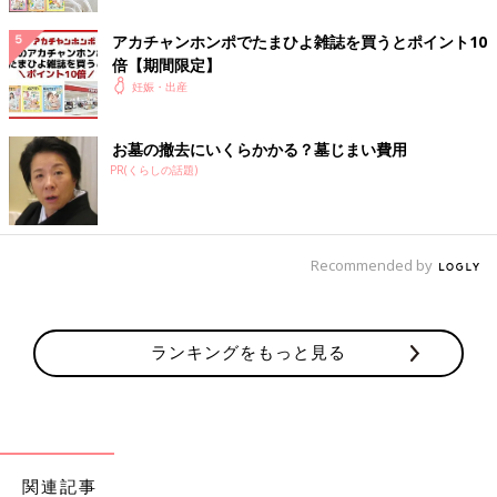
て。私の負担が減るように、夫が息子の面倒をよく見てくれるん
ですが、息子もパパのことが大好きで、パパの顔を見ると自然と
アカチャンホンポでたまひよ雑誌を買うとポイント10
ニコ〜ッと笑顔になるんです。2人で仲良くじゃれ合っているこ
倍【期間限定】
とが増えて、その姿に癒やされています。私の入院中、2人は全
妊娠・出産
然平気で、私だけ寂しくて泣いちゃったらどうしよう（笑）。
『ママと赤ちゃんにも、ちゃんと会いに来て』と言っておかない
お墓の撤去にいくらかかる？墓じまい費用
とですね」
PR(くらしの話題)
撮影／藤原 宏（Pygmy Company） スタイリング／柴田一宏
（DRAGON FRUIT） ヘアメイク／山口理沙（＋nine） 取材・
文／渡辺有紀子、たまごクラブ編集部
Recommended by
第2子妊娠中の高橋ユウ「お産入院のと
きに上の子と離れるのが心配…でも、夫
ランキングをもっと見る
は今から張りきっている様子！」
現在第2子を妊娠中の高橋ユウさんに、妊娠7カ
月のときにインタビュー。第1子のときの妊娠
生活と違ったことや、出産に向けて心配なこと
とは…？
いつお産が始まってもいいように、着々と準備を進めている様子
が伝わってきました。もうすぐ出産の妊婦さんは、高橋さんのよ
関連記事