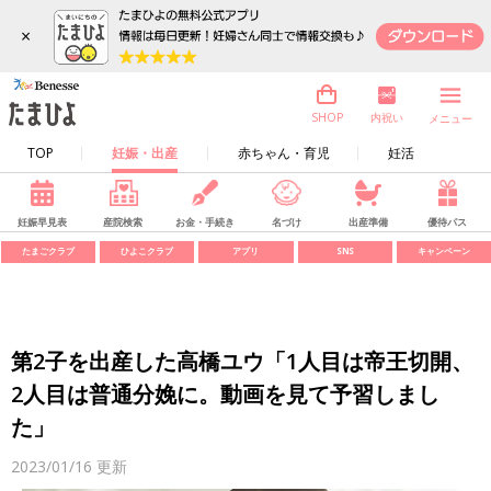
×
内祝い
SHOP
メニュー
TOP
妊娠・出産
赤ちゃん・育児
妊活
妊娠早見表
産院検索
お金・手続き
名づけ
出産準備
優待パス
たまごクラブ
ひよこクラブ
アプリ
SNS
キャンペーン
第2子を出産した高橋ユウ「1人目は帝王切開、
2人目は普通分娩に。動画を見て予習しまし
た」
2023/01/16
更新