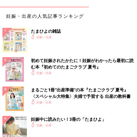
にしています」
妊娠・出産の人気記事ランキング
初めての陣痛に備えて、お産の予習もしています
たまひよの雑誌
———いよいよお産も近づいてきましたね。お産にむけてのお
妊娠・出産
気持ちはいかがですか？
（高橋さん）「1人目は
帝王切開
での出産でしたが、今回は経膣
初めて妊娠されたかたに！妊娠がわかったら最初に読
分娩を希望しているので、初めての陣痛に今からドキドキ。
む本『初めてのたまごクラブ 夏号』
YouTubeでいろいろな人のお産の動画を見て予習をしているとこ
妊娠・出産
ろです。『陣痛やいきみ逃し対策にテニスボールを持って行こう
かな』とか、『この腰のさすり方は夫にも覚えてもらおう』と
か、参考になることばかり！
まるごと1冊“出産準備”の本『たまごクラブ 夏号』
〈スペシャル大特集〉夫婦で予習する 出産の教科書
そろそろいつお産が始まってもおかしくない時期に入るので、突
妊娠・出産
然の破水に備えて、外出時はバスタオルを持ち歩こうと思ってい
ます。夫がいないときにお産が始まっても大丈夫なように、
陣痛
妊娠中に読みたい！3冊の「たまひよ」
タクシーの登録も検討中。
妊娠・出産
お産入院中に息子と離れるのが心配ですが、最近は、夫と息子
の関係がどんどん深まっている感じがして、それがまたうれしく