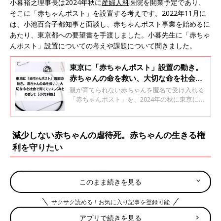
小暮裕之理事長は2024年秋に
産婦人科
医院を開業予定であり、
そこに「赤ちゃんポスト」を設置する考えです。2022年11月に
は、小池百合子都知事と面談し、赤ちゃんポスト事業を始めるに
あたり、東京都への要望書を手渡しました。小暮先生に「赤ちゃ
んポスト」設置についての考えや課題について聞きました。
東京に「赤ちゃんポスト」設置の動き。
赤ちゃんの命を救い、大切な命を社会で
育てていくしくみをめざして【小児科
親が育てられない赤ちゃんを匿名で受け入れる
医】
「赤ちゃんポスト」を、2024年の秋に東京に設
置する計画を表明したのが、医療法人社団「モ
ルゲンロート」の小暮裕之理事長。2022年11月
には小池百合子都知事と面談し、赤ちゃんポス
減少しない赤ちゃんの虐待死。赤ちゃんの生きる権
ト事業の検討を始めるよう求める要望書を手渡
利を守りたい
しました。どんな施設を計画しているのか、今
後の課題について考えることなどを、小暮さん
に聞きました。
――「赤ちゃんポスト」を設置しようと考えた理由を教えてくだ
このまま続きを見る
さい。
サクサク読める！お気に入り記事を登録可能
小暮先生（以下敬称略） 私は10年ほど小児科医として現場で子
どもたちの命と向き合ってきました。NICUに勤務していたとき
アプリで続きを見る