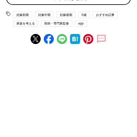
には、手のひらほどの500〜600gという小ささで生まれた赤ちゃ
んたちや、重い持病を持って生まれた赤ちゃんたちに出会いまし
妊娠初期
妊娠中期
妊娠後期
0歳
おすすめ記事
た。そこで学んだのは、彼らの生命力です。NICUでは残念なが
らなくなってしまう赤ちゃんもいますが、どの赤ちゃんも必死に
家族を考える
医師・専門家監修
app
生きて、生きることをあきらめる赤ちゃんはいません。
小児科病棟に勤務していたときには、虐待を受けて、極度の栄養
失調や脱水などでガリガリにやせ、“骨と皮”のような状態で救急
に運ばれてくる子どものケアにも携わりました。彼らの治療に携
わる中でも、子どもの生きたい気持ちの強さを感じました。
しかし、乳児の置き去りや虐待死、虐待を受ける子どもの数は、
年々増加の一途をたどっています。とくに、生後0日で虐待死し
てしまう赤ちゃんは、毎月3人とも言われています（※）。15年
前に、熊本の慈恵病院で「こうのとりのゆりかご」と呼ばれる保
護施設ができ、これまでに約160人の赤ちゃんの命が救われてき
ました。小児科医として、虐待や置き去りによって亡くなってし
まう赤ちゃんの命を、毎月1人でも2人でも助けたい。同時に母親
も殺人犯にならなくてすむように「赤ちゃんポスト」が必要だと
考えています。