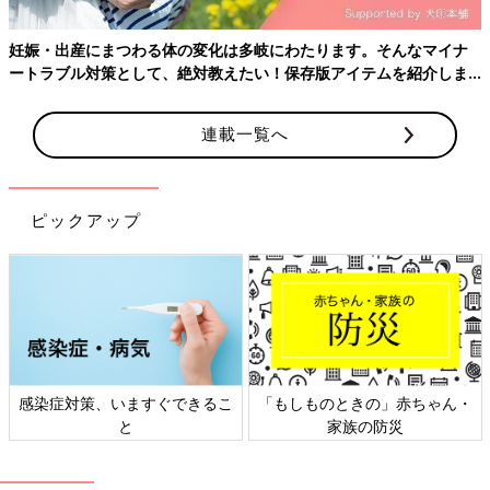
「たまひよ 家族を考える」では、すべての赤ちゃんや家族にと
って、よりよい社会・環境となることを目指してさまざまな課題
妊娠・出産にまつわる体の変化は多岐にわたります。そんなマイナ
を取材し、発信していきます。
ートラブル対策として、絶対教えたい！保存版アイテムを紹介しま
す。
（※）厚生労働省「子ども虐待による死亡事例等の検証結果等に
連載一覧へ
ついて(第18次報告)」
「東京赤ちゃんポスト」のネーミング募集はこちら
ピックアップ
小暮裕之先生（こぐれひろゆき）
感染症対策、いますぐできるこ
「もしものときの」赤ちゃん・
と
家族の防災