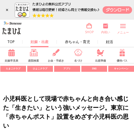
×
内祝い
SHOP
メニュー
TOP
妊娠・出産
赤ちゃん・育児
妊活
妊娠早見表
産院検索
お金・手続き
名づけ
出産準備
優待パス
たまごクラブ
ひよこクラブ
アプリ
SNS
キャンペーン
小児科医として現場で赤ちゃんと向き合い感じ
た「生きたい」という強いメッセージ。東京に
「赤ちゃんポスト」設置をめざす小児科医の思
い