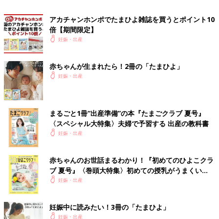
段階まで社会が進んでいないので、赤ちゃんの命を1人でも多く
守るためにも「赤ちゃんポスト」は必要だと考えています。
アカチャンホンポでたまひよ雑誌を買うとポイント10
倍【期間限定】
「安易な育児放棄につながる」という批判もありますが、養子縁
妊娠・出産
組によって育てたい人と育てられない人をマッチングすれば、助
かる命がある、そのことに大きな意味があると考えます。子ども
ができないけれどほしい場合に、近年は不妊治療を受ける人が増
赤ちゃんが生まれたら！2冊の「たまひよ」
えています。同時に特別養子縁組の選択肢ももっと一般的になれ
妊娠・出産
ばいいと思います。そのためには、東京に「赤ちゃんポスト」が
設置される前後からの官民連携での取り組みが必要だと考えてい
ます。
まるごと1冊“出産準備”の本『たまごクラブ 夏号』
〈スペシャル大特集〉夫婦で予習する 出産の教科書
「赤ちゃんの命が助かる場所」の思いを込めて
妊娠・出産
――現在は、2024年秋の開設に向けて、どのようなことをして
赤ちゃんのお世話まるわかり！『初めてのひよこクラ
いるのでしょうか？
ブ 夏号』〈巻頭大特集〉初めての授乳がうまくい
く！ おっぱい・ミルクの基本と夏のトラブル 解決テ
妊娠・出産
小暮 「こうのとりのゆりかご」は熊本県の慈恵病院の名称なの
ク
で、私たちはそこから多く学ばせていただきつつ、東京という地
妊娠中に読みたい！3冊の「たまひよ」
域に合った取組・施設を作り上げていきたいと考えています。私
妊娠・出産