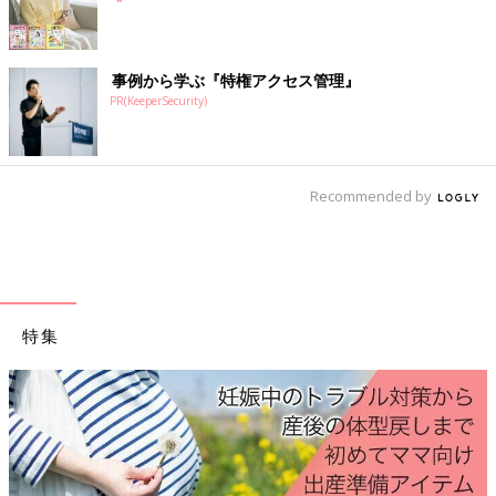
たちが設置を予定している「赤ちゃんポスト」の名称を2023年3
月31日までホームページで募集しています。子どもの生命を守
り、お母さんを守るための前向きな施設にするために、“赤ちゃ
事例から学ぶ『特権アクセス管理』
んの命が助かる場所”とイメージがわくような名前になればと思
PR(KeeperSecurity)
っています。
お話・監修／小暮裕之先生 取材・文／早川奈緒子、たまひよ
ONLINE編集部
Recommended by
「弟の障害は自分が原因じゃないかと思
い、苦しかった･･･」。きょうだい児の
経験から小児科医に。悩みを抱える子ど
病気や障害がある子のきょうだいは、親と過ご
もたちに「1人じゃないよ」と伝えたい
す時間が少ないことを我慢したり、将来への不
安を抱いたりと、幼いころから苦しみを抱えて
【専門家】
特集
いることが少なくないのだそうです。そのよう
なきょうだい児は「悩みやストレスを訴えるこ
複雑な家庭環境や、経済的困窮があるなか、予期せぬ妊娠をして
とが難しく社会からも気づかれにくい」と、自
しまった場合に、相談したり支援を受けられることを知らない人
身もきょうだい児として育った経験を持つ小児
も多いのだとか。「『赤ちゃんポスト』は小さな命を守り、虐待
科医の湯浅正太先生は言います。きょうだい児
によって母親を犯罪者にしないためにも必要な取り組み」と小暮
の支援活動も行う湯浅先生に、きょうだい児の
悩みや支援の課題について話を聞きました。
先生は話します。