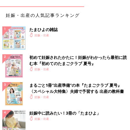
重要なのは、養子縁組制度を広く認知してもらうこ
妊娠・出産の人気記事ランキング
と
たまひよの雑誌
――「安易な育児放棄につながる」、「子どもの出自を知る権利
妊娠・出産
が守られていない」、といった批判についてはどう考えますか。
小暮 これまで、子どもの虐待死の対策として2018年ころから
「妊娠期から支援を必要とする養育者への支援の強化」が行われ
初めて妊娠されたかたに！妊娠がわかったら最初に読
てきました。予期しない妊娠などの困りごとがある妊婦さんが相
む本『初めてのたまごクラブ 夏号』
談できる機関や、特定妊婦（出産後の養育について出産前におい
妊娠・出産
て支援を行うことが、とくに必要と認められる妊婦）の支援が行
われてきましたが、赤ちゃんがトイレに置き去りにされたり、ゴ
まるごと1冊“出産準備”の本『たまごクラブ 夏号』
ミ箱に遺棄されてしまう、といった虐待死は減っていません。虐
〈スペシャル大特集〉夫婦で予習する 出産の教科書
待死の数が減っていないのであれば、養育者の支援以外の対策を
妊娠・出産
考える必要があると思います。
妊娠中に読みたい！3冊の「たまひよ」
「出自を知る権利」とは、親が匿名で赤ちゃんを預けられるシス
妊娠・出産
テムのため、親の名前がわからないということですが･･･そもそ
も生きられなければ出自を知る権利もないだろう、と思うんで