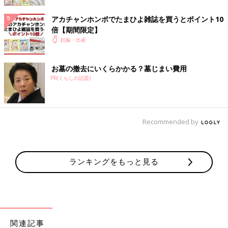
す。僕は小児科医です。小児科医は子どもの気持ちの代弁者でも
あります。なので、赤ちゃんの命を最優先に考えます。小児科医
アカチャンホンポでたまひよ雑誌を買うとポイント10
として多くの子どもに接してきた経験から、まだ言葉を話さず泣
倍【期間限定】
くだけの赤ちゃんですが、言わんとしていることをなんとなく感
妊娠・出産
じ取るときがあります。それは「生きたい」というメッセージ。
彼らの代弁者として、赤ちゃんたちが生きる権利をいちばん大切
お墓の撤去にいくらかかる？墓じまい費用
にしたいと考えています。
PR(くらしの話題)
――「赤ちゃんポスト」で守られた赤ちゃんの命は、どのように
育てられるのでしょうか。
Recommended by
小暮 乳児院で保護されたり、児童養護施設で育てられたり、特
別養子縁組制度や里親制度によって家庭に迎え入れられたりしま
す。私は赤ちゃんの虐待死を予防するために最も重要なのは、育
ランキングをもっと見る
ての親へつなげる特別養子縁組制度や里親制度を妊婦さんに認知
してもらうことだと考えています。予期せず妊娠し、出産しても
育てられない場合に悩むわけですから･･･。養子縁組制度が一般
的になり、育ての親がなんとか見つかるしくみがもっと出来上が
って支援がつながる社会に早くなってほしいと思います。それが
あれば、「赤ちゃんポスト」に預けなくて済みます。現在はその
関連記事