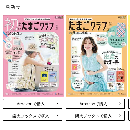
最新号
PROFILE
医療法人社団「モルゲンロート」理事長。1978年、埼玉県春日
部市生まれ。2003年に独協医科大学を卒業、千葉の総合病院や
東京都内の国立病院で小児科医として勤務。10年に江東区内に小
児科や内科などを有するクリニックを開業し、現在は都内の湾岸
エリアにて５院、ベトナム・ハノイにて1院の合計6院を運営す
る。
●記事の内容は記事執筆当時の情報であり、現在と異なる場合が
あります。
Amazonで購入
Amazonで購入
楽天ブックスで購入
楽天ブックスで購入