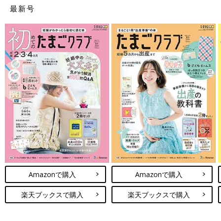
最新号
妊娠日数・生後日数に合わせて専門家のアドバイスを毎日お届
け。同じ出産月のママ同士で情報交換したり、励ましあったりで
きる「ルーム」や、写真だけでは伝わらない”できごと”を簡単に
記録できる「成長きろく」も大人気！
ダウンロード（無料）
Amazonで購入
Amazonで購入
「陣痛バッグ・入院バッグ・退院バッ
楽天ブックスで購入
楽天ブックスで購入
グ」お産入院バッグのつくり方のポイン
ト解説
妊娠後期になったら、お産入院の準備を意識し