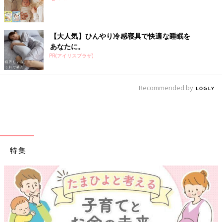
絡してくれました。夫が到着するも、私の叫ぶ姿を見て夫は血の
気が引いてフラフラに。助産師さんに『夫さん一回外出よう！倒
れても構ってる余裕ないから！』と、言われる始末……。
【大人気】ひんやり冷感寝具で快適な睡眠を
それを見た私は逆に冷静に。イメトレ通りに呼吸法でいきむこと
あなたに。
ができ、再び夫を呼び戻して無事
立ち会い出産
できました。しば
PR(アイリスプラザ)
らくナースステーションで『倒れかける夫と、逆に冷静になって
出産に臨んだ嫁』と、話題になっていたそうです」（ぐれこっ
こ）
Recommended by
「今の夫は再婚で、3人目の子が夫との初めての子どもでした。
夫の希望で長女と一緒に立ち会ってもらったのですが、赤ちゃん
が出てくるところで夫が倒れそうになり、出産よりそっちが気に
なって集中出来ませんでした(笑) 生まれた時には夫は大泣き。
とても嬉しかったです」（ゆいたちょママ）
特集
「夫は立ち会い出産を希望するも、採血で倒れてしまうような
人。案の定、分娩室に入って５分で気分が悪くなり椅子を用意し
てもらい、私のイタイー！！と叫ぶ声に耐えられずドアの外へ。
生まれる瞬間は戻ってきましたが、怖くて見られなかったそうで
す。でも処置後しばらく３人で撮影大会。『動いてる！』と、喜
んでいる姿が微笑ましかったです」（jurimom）