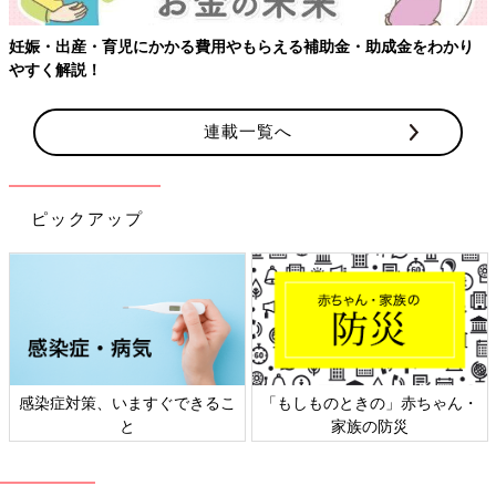
妊娠・出産・育児にかかる費用やもらえる補助金・助成金をわかり
「生まれた直後、立ち会っていた夫に涙目で『無事産まれた
やすく解説！
ね！』と、言おうと横を見たら、私より先に大号泣。私の涙は引
っ込んで大爆笑でした(笑)」（ゆらママ）
連載一覧へ
笑いあり、必死感あり、ハプニングあり、そして涙ありの出産エ
ピソードに感無量です。
文／和兎 尊美
ピックアップ
※文中のコメントは「たまひよ」アプリユーザーから集めた体験
談を再編集したものです。
※記事の内容は記事執筆当時の情報であり、現在と異なる場合が
あります。
妊娠・出産にオススメのアプリ
感染症対策、いますぐできるこ
「もしものときの」赤ちゃん・
アプリ「まいにちのたまひよ」
と
家族の防災