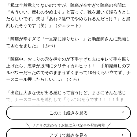
「私は全然覚えてないのですが、
陣痛
が辛すぎて陣痛の合間に
『もういい。産むのやめます』と言って、靴を履いて帰ろうとし
たらしいです。夫は『あれ？途中でやめられるんだっけ？』と混
乱したそうです（笑）」（ジェラート）
「陣痛が辛すぎて『一旦家に帰りたい！』と助産師さんに懇願し
て困らせました」（ぷぺ）
「陣痛中、おしりの穴を押すのが下手すぎた夫にキレて手を振り
上げたら、裏拳が股間にクリティカルヒット！ 手加減無しのフ
ルパワーだったのでそのままうずくまって10分くらい立てず、ナ
ースコール押したらしい……」（くろ）
「出産は大きな便が出る感じって言うけど、まさにそんな感じ
で、ナースコールを連打して『う○こ出そうです！！！！出ま
す！！』と、大声で叫んでいました」（はなこ）
このまま続きを見る
「もう産まれるー！っていきんだら、娘ではなくオナラが出て笑
サクサク読める！お気に入り記事を登録可能
った」（わらび）
アプリで続きを見る