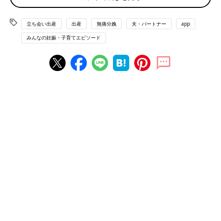
「促進剤を使ってもまったくお産が進まず、
帝王切開
となりまし
た。不安でたまらなかったけど、おなかから出てきた瞬間に先生
立ち会い出産
出産
無痛分娩
夫・パートナー
app
から『指しゃぶってるねー！出てくる気なかったね、この子』
と、言われて緊張や不安が吹き飛んで笑ってしまいました」（み
みんなの妊娠・子育てエピソード
っこ）
「
無痛分娩
でしたが、子宮口が4㎝になるまでは麻酔が打たれず
夫の立ち会いも出来ませんでした。陣痛の痛みに耐えている間、
夫に『痛い、早く病院に来て』と、泣きながら連絡。しかし夫が
向かっている間に子宮口が4㎝になったので麻酔がはいり、夫が
到着する頃にはいびきをかいて寝てました」（やぶき）
「無痛分娩希望でしたが陣痛が弱くなり、陣痛促進剤を大量に投
与されて無痛の意味はなし。立ち会いの夫が場をなごませようと
私にじゃれてきたのですが、イラ立っていた私は『余計な事すん
な！』と、叫んだら、正面にいた先生は自分が言われたと勘違
い。気まずい雰囲気になりました」
「赤ちゃんが出た後なかなか胎盤が出てこず、助産師さんから先
生に交代。先生はまだ股から出ているへその緒を持って『見て！