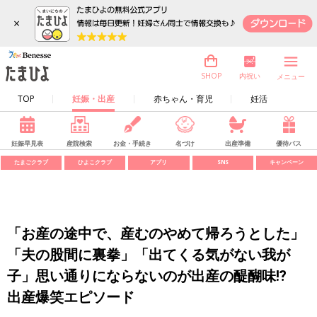
×
内祝い
SHOP
メニュー
TOP
妊娠・出産
赤ちゃん・育児
妊活
妊娠早見表
産院検索
お金・手続き
名づけ
出産準備
優待パス
たまごクラブ
ひよこクラブ
アプリ
SNS
キャンペーン
「お産の途中で、産むのやめて帰ろうとした」
「夫の股間に裏拳」「出てくる気がない我が
子」思い通りにならないのが出産の醍醐味⁉
出産爆笑エピソード