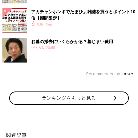
でもわかる。うんちがコロコロ(笑）赤ちゃんではなく便が出
る。先生や助産師さんは慣れているようで、ささっと産褥シート
アカチャンホンポでたまひよ雑誌を買うとポイント10
を新しいのに替えてくれました」（いちご）
倍【期間限定】
妊娠・出産
「やっと生まれたと安心したのもつかの間、胎盤が出てこず胎盤
用手剥離を行うことに。下から手を入れられ、出産よりも激痛で
お墓の撤去にいくらかかる？墓じまい費用
『休憩、休憩してーー!!』と、叫んだけれど手は止まらず。
PR(くらしの話題)
やっと終わった時には1.5Ｌの出血。輸液の点滴をしながら分娩
台から降り、先生から『休憩しなくてごめんね』と声をかけられ
『いや...先生も...お疲れ様でした...』と、お互い労ってから意識遠
のきました」（じる）
Recommended by
「一歩動くだけで痛みが襲うなか必死にタクシーに乗り込み、
産
院
にたどり着いて安堵の涙を流すも、まだ赤ちゃんが下りていな
いと別室で待機となり、痛みで我を忘れて叫び続けました。最後
ランキングをもっと見る
は泣きながら『もう産ませてください』と、懇願。促進剤を使っ
て15時間かかってようやく息子を出産。が、胎盤が出てこず胎盤
用手剥離に。疲労困憊の身体に激痛はかなりこたえて、息子とあ
らためて会えたのは翌日の午後でした。
無駄にいきみすぎたので痔も悪化。先生の『ここまでひどいのは
関連記事
初めて。こりゃひどい（笑）』と、軽く笑ってくれたのが逆に救