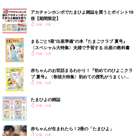
いでした」
アカチャンホンポでたまひよ雑誌を買うとポイント10
倍【期間限定】
「立ち会いを希望せずに出産しました。後日、母子手帳の出産に
妊娠・出産
関するページを見ると『初めての出産、1人でよく頑張りまし
た！』と、担当の先生からのコメントが。褒めてもらえたような
気持ちになり、なんだか嬉しくなりました」（はるはるもいも
まるごと1冊“出産準備”の本『たまごクラブ 夏号』
い）
〈スペシャル大特集〉夫婦で予習する 出産の教科書
妊娠・出産
父よ、しっかりしてくれエピソード編（感動もある
よ）
赤ちゃんのお世話まるわかり！『初めてのひよこクラ
ブ 夏号』〈巻頭大特集〉初めての授乳がうまくい
く！ おっぱい・ミルクの基本と夏のトラブル 解決テ
妊娠・出産
「里帰り出産でした。いよいよ陣痛らしきものがきたと思い、夫
ク
に『おなかが痛いから病院に行ってくる』と連絡。予定日も近か
ったのに夫は普通の腹痛と思っていたらしく、産まれた報告にと
たまひよの雑誌
っっっても驚いたそうです……。おいおい」（ぐーふぃー）
妊娠・出産
「微弱陣痛で促進剤投与での初出産。丸一日以上経っても生まれ
る気配はなく、助産師さんが『体力落ちてるしメンタルもきてる
赤ちゃんが生まれたら！2冊の「たまひよ」
から、ちょっと早いけど立ち会い予定の夫さん呼ぼう！』と、連
妊娠・出産