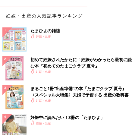
こんなに長い！』と、嬉しそうな顔で脚の間から私に見せてくれ
ました。普通の長さを知らないので『そうなんですね』としか言
えませんでした。早く脚を閉じたかったです」（おゆか）
妊娠・出産の人気記事ランキング
「新幹線の距離の
里帰り出産
でしたが、夫が立ち会いを希望。初
たまひよの雑誌
産だったので前駆陣痛の時点で連絡をしました。ところが病院に
妊娠・出産
ついたら子宮口が全開。分娩台に上がって7分後、夫に電話して
40分後には元気な赤ちゃんが誕生。夫はそのとき新幹線のホーム
にいたそうです (笑)」
初めて妊娠されたかたに！妊娠がわかったら最初に読
む本『初めてのたまごクラブ 夏号』
さすがプロ。先生＆助産師さんありがとうエピソー
妊娠・出産
ド
まるごと1冊“出産準備”の本『たまごクラブ 夏号』
「帝王切開の手術がこわすぎて、目が合った助産師さんに『終わ
〈スペシャル大特集〉夫婦で予習する 出産の教科書
るまで目を合わせてください』と、お願いしました。くりくり目
妊娠・出産
を開けて合わせてくれていたのに、さっと避けたんです。一瞬不
安になるも視界には赤ちゃんが。カッコよかった……」（ハシヤ
妊娠中に読みたい！3冊の「たまひよ」
スメ）
妊娠・出産
「子宮口全開で、さぁ！いきむぞ！と、いきんだらアレ？ 自分