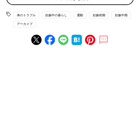
【生活チェック】
■ 1日座っていることが多い
体のトラブル
妊娠中の暮らし
運動
妊娠初期
妊娠中期
■ まだ仕事をしているので毎日疲れている
アーカイブ
■ 妊娠中、運動をしていない
■ 階段を避けてエレベーターやエスカレーターにのってしまう
■ 寝る前にガブガブ飲み物を飲んでしまう
■ 食事の時間が不規則
■ 食事で塩分がどれくらい入っているか、見る習慣はない
■ サラダを食べるときドレッシングをかけ過ぎて皿にたくさん
残ってしまう
■ ラーメンの汁はたくさん飲んでしまう
■ ふろには入らずシャワーで済ませることが多い
チェックが多ければ多いほどNG。生活改善を！
症状チェックに当てはまるものが複数ある人は、かなりむくんで
いそうです。
一方、症状チェック欄に当てはまるものがなくても、生活チェッ
クに当てはまるものが多い人は、むくみ予備軍なので注意して。