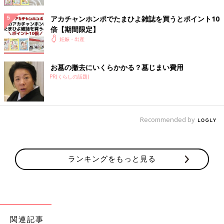
ます。
塩分摂取量の目安は、1日7g未満。
アカチャンホンポでたまひよ雑誌を買うとポイント10
塩分に敏感になって生活してみましょう。
倍【期間限定】
妊娠・出産
しょうゆをやめてポン酢にする
お墓の撤去にいくらかかる？墓じまい費用
しょうゆをポン酢に切り替えるだけで、塩分濃度は半分に。
PR(くらしの話題)
しょうゆやポン酢を、だし汁で割って使うのもOK。
ただし、市販のだしには塩分が入っていることが多いので、原料
をよくチェックして。
Recommended by
塩分の表示をチェックする習慣を
塩分は、実はチョコレートやカロリーゼロの炭酸飲料にも含まれ
ランキングをもっと見る
ているんです。
パッケージの裏にある栄養成分表示で、塩分量をチェックする習
慣を身につけて。
カリウムを含む食品をとる
関連記事