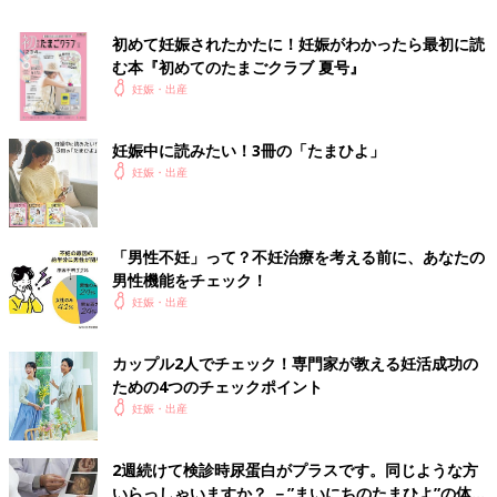
カリウムには、体内の塩分を尿として排出させる働きがありま
初めて妊娠されたかたに！妊娠がわかったら最初に読
す。
む本『初めてのたまごクラブ 夏号』
カリウムを多く含む食品【ほうれん草、かぼちゃ、きゅうり、ト
妊娠・出産
マト、バナナ、キウイフルーツ】などを、食事に取り入れましょ
う。
妊娠中に読みたい！3冊の「たまひよ」
むくみ解消のポイント②ちょっとした運動で改善し
妊娠・出産
よう！
「男性不妊」って？不妊治療を考える前に、あなたの
運動不足もむくみの原因となります。適度な運動で、血液の循環
男性機能をチェック！
をよくしましょう。
妊娠・出産
筋肉の動きを意識しながらやってみて。
ゆっくり屈伸をして下半身の血行を促します
カップル2人でチェック！専門家が教える妊活成功の
ための4つのチェックポイント
妊娠・出産
ふくらはぎと太ももの筋肉がポンプのような働きをして、下半身
で停滞した血液が心臓に戻るのを促します。
ふくらはぎと太ももの筋肉を意識しながら、スクワットの要領で
2週続けて検診時尿蛋白がプラスです。同じような方
ゆっくり屈伸をしましょう。
いらっしゃいますか？ －”まいにちのたまひよ”の体験