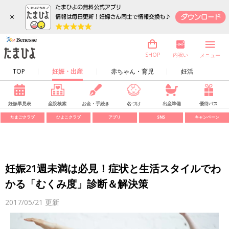
×
内祝い
SHOP
メニュー
TOP
妊娠・出産
赤ちゃん・育児
妊活
妊娠早見表
産院検索
お金・手続き
名づけ
出産準備
優待パス
たまごクラブ
ひよこクラブ
アプリ
SNS
キャンペーン
妊娠21週未満は必見！症状と生活スタイルでわ
かる「むくみ度」診断＆解決策
2017/05/21
更新