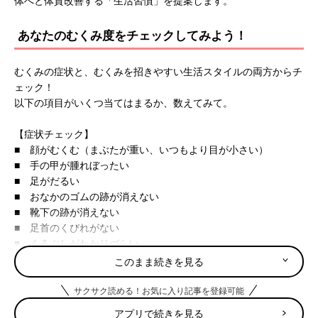
体へと体質改善する「生活習慣」を提案します。
あなたのむくみ度をチェックしてみよう！
むくみの症状と、むくみを招きやすい生活スタイルの両方からチ
ェック！
以下の項目がいくつ当てはまるか、数えてみて。
【症状チェック】
■ 顔がむくむ（まぶたが重い、いつもより目が小さい）
■ 手の甲が腫れぼったい
■ 足がだるい
■ おなかのゴムの跡が消えない
■ 靴下の跡が消えない
■ 足首のくびれがない
■ くるぶしがわかりづらい
■ 足の甲がパンパンで靴が履けない
このまま続きを見る
■ 土踏まずが消えた
■ 指輪が抜きづらい
サクサク読める！お気に入り記事を登録可能
■ 手がパンパンで関節が動かしづらい
アプリで続きを見る