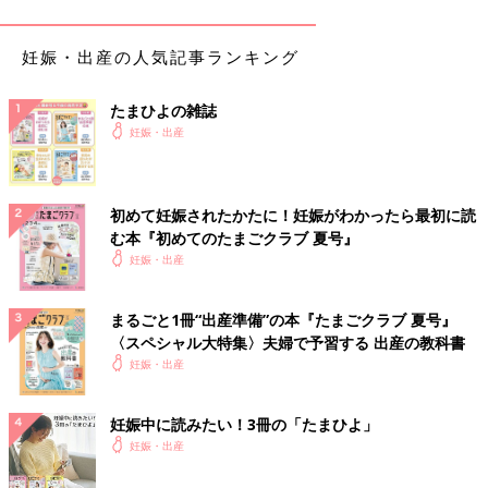
むくみは、病気に直結するわけではありませんが、むくみやすい
生活スタイルは、妊娠トラブルを招きやすいのも事実。
血液循環が悪くなる行動、塩分をとり過ぎてしまう食生活を見直
妊娠・出産の人気記事ランキング
して改善していきましょう！
たまひよの雑誌
妊娠21週未満の人はとくに注意が必要！
妊娠・出産
次のような症状はありませんか？
・急激にむくんできた
初めて妊娠されたかたに！妊娠がわかったら最初に読
・妊娠21週未満なのにむくんでいる
む本『初めてのたまごクラブ 夏号』
妊娠・出産
急激なむくみ症状や、
妊娠中期
前半（妊娠21週未満）までのむく
みは、なんらかの病気のサインかもしれません。
まるごと1冊“出産準備”の本『たまごクラブ 夏号』
症状チェックに当てはまる項目が急に増えた人、もともとむくみ
〈スペシャル大特集〉夫婦で予習する 出産の教科書
やすい体質でもないのに、妊娠21週未満でむくんでいる人は、要
妊娠・出産
注意です。
むくみ解消のポイント①塩分コントロール！
妊娠中に読みたい！3冊の「たまひよ」
妊娠・出産
むくみは、塩分のとりすぎからきていることが多いといわれてい