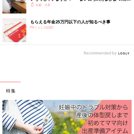
転倒しないように、壁に片手をついた状態で行うと安心。
談
妊娠・出産
伸びをして上半身の筋肉をほぐして
もらえる年金25万円以下の人が知るべき事
PR(くらしの話題)
首から肩、腕にかけて緊張した筋肉をほぐしてあげましょう。
手を上げてグーッと伸びをしてみて。
肩から上に引き上げる気持ちで、腕の開きや肩甲骨の動きを意識
して行います。
Recommended by
これで上半身の血行がぐんとUP！
自分のむくみ度がわかりましたか？
自覚症状がなくても、むくみやすい妊娠中、むくまない生活を心
がけてみてくださいね。（文・たまごクラブ編集部）
特集
監修／東京フェリシアレディースクリニック 小林 肇院長
※この記事は「たまひよONLINE」で過去に公開されたもので
す。