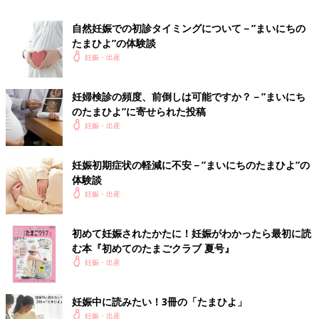
自然妊娠での初診タイミングについて－”まいにちの
たまひよ”の体験談
妊娠・出産
妊婦検診の頻度、前倒しは可能ですか？－”まいにち
胎嚢はいつ確認できるもの？
のたまひよ”に寄せられた投稿
妊娠・出産
産婦人科で初診を受け、胎嚢が確認できるとひとまずホッと安心
できることでしょう。胎嚢は5週目あたりからエコーで確認でき
妊娠初期症状の軽減に不安－”まいにちのたまひよ”の
ると言われていますが、確認できず、「また1～2週間後に来てく
体験談
ださい」と言われるケースも多く見受けられます。なかには、8
妊娠・出産
週にしてようやく確認できたという人も。時期には個人差がある
ので、たとえ5週の時期で胎嚢が確認できなくても、焦らずゆっ
くりと経過を見守る姿勢が大切です。
初めて妊娠されたかたに！妊娠がわかったら最初に読
む本『初めてのたまごクラブ 夏号』
【5週目では見えませんでした】
妊娠・出産
5週に産婦人科の初診で、胎のうがほぼ見えず「うーん、たぶん
これだと思うけど…」と先生に言われました。私も目をこらしま
したが全然わかりませんでした。
妊娠中に読みたい！3冊の「たまひよ」
妊娠・出産