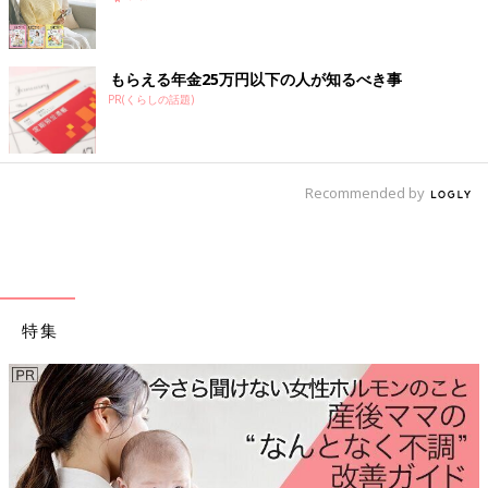
【5週5日で確認しました】
生理予定日のちょうど1週間後に受診したところ、胎嚢が確認で
きず落ち込みました。しかし、その5日後に再受診して無事に胎
嚢を確認！その1週間後には心拍も確認できました。
もらえる年金25万円以下の人が知るべき事
PR(くらしの話題)
両親へ妊娠報告をするタイミング
アンケート結果
Recommended by
Ｑ．自分の親へ報告したタイミングは？（単一回答）
妊娠２ヵ月 55％
妊娠３ヵ月 22.8%
特集
妊娠４ヵ月 6.5％
安定期以降 6.8％
妊娠中や産後に増える、「便秘」や「痔」といったおしりの悩
報告していない 2％
まずは、知ることからスタート！
その他 6.3％
※2022年2月実施。妊娠中~2歳までのお子さんをお持ちのママ
（n=2,662）