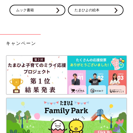
ちをされていたので、安定期まで報告を待ちきれず…。どちらの
両親も大喜びでした！
ムック書籍
たまひよの絵本
【悲しい思いをさせたくなかったので、安定期まで待ちました】
不妊歴10年での妊娠で
高齢出産
でもあり、何かあった時に悲しい
思いをさせたくないので安定期がすぎるまで待ちました。両親と
も義両親ともよく会うので、バレないように慎重に過ごしまし
キャンペーン
た。
【不安を減らすため２ヵ月で報告】
高齢ということもあり安定期に入ってから伝えるつもりでした
が、不安が大きくひとりで抱え込んでしまったため、夫に言われ
て２ヵ月の時に両家に伝えることにしました。
検査薬の陽性反応、エコーでの心拍確認や両親への報告。妊娠5
週目は、おなかに新しい命が宿っていることを強く実感する時期
ですね。つわりの症状も徐々にあらわれてくるころなので、しっ
かりと体の声に耳を傾け、無理をせず穏やかにすごせるといいで
すね。
報告したときの両親の反応は？