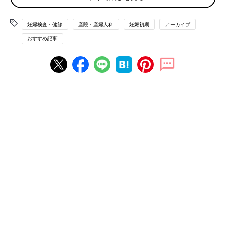
いようです。
６週目以降で初診の方の中には不妊治療が実を結んでの妊娠とい
う方が多くいらっしゃいました。不妊治療専門クリニックで妊娠
妊婦検査・健診
産院・産婦人科
妊娠初期
アーカイブ
と心拍を確認後に産科へ転院するため、産科での初診は遅めにな
おすすめ記事
るようです。
アンケート結果
Ｑ．産婦人科をはじめて受診したのは何週？（単一回答）
４週以前 20.7％
５週 32.7％
６週 20.4％
７週 7.9％
８週 6.6％
９週以降 8％
その他 3.5％
※2022年2月実施。妊娠中~
2歳
までのお子さんをお持ちのママ
（n=2,625）