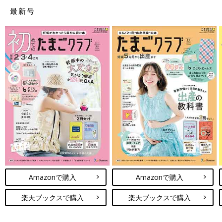
また、夫の両親への報告は夫に任せていたためいつ伝わったのか
最新号
分からないという答えも。何はともあれ、大切なのは安定期まで
心身ともに健やかに過ごすこと。少しでもストレスを減らすこと
を最優先に、自分が安心して伝えられるタイミングで報告するの
がベストではないでしょうか。
【実母だけに報告しました】
実母が信頼できるのであれば、すぐにでも言ってもいいと思いま
す。私の場合、いろいろと相談に乗ってもらうことも多かったの
で、実母にはすぐに報告しました。義理親には安定期に入ってか
ら報告しました。
【母子手帳をもらってから】
なかなか赤ちゃんに恵まれず、周囲もあきらめていた34歳で妊娠
が発覚！主治医と相談して、母子手帳をもらってから身内や会社
に連絡を入れました。つわりがひどく仕事を休まなければならな
Amazonで購入
Amazonで購入
かったら、もっと早く伝えたと思います。
楽天ブックスで購入
楽天ブックスで購入
【孫待ち状態だったので、心拍を聞いてすぐに！】
２回心拍を聞いて、どちらの両親にもすぐに報告しました。孫待