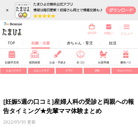
×
内祝い
SHOP
メニュー
TOP
妊娠・出産
赤ちゃん・育児
妊活
妊娠早見表
産院検索
お金・手続き
名づけ
出産準備
優待パス
たまごクラブ
ひよこクラブ
アプリ
SNS
キャンペーン
[妊娠5週の口コミ]産婦人科の受診と両親への報
告タイミング★先輩ママ体験まとめ
2022/05/30
更新