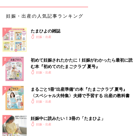
【行きたい病院があれば早めの予約を】
お世話になりたい病院が人気のあるところだと6週ではすでに分
妊娠・出産の人気記事ランキング
娩予約がいっぱいで断られることも。もし行きたい病院が決まっ
ているのなら、口コミなどを参考にして何週目で行くかを決めて
たまひよの雑誌
もいいかと思います！
妊娠・出産
【6週目で受診しました】
1人目のときは6週目くらいで心拍を確認できたので、2人目のと
初めて妊娠されたかたに！妊娠がわかったら最初に読
きもすぐには確認できないだろうと思い6週まで待ってから行き
む本『初めてのたまごクラブ 夏号』
ました。
妊娠・出産
【不妊治療クリニックを卒業後に産婦人科へ転院】
不妊治療専門のクリニックに通っていたため妊娠自体は４週から
まるごと1冊“出産準備”の本『たまごクラブ 夏号』
分かっていました。不妊治療専門のクリニックから卒業の指示が
〈スペシャル大特集〉夫婦で予習する 出産の教科書
出て産婦人科へ転院したので、産婦人科での初診は９週の時でし
妊娠・出産
た。
妊娠中に読みたい！3冊の「たまひよ」
【もともと生理不順のため、妊娠に気づかず…】
妊娠・出産
生理不順とPMSの症状が
つわり
と似ていたため、気づくのが遅く
なりました。生理が予定日から40日を過ぎても始まらず、初めて