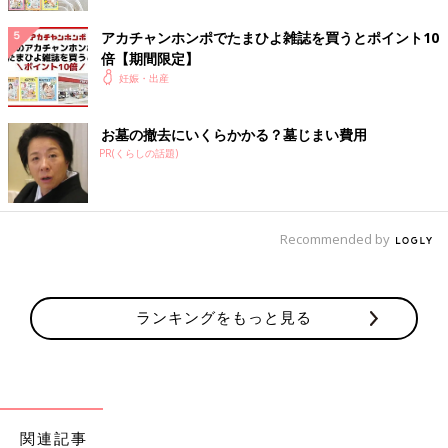
「もしかして」と思い、検査薬使用で陽性だったので受診したと
アカチャンホンポでたまひよ雑誌を買うとポイント10
ころ８週でした。
倍【期間限定】
妊娠・出産
【力仕事なのでフライング受診で妊娠を確認】
力仕事だったこともあり、早めに妊娠を確認したくてフライング
受診しました。病院に行ったのは、超初期の血液検査でギリギリ
お墓の撤去にいくらかかる？墓じまい費用
判定できる頃。体調の変化で妊娠の可能性を感じたので受診した
PR(くらしの話題)
らやはり妊娠していたという感じです。
Recommended by
ランキングをもっと見る
関連記事