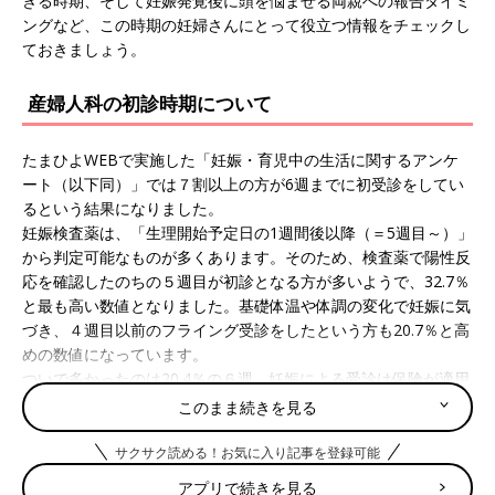
きる時期、そして妊娠発覚後に頭を悩ませる両親への報告タイミ
ングなど、この時期の妊婦さんにとって役立つ情報をチェックし
ておきましょう。
産婦人科の初診時期について
たまひよWEBで実施した「妊娠・育児中の生活に関するアンケ
ート（以下同）」では７割以上の方が6週までに初受診をしてい
るという結果になりました。
妊娠検査薬は、「生理開始予定日の1週間後以降（＝5週目～）」
から判定可能なものが多くあります。そのため、検査薬で陽性反
応を確認したのちの５週目が初診となる方が多いようで、32.7％
と最も高い数値となりました。基礎体温や体調の変化で妊娠に気
づき、４週目以前のフライング受診をしたという方も20.7％と高
めの数値になっています。
ついで多かったのは20.4％の６週。妊娠による受診は保険が適用
されないため初診が早すぎると診療の回数が増え診察料もかさん
このまま続きを見る
でしまいます。とはいえ、人気のある産婦人科の場合は分娩予約
がなかなかとれないこともあるので、そのバランスをとって心音
サクサク読める！お気に入り記事を登録可能
が確認できる可能性が高い６週までに初受診をするという方が多
アプリで続きを見る