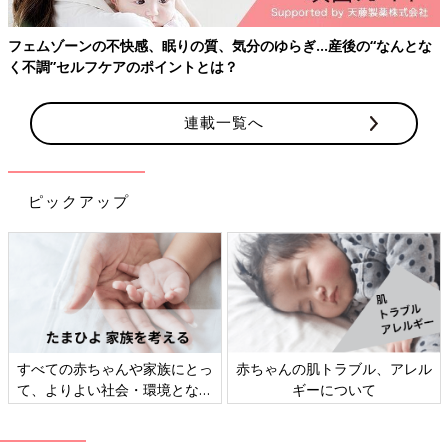
Ｑ．夫の親へ報告したタイミングは？（単一回答）
んとな
妊娠２ヵ月 43.1％
妊娠３ヵ月 22.5％
妊娠４ヵ月 9.1％
連載一覧へ
安定期以降 13.5％
報告していない 3.7％
その他 7％
ピックアップ
※2022年2月実施。妊娠中~2歳までのお子さんをお持ちのママ
（n=2,657）
胎嚢が確認ができて妊娠が確定となったら、喜びと同時に頭に浮
かぶのが「両親に妊娠を報告するタイミング」。妊娠を報告した
タイミングについてアンケートをとったところ、心拍を確認した
後の妊娠２ヵ月というタイミングでの報告が一番多く、自分の両
親へは55%、夫の両親へは43.1％の方が報告しています。少し差
、アレル
妊娠・育児期は「時短テク、家
新米ママ・パパ向け「マ
がある理由は、
妊娠初期
は流産の恐れなど、心身ともにデリケー
事」＆「小掃除」
座」
トな時期のため、まずは自分の両親にのみにと考える人が多いか
らでしょう。