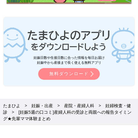
両親へ妊娠を報告。その反応も気になりますが、どうやって報告
したのかも気になるところ。アンケートではケーキや手紙などを
添えて、サプライズで報告したという人が多くいました。逆に、
言う前に気づかれてしまったという人や、妊娠を知っている周囲
の人からバラされてしまったという方も。
また、コロナ禍で会えなかった時期はオンラインや電話で報告し
たと追う人も多かったようです。
妊娠日数や生後日数に合った情報を毎日お届け
せっかくのおめでたい報告ですから、より喜んでもらえるような
妊娠中から産後まで長く使える無料アプリ
タイミングや演出を考えてみるのもいいかもしれませんね♪
無料ダウンロード
【誕生日にケーキでサプライズ！】
母の誕生日パーティで家族全員に報告。数日前に、たまたま母が
赤ちゃんの夢を見たと話していたため、手紙に「夢が現実に！」
と書きサプライズケーキを出した。予想外だったのは母の驚きよ
たまひよ
妊娠・出産
産院・産婦人科
妊婦検査・健
りも父や弟が泣きながら喜んでくれてすごく嬉しかった。
診
[妊娠5週の口コミ]産婦人科の受診と両親への報告タイミン
グ★先輩ママ体験まとめ
【どちらの両親もとっても喜んでくれた】
年明け前に心拍が確認できたので、新年の挨拶の時にお互いの両