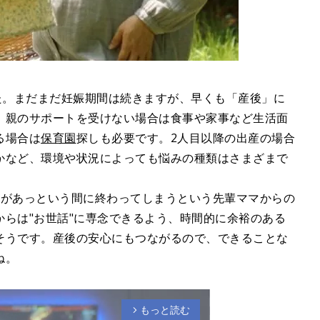
た。まだまだ妊娠期間は続きますが、早くも「産後」に
。親のサポートを受けない場合は食事や家事など生活面
る場合は
保育園
探しも必要です。2人目以降の出産の場合
かなど、環境や状況によっても悩みの種類はさまざまで
。
日があっという間に終わってしまうという先輩ママからの
らは"お世話"に専念できるよう、時間的に余裕のある
そうです。産後の安心にもつながるので、できることな
ね。
もっと読む
arrow_forward_ios