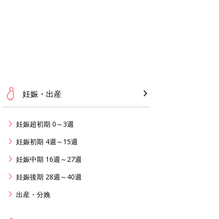
妊娠・出産
妊娠超初期 0～3週
妊娠初期 4週～15週
妊娠中期 16週～27週
妊娠後期 28週～40週
出産・分娩