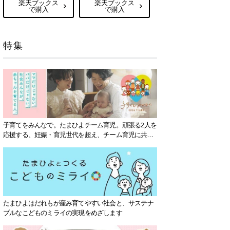
楽天ブックス
楽天ブックス
で購入
で購入
特集
子育てをみんなで。たまひよチーム育児。頑張る2人を
応援する、妊娠・育児世代を超え、チーム育児に共感
する社会を目指していきます。
たまひよはだれもが産み育てやすい社会と、サステナ
ブルなこどものミライの実現をめざします