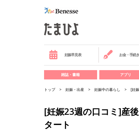
妊娠早見表
お金・手続
雑誌・書籍
アプリ
トップ
妊娠・出産
妊娠中の暮らし
[妊
[妊娠23週の口コミ]
タート