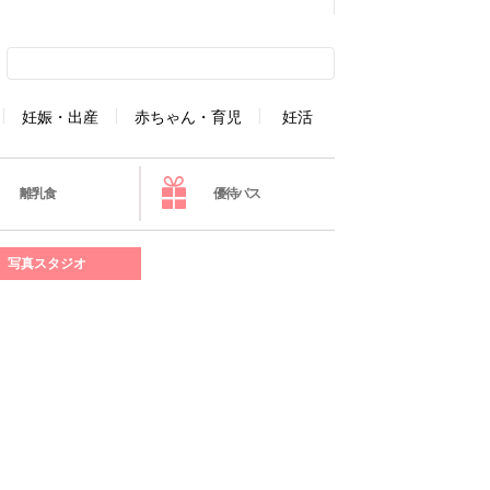
妊娠・出産
赤ちゃん・育児
妊活
離乳食
優待パス
写真スタジオ