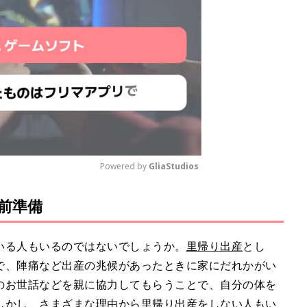
Powered by 
GliaStudios
前準備
M
u
t
いる人もいるのではないでしょうか。
里帰り出産
とし
e
で、陣痛など出産の兆候があったときに家にだれかがい
のお世話などを親に協力してもらうことで、自分の体を
しかし、さまざまな理由から里帰り出産をしない人もい