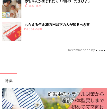
赤ちゃんが生まれたら！2冊の「たまひよ」
妊娠・出産
「夫と実母に子どもをあきらめるように言われても、私の中では
まだなんとかなるんじゃないかっていう気持ちがあったんです。
とにかく進行性の早いがんだったので、時間はありませんでした
が、限られた時間で調べるだけ調べて。SNSを使って、私は今こ
もらえる年金25万円以下の人が知るべき事
ういう状態なんだけど、何か情報ない？と呼びかけたりもしまし
PR(くらしの話題)
た。取れるだけセカンドオピニオンを取ってから今後を考えよう
と思っていたとき、1つのブログに出会ったんです。
Recommended by
私のがんとは違うタイプの違う乳がん経験者のブログだったんで
すが、その方も妊娠中に抗がん剤治療して出産されていて、治療
の様子や病院のことを明るいマンガ仕立てで書かれていたんです
ね。
ブログには病院名も記述されていたので同じ病院にすぐ予約を取
特集
り、同時に話を聞いてくれる別の病院を含め、２つの施設からセ
カンドオピニンをとることにしました」（福田さん）
そして、訪れた2軒の病院。ここで、未来への希望が開けます。