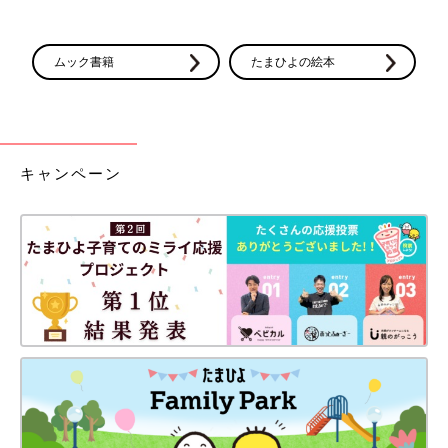
ル関係の職場だったので、服装もみんな自由で個性的。いろんな
ウィッグや帽子をかぶっていても、変に思われないんですよね。
ムック書籍
たまひよの絵本
ミニのワンピを着て、ウィッグかぶって、普通に仕事をしている
私を見て、知らない人はきっと私ががん治療しているなんて思っ
てないだろうな、元気な妊婦だって思っているんだろうな、なん
て考えていました」（福田さん）
キャンペーン
帝王切開の手術直後に、がん手術！抗がん剤治療を
しながら守ってきた小さな命を無事に出産