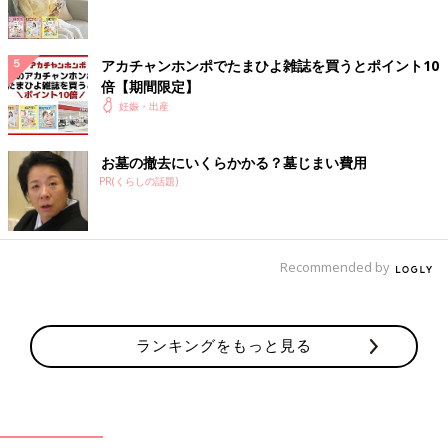
検査後、検査結果を聞きに来てくださいと言われていた日があっ
たのですが、その日よりも早く病院から電話があり『なるべく早
アカチャンホンポでたまひよ雑誌を買うとポイント10
く、ご家族と一緒に、結果を聞きに来てください』とのこと。そ
倍【期間限定】
れでも私は、『良性だけど、妊娠中だから手術をどうするか、み
妊娠・出産
たいな話なんだろうな』と思って、悪性を疑っていませんでし
た」（福田さん）
お墓の撤去にいくらかかる？墓じまい費用
しかし、夫と実母と一緒に向かった病院で医師から告げられたの
PR(くらしの話題)
は、福田さんの想像とは違うものでした。
「医師には『残念ながら、がんでした』と、割とあっさりと言わ
Recommended by
れましたね。しかも、進行の早いトリプルネガティブという乳が
んで、2㎝くらいのがんが真横に2つ並んでいる、と。
その先生には2つの選択肢を伝えられ、『次の受診までにこれか
ランキングをもっと見る
らどうするかを決めてきてほしい』と言われたんです。
1つ目の選択肢は、子どもを優先し出産後に治療を行うというこ
と。ただ、進行の早いがんなので手遅れになる可能性が高く、そ
の方法を選んだら子どもの成長を見ることはできないだろう、と