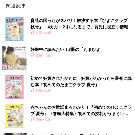
関連記事
言われました。
2つ目の選択肢は、子どもをあきらめてがん治療に専念するとい
育児の困ったがズバリ！解決する本『ひよこクラブ
うこと。ただし、この方法を選んだ場合、今後も子どもを持つこ
秋号』 4カ月～2才になるまで、育児に役立つ情報が
とは難しいだろう、と。
いっぱい！
妊娠・出産
突然のことすぎて、私はもう訳がわかりませんでした。当時（10
妊娠中に読みたい！3冊の「たまひよ」
年前）、妊婦に抗がん剤を使う治療というのはまだ臨床試験段階
妊娠・出産
で、情報が少なかったこともありますが、この医師の見立てで
は、おなかの中の子どもと一緒に暮らすという未来の選択肢はも
らえなかったんです」（福田さん）
初めて妊娠されたかたに！妊娠がわかったら最初に読
む本『初めてのたまごクラブ 夏号』
医師の見立てを聞き、夫も実母も福田さんに「子どもはあきらめ
妊娠・出産
て、自分の命を守る治療に専念してほしい」と伝えたそう。とく
に、夫は、福田さんと同じタイプの乳がんを患った人のブログを
調べても、途中で記述が終わっているか、亡くなった旨を家族が
赤ちゃんのお世話まるわかり！『初めてのひよこクラ
記しているかのどちらかで、完治した経験談を見つけられなかっ
ブ 夏号』〈巻頭大特集〉初めての授乳がうまくい
たと言い、とにかく治療をしてほしいと懇願したと言います。
く！ おっぱい・ミルクの基本と夏のトラブル 解決テ
妊娠・出産
ク
それでも、福田さんはあきらめませんでした。