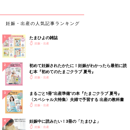
が痛いんです」と相談したそうです。すると、検査技師の方がじ
っくりと見てくれたそうなのですが…。
「エコーで診てくれていた方たちの雰囲気があまりよくなくて。
妊娠・出産の人気記事ランキング
その方だけでなく、医師を呼んできて、『これ、どう？』みたい
な話をし始めたので、なんかやばいかも…みたいな雰囲気でし
たまひよの雑誌
た。妊娠中で通っている
産婦人科
があると伝えたら、『じゃあ、
妊娠・出産
産科の先生宛てにエコーの結果をまとめるから、すぐに産科の先
生に診てもらって』と言われて、渡された画像を持って、その足
で産婦人科に行ったんです。
初めて妊娠されたかたに！妊娠がわかったら最初に読
む本『初めてのたまごクラブ 夏号』
産科の先生が『どれどれ？』って見た途端、『うわ、これ大きい
妊娠・出産
じゃんか！』とびっくりしていて…。『これは乳腺外科がある病
院で診てもらったほうがいい、すぐに紹介状を書くから』って、
紹介状を書いてもらい、近くの大きな病院を受診しました。
まるごと1冊“出産準備”の本『たまごクラブ 夏号』
〈スペシャル大特集〉夫婦で予習する 出産の教科書
妊娠・出産
そこでは、乳房に針を刺して、組織の一部をとって検査をする針
生検という検査をしたんですが、そのときに先生が『良性だと思
う。がんの確率は高くないでしょう』と言っていたので、それを
妊娠中に読みたい！3冊の「たまひよ」
信じていたんですが…。
妊娠・出産