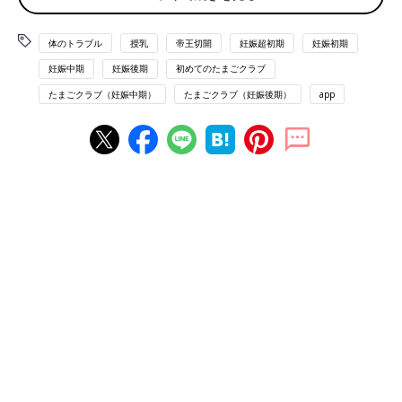
たいしこり。痛みはありませんでした。そんなとき、妊娠が判明
したのです。
体のトラブル
授乳
帝王切開
妊娠超初期
妊娠初期
妊娠中期
妊娠後期
初めてのたまごクラブ
「数カ月前に流産を経験していたので、今度こそは！という思い
たまごクラブ（妊娠中期）
たまごクラブ（妊娠後期）
app
があった妊娠でした。
右胸のしこりに気づいたのは妊娠判明前。ただ、痛みもなく、あ
まり深く考えていませんでした。それが少し痛くなってきたなと
感じたころに、妊娠が判明。いろいろなサイトを見ると、妊娠す
ると胸が痛むと書いてあったこともあり、私の痛みもきっと妊娠
して乳腺が発達し始めたからだろうなと、勝手に思いこんで安心
していたんです。
でも、痛みはどんどん強くなる一方。夫には『そんなに痛いなら
受診しなさいよ』って言われていたんですが、ちょうど保険組合
の健康診断がまもなくというころだったので、『健診で相談して
みるよ』と言って、１カ月くらいは受診せずにいました」（福田
さん）
そして迎えた健康診断。乳腺エコーのときに、福田さんは「ここ