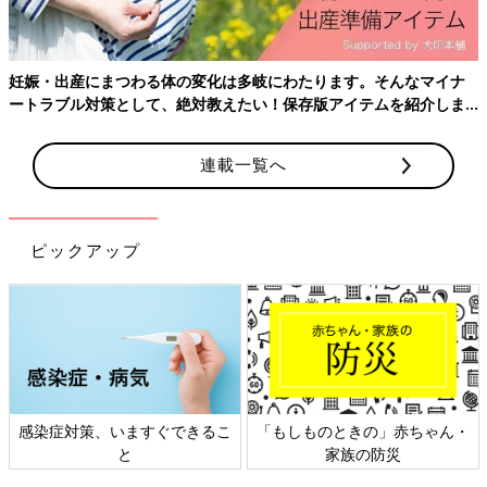
「ほぼ同時にセカンドオピニオンの予約を取ったんですが、診察
日の都合で、1軒目は自分で見つけた病院でした。
その病院の医師から『妊娠中でも使える抗がん剤はあります。出
妊娠・出産にまつわる体の変化は多岐にわたります。そんなマイナ
産できますよ』と言われたんです。ただ、治療法はあるんだけ
ートラブル対策として、絶対教えたい！保存版アイテムを紹介しま
ど、この病院は産科との連携が弱いので、産科との連携が強い病
す。
院に行ったほうがいい、と言われました。
連載一覧へ
そして、2軒目。ここは、ブログで見つけた方が治療して出産さ
れた病院です。この病院の診察室で初めて医師に会ったとき、医
師は最初に『おめでとうございます！あなたは妊娠しているのよ
ピックアップ
ね。これから一緒に赤ちゃんを助けるために頑張っていかなけれ
ばいけないんだけど、あなたはそれができますか？』と声をかけ
てくれて。私が『頑張ります！』と伝えると、『大丈夫！ これ
から一緒に頑張りましょう』と言ってくれました。
がんがわかってからそれまで、本当につらいことばかりだったん
です。だから、この先生の言葉で、本当に未来への希望の光が差
感染症対策、いますぐできるこ
「もしものときの」赤ちゃん・
したような気がして…。その先生が神様のように思えて、涙が出
と
家族の防災
ました。