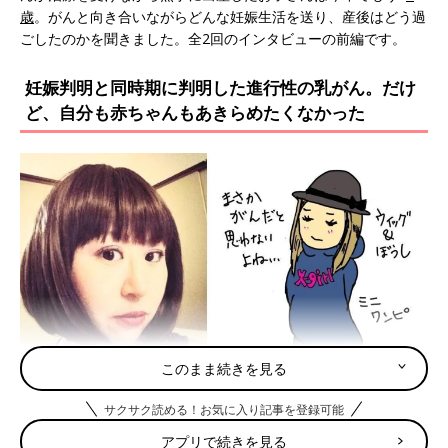
歳
。がんと向き合いながらどんな妊娠生活を送り、産後はどう過
ごしたのかを聞きました。全2回のインタビューの前編です。
妊娠判明と同時期に判明した進行性の乳がん。だけ
ど、自分も赤ちゃんもあきらめたくなかった
このまま続きを見る
妊娠中の福田さん。抗がん剤治療により髪の毛が抜けたが、ウィッグや帽子などで
おしゃれも楽しんでいた
サクサク読める！お気に入り記事を登録可能
当時アパレルECサイトでライターをしていた34歳の福田さんに
アプリで続きを見る
は、気になることがありました。それは、右乳房上部にあったか