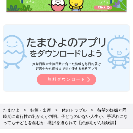
産後の福田さんと息子さん。出生体重は約2500gと小さめだったが、保育器にも入
らず、元気な赤ちゃんだった
妊娠8カ月まで、抗がん剤治療を続けた福田さん。1カ月ほどの抗
がん剤治療のお休みを経て、出産を迎えます。
「病院からは、出産の手術とがんの切除手術を合同で行うと言わ
妊娠日数や生後日数に合った情報を毎日お届け
れました。妊娠37週に入ったところで、予定
帝王切開
で出産し、
妊娠中から産後まで長く使える無料アプリ
そのまま同じ手術台の上で、がん切除の手術をする、と。予定帝
無料ダウンロード
王切開の日までに陣痛が来ちゃったら、頑張って産んでから、手
術するしかないね～と言われていましたが、とりあえず無事に予
定帝王切開の日を迎えられました。
最初は部分麻酔をして、帝王切開で出産。生まれた息子を一瞬だ
たまひよ
妊娠・出産
体のトラブル
待望の妊娠と同
けですが、見ることができました。『無事に生まれましたよ。じ
時期に進行性の乳がんが判明。子どものいない人生か、手遅れにな
ゃあ、次はがんの手術に入りますね』と言われて、先生たちがバ
っても子どもを産むか…選択を迫られて【妊娠期がん経験談】
トンタッチ。私も全身麻酔になり、がんの手術が始まりました。