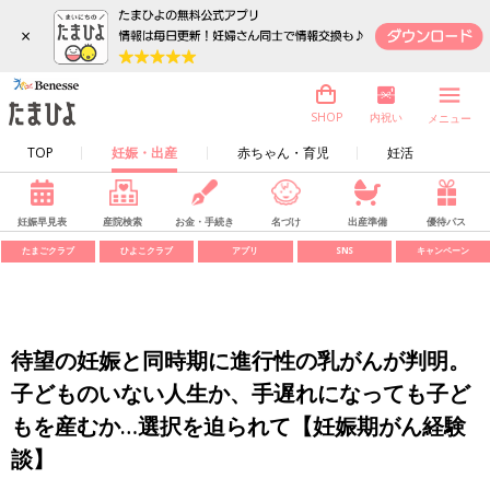
×
内祝い
SHOP
メニュー
TOP
妊娠・出産
赤ちゃん・育児
妊活
妊娠早見表
産院検索
お金・手続き
名づけ
出産準備
優待パス
たまごクラブ
ひよこクラブ
アプリ
SNS
キャンペーン
待望の妊娠と同時期に進行性の乳がんが判明。
子どものいない人生か、手遅れになっても子ど
もを産むか…選択を迫られて【妊娠期がん経験
談】