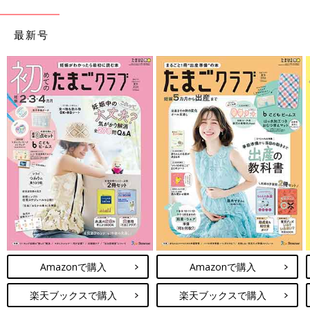
自分も赤ちゃんもあきらめなくていい、この先生と頑張ろう、助
けてもらおうという一心でした。夫も、治療しながら妊娠を継続
最新号
できると聞き、安心してくれたようです。夫は毎日の暮らしで悲
壮感がでないように、なるべく普通にしていようと努めてくれま
した」（福田さん）
セカンドオピニオンのあと、すぐに転院を決めたという福田さ
ん。転院後、安定期に入ったところで、抗がん剤治療がスタート
します。抗がん剤治療はつらいものと聞きますが…。
「仕事を続けながら、週3回の抗がん剤の点滴を、妊娠8カ月まで
3クール行いました。抗がん剤の治療中も吐きけがありました
が、私の場合は吐きづわりがものすごくひどかったんで、
つわり
のときのほうがよっぽどつらかったんです。抗がん剤治療では、
吐きけ止めも一緒に使うのですが、抗がん剤の副作用を止める薬
はすごく進化しているらしくて。吐きけ止めが使える分、私はつ
わりより抗がん剤治療を楽に感じたのかもしれません。
Amazonで購入
Amazonで購入
また、抗がん剤治療では脱毛してしまいましたが、ウィッグや帽
楽天ブックスで購入
楽天ブックスで購入
子を使って、おしゃれを楽しむことを心がけていました。アパレ