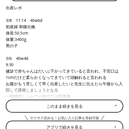
出産レポ
3/8 11:14 40w6d
初産婦 和痛分娩
身長:50.5cm
体重:3400g
男の子
3/6 40w4d
9:30
健診で赤ちゃんはだいぶ下がってきていると言われ、子宮口は
1cmだけど柔らかくなってきていて頭触れると言われる
お腹がもう苦しくて早く出産したいと先生に伝えたら午後から入
院して誘発しましょうとなる
一時帰宅しシャワー浴びて入院準備
このまま続きを見る
13:30
お部屋へ案内され40分くらいモニターつけて観察してもらう
サクサク読める！お気に入り記事を登録可能
張ってると言われるが張ってる感覚分からず
アプリで続きを見る