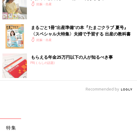
妊娠・出産
16:30
バシャっと破水
赤ちゃんの心拍落ちてる為、酸素マスク着用
まるごと1冊“出産準備”の本『たまごクラブ 夏号』
帝王切開
になる可能性もある為、術前検
〈スペシャル大特集〉夫婦で予習する 出産の教科書
先生に内診して刺激してもらったら心拍復活。しばらく様子見る
妊娠・出産
泣きそうになった
17:34
もらえる年金25万円以下の人が知るべき事
とりあえず心拍安定
PR(くらしの話題)
18:45
夕食
Recommended by
完食
19:30
促進剤追加せず本日分終了
子宮口は8センチ！！
特集
19:50