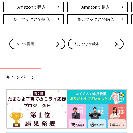
胎盤摘出し子宮収縮の薬投与。麻酔あってもめちゃくちゃ痛い
Amazonで購入
Amazonで購入
全ての処置がおわり2時間待機。
楽天ブックスで購入
楽天ブックスで購入
想像以上の壮絶さ！
分娩時間26時間の安産とは言えないけど元気よく生まれてきてく
れた子に感謝！！！
これから別の不安がついてくるけど頑張ろう！！
ムック書籍
たまひよの絵本
いかがでしたか？ たまひよのアプリ「まいにちのたまひよ」で
は、もっとたくさんの「出産レポート」を読むことができます！
また、同じ出産予定月の人と情報交換ができる「同期ルーム」も
ありますので、ぜひ活用してみてくださいね。
キャンペーン
「まいにちのたまひよ」ダウンロードはこちら
から
たまひよのアプリ「まいにちのたまひよ」は、【たまひよアプ
リ】でストア検索してもDLできます！
●この記事は個人の体験記です。
●記事の内容は2024年3月の情報で、現在と異なる場合がありま
す。