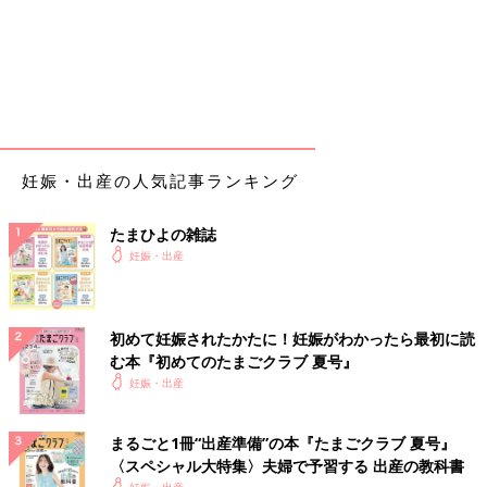
18:00
夕食
完食
19:00
陣痛間隔4-6分くらい
妊娠・出産の人気記事ランキング
21:00
シャワー浴びてモニター観察
たまひよの雑誌
しっかり5分間隔で陣痛きていると助産師さんに言われる
妊娠・出産
3/7 40w5d
6:00
初めて妊娠されたかたに！妊娠がわかったら最初に読
この時間まで寝落ちを繰り返しながら朝を迎える
む本『初めてのたまごクラブ 夏号』
痛み遠のいた感じ
妊娠・出産
促進剤用の点滴針だけ＋採血
モニター観察
まるごと1冊“出産準備”の本『たまごクラブ 夏号』
7:30
〈スペシャル大特集〉夫婦で予習する 出産の教科書
妊娠・出産