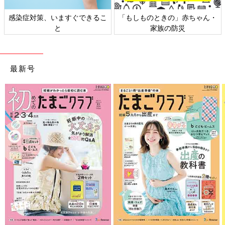
陣痛中は「痛い！！あぁぁぁ！どうすればいいですか!?」をひた
感染症対策、いますぐできるこ
「もしものときの」赤ちゃん・
すら連呼してた
と
家族の防災
深呼吸意識しても痛すぎて体に力が入ってしまう
酸素を赤ちゃんに送り届けるために小刻みながら呼吸する
酸素マスク着用
最新号
10:45
夫が分娩室に到着
麻酔追加してもらって陣痛に耐える
助産師さんの指示通りいきむも、なかなか進まず会陰切開
メスが入る感覚がわかる
2.3回いきんだが頭が出ないため吸引する
ドゥルってなんかでた感覚あり肩まで出たのか左足に温かいもの
が当たってる
助産師さんにお腹を押してもらってサポートしてもらう
その後2.3回いきみ、爆誕！
しっかり元気な産声あげてくれた
生まれた瞬間涙出た。
胎盤出したり
会陰切開
したところ、裂けたところを縫合
麻酔効いてても縫われてる感じがわかる