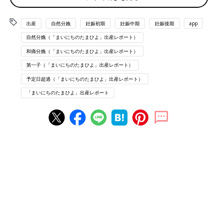
15:00
バルーン挿入
出産
自然分娩
妊娠初期
妊娠中期
妊娠後期
app
処置中の痛みは全くなし
自然分娩（「まいにちのたまひよ」出産レポート）
バルーンの先が出たままパンツはくからちょっと違和感
既に軽い生理痛のような痛みあり
和痛分娩（「まいにちのたまひよ」出産レポート）
モニターつけて観察
第一子（「まいにちのたまひよ」出産レポート）
予定日超過（「まいにちのたまひよ」出産レポート）
15:30
「まいにちのたまひよ」出産レポート
子宮がキューとする痛みあり（生理2日目みたい）
陣痛
カウンターで測ってみるとしっかり6分間隔！すごーいと独
り言
16:25
お腹の痛みが強くなる
うんちしたい感じ
16:45
トイレ行ったら出血あり（
おしるし
？）
お腹下してる時のような腹痛
ひたすら痛みに耐える（深呼吸）