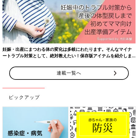
硬膜外麻酔追加投与
21:30
陣痛落ち着く
3/8 40w6d
2:30
導尿、抗生剤点滴、子宮口変わらず
妊娠・出産にまつわる体の変化は多岐にわたります。そんなマイナ
ートラブル対策として、絶対教えたい！保存版アイテムを紹介しま
5:30
す。
導尿、炎症反応ないか採血
連載一覧へ
7:00
痛みレベル5くらいになり、麻酔薬を点滴注入してもらう
うんちしたい感覚続く→助産師さんに伝えたら赤ちゃんおりてき
ピックアップ
てるからそれの痛み
陣痛間隔6分
9:30
1、2分間隔で陣痛あり
麻酔効いてるのか陣痛落ち着けば話せる余裕ある