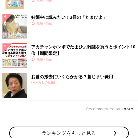
朝食
完食
妊娠中に読みたい！3冊の「たまひよ」
8:30
妊娠・出産
LDRに移動
9:00
アカチャンホンポでたまひよ雑誌を買うとポイント10
子宮口6センチ開いてると言われる
倍【期間限定】
初産婦のため一応もうひとつ大きいバルーンいれると
妊娠・出産
9:16
少し唸るほどの腹痛あり
お墓の撤去にいくらかかる？墓じまい費用
足の間にクッション挟んでもらう
PR(くらしの話題)
9:35
促進剤開始10cc～
Recommended by
10:00
和痛分娩処置
背中に針いれる
ランキングをもっと見る
ずーんとした感覚