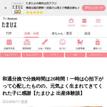
×
内祝い
SHOP
メニュー
TOP
妊娠・出産
赤ちゃん・育児
妊活
妊娠早見表
産院検索
お金・手続き
名づけ
出産準備
優待パス
たまごクラブ
ひよこクラブ
アプリ
SNS
キャンペーン
和通分娩で分娩時間は26時間！一時は心拍下が
って心配したものの、元気よく生まれてきてく
れた子に感謝【たまひよ 出産体験談】
2024/06/11
更新