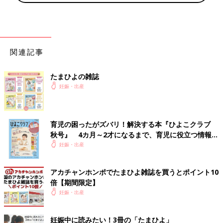
薬が入ってくる感じがわかる
陣痛と重なりどっちの痛みか分からない
10:30
関連記事
助産師さんと麻酔科の先生と談笑する余裕あり
保冷剤を使って麻酔の効きを確認
左効き目弱いかも？
たまひよの雑誌
妊娠・出産
11:30
子宮口6-7センチくらい
左側の麻酔の効きが悪いから背中の管を調整してもらう
育児の困ったがズバリ！解決する本『ひよこクラブ
秋号』 4カ月～2才になるまで、育児に役立つ情報が
12:00
いっぱい！
妊娠・出産
昼食
完食
アカチャンホンポでたまひよ雑誌を買うとポイント10
倍【期間限定】
14:30
妊娠・出産
子宮口は徐々に広がってるけど自分でおきる陣痛が伴ってなくて
頭が今以上におりてこない
筋肉注射して子宮口の厚みを薄くする
妊娠中に読みたい！3冊の「たまひよ」