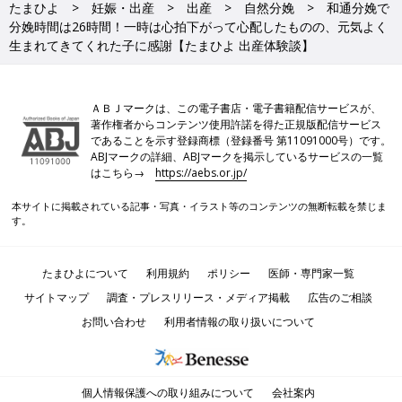
たまひよ
妊娠・出産
出産
自然分娩
和通分娩で
分娩時間は26時間！一時は心拍下がって心配したものの、元気よく
生まれてきてくれた子に感謝【たまひよ 出産体験談】
ＡＢＪマークは、この電子書店・電子書籍配信サービスが、
著作権者からコンテンツ使用許諾を得た正規版配信サービス
であることを示す登録商標（登録番号 第11091000号）です。
ABJマークの詳細、ABJマークを掲示しているサービスの一覧
はこちら→
https://aebs.or.jp/
本サイトに掲載されている記事・写真・イラスト等のコンテンツの無断転載を禁じま
す。
たまひよについて
利用規約
ポリシー
医師・専門家一覧
サイトマップ
調査・プレスリリース・メディア掲載
広告のご相談
お問い合わせ
利用者情報の取り扱いについて
個人情報保護への取り組みについて
会社案内