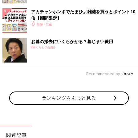
――羽賀選手はチームでどのような役割ですか？
アカチャンホンポでたまひよ雑誌を買うとポイント10
倍【期間限定】
久下 車いすラグビーは選手の障害の程度によって各選手に持ち
妊娠・出産
点が設定されます。0.5から3.5まで7段階のポイントが設定さ
れ、障害が軽いほど点数が高く、重いほど点数が低くなります。
お墓の撤去にいくらかかる？墓じまい費用
そして1チーム4人の持ち点の合計が8.0以下になるように編成さ
PR(くらしの話題)
れます。夫のポイントは2.0で、コートを走り回って守備も攻撃
もどちらもする役割です。
夫の優しさと器の大きさにひかれた
Recommended by
ランキングをもっと見る
関連記事