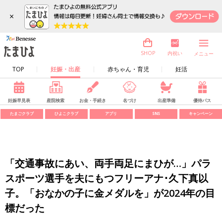
×
内祝い
SHOP
メニュー
TOP
妊娠・出産
赤ちゃん・育児
妊活
妊娠早見表
産院検索
お金・手続き
名づけ
出産準備
優待パス
たまごクラブ
ひよこクラブ
アプリ
SNS
キャンペーン
「交通事故にあい、両手両足にまひが…」パラ
スポーツ選手を夫にもつフリーアナ･久下真以
子。「おなかの子に金メダルを」が2024年の目
標だった