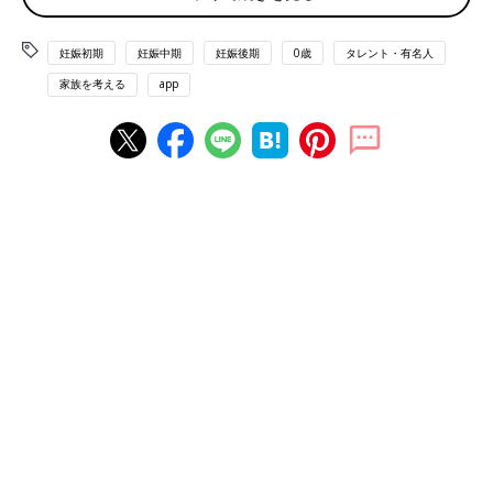
妊娠初期
妊娠中期
妊娠後期
0歳
タレント・有名人
家族を考える
app
2023年2月11日に結婚式を挙げた久下さん夫婦。偶然にも実母の命日に重なったの
だそう。
――久下さんとパラスポーツの出会いについて教えてください。
久下さん（以下敬称略） NHK高知放送局に在籍していた2011
年、当時車いすバスケ選手だった池透暢（いけ ゆきのぶ）さん
（現在は車いすラグビー日本代表キャプテン）に取材する機会が
あり、初めてパラスポーツに出会いました。車いすに座ったま
ま、通常のバスケットボールと同じ高さのゴールにシュートを打
てることに衝撃を受けましたし、車いすをくるくるとすばやく操
作して走るかっこよさにも感動しました。
池選手のように片足を欠損して左腕が不自由でありながら、こん
なに激しいスポーツをする人がいると知り「なんだこの世界は?!
」と驚き、魅了されました。そこからパラスポーツの魅力を発信