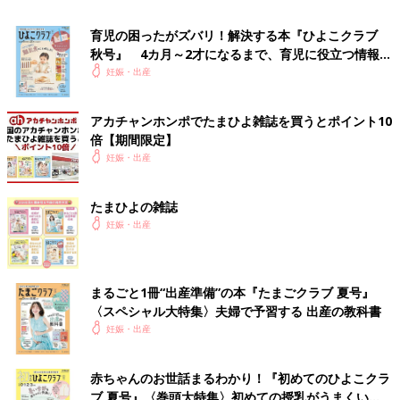
育児の困ったがズバリ！解決する本『ひよこクラブ
秋号』 4カ月～2才になるまで、育児に役立つ情報が
いっぱい！
妊娠・出産
アカチャンホンポでたまひよ雑誌を買うとポイント10
2022年世界選手権で銅メダル獲得後に、ハネムーンでケアンズへ。
倍【期間限定】
――羽賀選手とのなれそめを教えてください。
妊娠・出産
久下 私は2015年ごろにフリーアナウンサーになって上京して
たまひよの雑誌
から、車いすバスケから車いすラグビーに転向した池選手への取
妊娠・出産
材のために練習を見に行きました。そこに夫がいたことが出会い
のきっかけです。
当時、選手たちの合宿後の食事に何度か呼んでいただける機会が
あったんです。その食事会のあとに、夫が何回か私を車で送って
まるごと1冊“出産準備”の本『たまごクラブ 夏号』
くれて、徐々に親しくなりました。
〈スペシャル大特集〉夫婦で予習する 出産の教科書
妊娠・出産
――どんなところにひかれましたか？
赤ちゃんのお世話まるわかり！『初めてのひよこクラ
久下 とても優しい人で、一緒にいると気をつかわず楽にいられ
ブ 夏号』〈巻頭大特集〉初めての授乳がうまくい