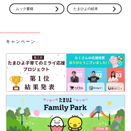
たところでした。
ムック書籍
たまひよの絵本
あまりにも突然のつらいできごとでしたが、父が喪主を務め、母
の姉家族、私たち夫婦、親せきたちが支え合いながら母を見送る
ことができました。そのときに、家族のきずなってすごいな、と
思ったんです。父と母が結婚して、私が生まれて家族になったか
キャンペーン
らこそ、こうやってピンチのときに助け合って乗り越えられるん
だな、と。母も孫を楽しみにしていましたし、私もこんな家族を
作りたい、子どもを持ちたいと強く思うようになりました。
――パリパラリンピック前の2024年7月に妊娠を公表し、夫婦で
「生まれてくる子どもに金メダルをかける」を目標にしたそうで
す。羽賀選手を現地で応援したのでしょうか？
久下 夫の試合の期間、ちょうど私は妊娠26週だったのですが、
1週間ほどパリに滞在して応援することができました。妊娠中に
飛行機に乗って海外へ行くことはかなり悩みました。主治医にも
相談しながら、体調管理面のことや、現地で何かあったときにか
かれる
産婦人科
を探しておく、など対策をして、夫を、日本代表
を応援しにいくことにしました。