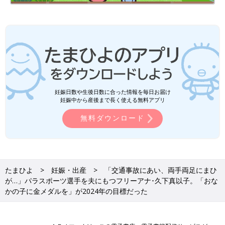
悲願の金メダルをおなかの赤ちゃんへ
妊娠日数や生後日数に合った情報を毎日お届け
妊娠中から産後まで長く使える無料アプリ
無料ダウンロード
たまひよ
妊娠・出産
「交通事故にあい、両手両足にまひ
が…」パラスポーツ選手を夫にもつフリーアナ･久下真以子。「おな
かの子に金メダルを」が2024年の目標だった
結婚時の写真と同じ構図で撮った1枚。メダルは銅から金になり、家族は2人から3
人になりました。
――実際に現地で見て、いかがでしたか？