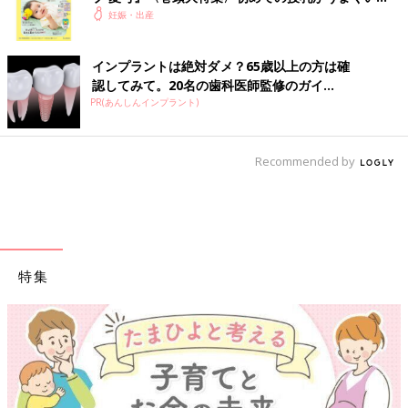
ました。夫は無口なタイプで、とても聞き上手。仕事のことや日
く！ おっぱい・ミルクの基本と夏のトラブル 解決テ
妊娠・出産
常のことなど、よく夫に電話をしていろいろと話を聞いてもらっ
ク
ていました。なぜか夫にはすごく話しやすくて。おたがいに昔か
インプラントは絶対ダメ？65歳以上の方は確
らの仲よしのような感じがあったと思います。それに私も周囲の
認してみて。20名の歯科医師監修のガイ...
人も、夫が怒っているところを見たことがありません。夫の落ち
PR(あんしんインプラント)
着きとか優しさ、器の大きさみたいなところにひかれたんだと思
います。
Recommended by
――2019年9月から交際を始めたそうです。車いすのパートナー
との生活に不安はありましたか？
久下 友人としての段階では、食事に行ったり、車に乗ったりと
いった、生活の一部しか知らない状態でした。おつき合いするこ
とになったときには、今後生活をともにすることになったら、自
特集
分が「やっぱり無理かも」と感じてしまわないかという不安はあ
りました。でも、なんとかなりました（笑）
――羽賀選手の障害について教えてください。日常生活ではどん
なサポートが必要ですか？