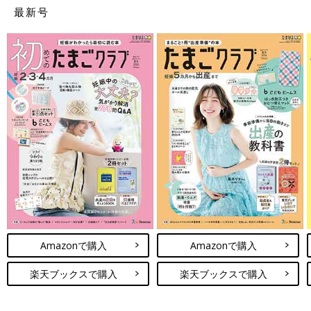
最新号
妊娠中「赤ちゃんに、早く会いたくてしかたなかった」と久下さん。
――結婚後、夫婦で子どもをもつことにどんな思いがありました
か？
Amazonで購入
Amazonで購入
久下 2021年9月に夫と結婚し、いつかは子どもがほしいなと思
いつつも、なかなか自分が親になるイメージがわかずにいまし
楽天ブックスで購入
楽天ブックスで購入
た。そんなとき、実母が突然交通事故で亡くなったんです。
2022年2月のことでした。入籍して5カ月、結婚式の準備をして
いる時期で、母と一緒にドレスを見に行こうね、と約束をしてい