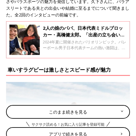
さやパラスポーツの魅力を発信しています。久下さんに、パラア
スリートである夫との出会いや結婚に至るまでについて聞きまし
た。全2回のインタビューの前編です。
2人の娘のパパ、日本代表ミドルブロッ
カー・高橋健太郎。「出産の立ち会い
時、僕が過呼吸になっちゃった！」
2024年夏に開催されたパリオリンピック。バレ
ーボール男子日本代表チームの熱い激闘は、見
る人に感動を与えてくれました。そんな日本チ
ームでミドルブロッカーとして活躍した高橋健
太郎選手は、4歳と2歳の女の子のパパです。長
車いすラグビーは激しさとスピード感が魅力
女の出産に立ち会ったことや、二女の産後に
「男性育休を取った」と報じられたことなどに
ついて聞きました。
このまま続きを見る
サクサク読める！お気に入り記事を登録可能
アプリで続きを見る