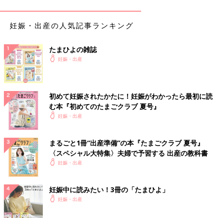
したいという思いで、パラアスリートの方々への取材やパラスポ
ーツ記事の執筆などをするようになりました。
妊娠・出産の人気記事ランキング
――夫の羽賀選手がプレイする車いすラグビーも、とてもスピー
たまひよの雑誌
ディで激しいスポーツですね。
妊娠・出産
久下 車いすラグビーはパラ競技のなかで唯一、直接接触をする
コンタクトが許されている競技です。高速で激しく接触するので
「格闘技」とも呼ばれるほど。常にけがの危険と隣り合わせのス
初めて妊娠されたかたに！妊娠がわかったら最初に読
ポーツです。私も車いすラグビーの体験会で車いすでのタックル
む本『初めてのたまごクラブ 夏号』
を受けたことがありますが、手加減してもらったタックルです
妊娠・出産
ら、体の芯にひびいてめまいが起きそうなほどの衝撃でした。
まるごと1冊“出産準備”の本『たまごクラブ 夏号』
スピード感ある試合展開も魅力です。オフェンス（攻撃）側はボ
〈スペシャル大特集〉夫婦で予習する 出産の教科書
ールを持ってから12秒以内にセンターラインを越えなければなら
妊娠・出産
ない、さらにボールを持ってから40秒以内にトライをしなければ
ならないというルールがあり、すばやい動きも求められます。12
妊娠中に読みたい！3冊の「たまひよ」
秒以内にセンターラインを越えさせないようにディフェンス（守
妊娠・出産
備）側はプレッシャーをかけることになります。その攻防がもの
すごくてハラハラドキドキします。