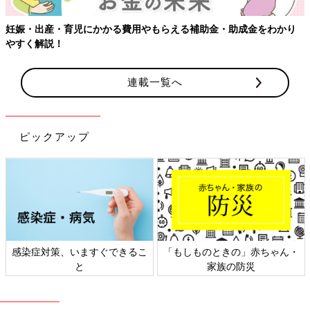
久下 夫は専門学生のときに首の骨を折る交通事故にあい、両手
両足にまひがあり、体幹も使えない状態です。腕は動くけれど、
妊娠・出産・育児にかかる費用やもらえる補助金・助成金をわかり
指をグーのように握ることはできません。ボールは持てますが、
やすく解説！
お箸は持てないので食事にはスプーンやフォークを使います。そ
のほか、高いところのものは取れなかったり、外出時に数段の段
差があるところでは前に進めなかったりするので、そういうとき
連載一覧へ
は私がものを取ったり、車いすを押したりします。
でも夫は自分のことはひと通り自分でできるので、家の中ではほ
とんど何のサポートもしていません。
ピックアップ
夫の日常生活の行動のサポートで大変なことはほとんどないんで
すが、頸髄損傷したために自律神経障害があることは、少し生活
に影響しています。汗をかきにくく、私と体感温度が違うんで
す。暑さにも寒さにも弱い夫と、エアコンのリモコンの奪い合い
になることは日常的にあります（笑）
実母との突然の別れで、赤ちゃんへの思いが強く
感染症対策、いますぐできるこ
「もしものときの」赤ちゃん・
と
家族の防災