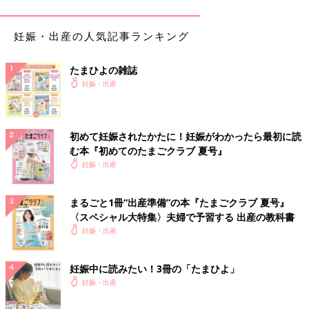
びやうれしさはあったんですが･･･、私たち夫婦は共働きで、互
いの実家も気軽に頼れる距離にはないので、仕事と育児をどうや
って両立したらいいのかも不安でしたし、2人子どもが増えると
妊娠・出産の人気記事ランキング
なるとお金もそれだけかかるわけですから、育てられるのかとい
う不安もありました。
たまひよの雑誌
妊娠・出産
妊娠当初通っていたクリニックでは双子の出産は対応していない
ということで、NICUがある総合病院に紹介状を書いてもらい、
年明けから転院することになりました」（河原さん）
初めて妊娠されたかたに！妊娠がわかったら最初に読
む本『初めてのたまごクラブ 夏号』
「生きて生まれてくることはないだろう」の言葉に
妊娠・出産
絶望した
まるごと1冊“出産準備”の本『たまごクラブ 夏号』
〈スペシャル大特集〉夫婦で予習する 出産の教科書
妊娠・出産
妊娠中に読みたい！3冊の「たまひよ」
妊娠・出産