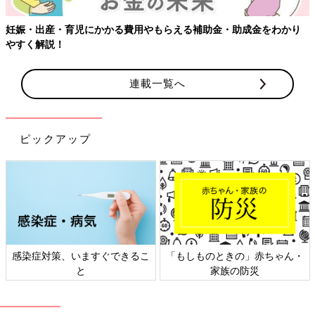
妊娠・出産・育児にかかる費用やもらえる補助金・助成金をわかり
やすく解説！
連載一覧へ
出産当日。体温を保つためにラップのようなものがかけられていました。
検査の結果、子宮内感染はありませんでしたが、河原さんは入院
ピックアップ
して感染予防の抗生剤を点滴しながら安静にし、赤ちゃんの様子
を見ることになりました。
「翌日からの入院生活では、赤ちゃんの心臓が止まらないように
信じることしかできませんでした。ずっと不安は抱えていました
が、私がネガティブなことを考えたらそれが赤ちゃんに伝わって
しまうんじゃないかと思い、できるだけ“中絶”や“流産”といった
感染症対策、いますぐできるこ
「もしものときの」赤ちゃん・
マイナスな言葉は口にしないようにして過ごしました。毎日書い
と
家族の防災
ていた日記にも、ネガティブなことは書かないと決めました。
毎日、医師や看護師さんがおなかの赤ちゃんの心音を確認してく