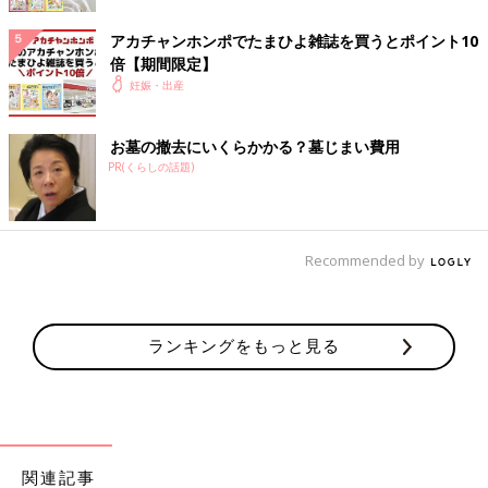
アカチャンホンポでたまひよ雑誌を買うとポイント10
倍【期間限定】
妊娠・出産
破水の数日前のエコー写真。
お墓の撤去にいくらかかる？墓じまい費用
2021年2月上旬のある夜、河原さんは突然の出来事に見舞われま
PR(くらしの話題)
す。予想外の破水でした。
「妊娠14週4日のことでした。夜、自宅でのリモート取材中に尿
もれをしたような感覚があったんです。下着の中に数枚ティッシ
Recommended by
ュを詰め込みましたが、尿もれは止まりません。20分後、リモー
ト取材が終わりトイレに駆け込むと、ティッシュが茶褐色に染ま
っていました。もしかして、破水･･･？ と不安が押し寄せ、病院
ランキングをもっと見る
に電話。すぐに来るように言われ、急いでタクシーに乗りまし
た。
診察の結果はやはり破水でした。まさか妊娠14週で破水すること
があるなんて。双子は二卵性でそれぞれが卵膜に包まれていたの
ですが、二男の卵膜の内側にあるはずの羊水がほとんどなくなっ
関連記事