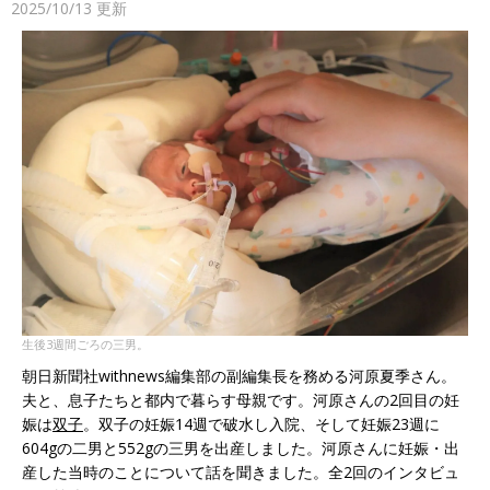
2025/10/13
更新
生後3週間ごろの三男。
朝日新聞社withnews編集部の副編集長を務める河原夏季さん。
夫と、息子たちと都内で暮らす母親です。河原さんの2回目の妊
娠は
双子
。双子の妊娠14週で破水し入院、そして妊娠23週に
604gの二男と552gの三男を出産しました。河原さんに妊娠・出
産した当時のことについて話を聞きました。全2回のインタビュ