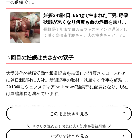
ーの前編です。
妊娠24週4日､664gで生まれた三男｡呼吸
状態が悪くなり何度も命の危機を乗り越
えて･･･｡ドナーミルクも経験【体験談】
長野県伊那市でヨガ＆ファスティング講師とし
て働く高橋由里絵さん。夫の竜也さんと、7
歳、4歳、2歳の3人の男の子を育てる母親で
す。三男の吟糸（ういと）くんは、由里絵さん
が妊娠24週4日のとき664gで生まれた超低出生
2回目の妊娠はまさかの双子
体重児でした。由里絵さんに吟糸くんの出産の
ときのことや、NICUでの治療の様子について聞
きました。全2回のインタビューの前編です。
大学時代の就職活動で報道記者を志望した河原さんは、2010年
に朝日新聞社に入社。新聞記事の取材・執筆する仕事を経験し、
2018年にウェブメディア“withnews”編集部に配属となり、現在
は副編集長を務めています。
「大学時代に障害者プロレス『ドッグレッグス』を観戦する機会
このまま続きを見る
があり、脳性まひや知的障害、聴覚障害などのレスラーがリング
で激しく戦い、観客を熱狂させる光景に衝撃を受けました。それ
サクサク読める！お気に入り記事を登録可能
までの自分が障害のある人に偏見をもっていたということを認識
するとともに、こういう世界をもっと広く知ってほしいと思い、
アプリで続きを見る