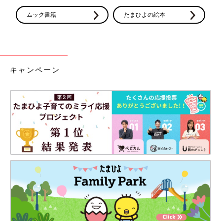
ムック書籍
たまひよの絵本
キャンペーン
生後5日の二男。初めて熱を測らせてもらいました。
入院52日目。河原さんは妊娠22週を迎えました。妊娠22週未満
の出産は流産になり蘇生処置はされませんが、22週を過ぎると
早
産
となります。
「妊娠22週が近づいたころ医師からは『生まれても障害が残る可
能性が高く、いつ心臓が止まるかもわかりません。22週を過ぎた
ら中絶はできませんから、ご家族と相談してください』と説明を
受けました。でも、2人が頑張っていてくれる限り、私から命を
終わらせることはしないと決めていました。