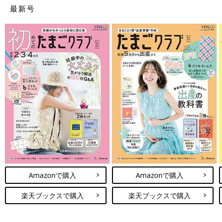
れました。その音を聞いて『今日も生きている』と少しだけほっ
最新号
とする日々。エコー検査の日には、動いている姿を見ることもで
きました。幸運にも大きな変化はなく、2人の心臓は動き続けて
くれました」（河原さん）
急な入院の上、おなかの赤ちゃんの命にかかわる状況で、仕事を
休むことを会社に連絡するのもつらかった、と河原さんは言いま
す。
「いつまで入院するかわからないことを直属の上司と編集長に連
絡しなくてはいけませんでしたが、感情があふれてしまうと思
い、どうしても電話ができなかったんです。メールで『破水して
入院します。いつまで入院するかわかりませんが、赤ちゃん難し
いかもしれません』と伝えました」（河原さん）
「障害があっても、生きてくれたらいい」
Amazonで購入
Amazonで購入
楽天ブックスで購入
楽天ブックスで購入