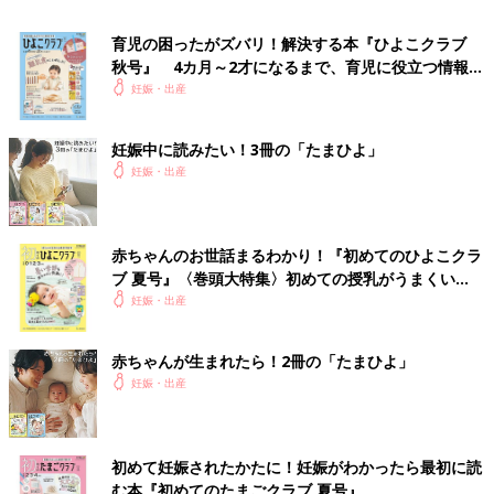
ている状況でした」（河原さん）
育児の困ったがズバリ！解決する本『ひよこクラブ
突然の出来事に驚くばかりの河原さんに、診察した当直医からは
秋号』 4カ月～2才になるまで、育児に役立つ情報が
厳しい現実が伝えられます。
いっぱい！
妊娠・出産
「医師は『破水したほうの赤ちゃん（二男）が生きて生まれてく
妊娠中に読みたい！3冊の「たまひよ」
ることはないだろう』と言うんです。目の前が真っ暗になり、ど
妊娠・出産
ん底に突き落とされたようなショックでした。『5日前の妊婦健
診では異常なかったのに、私は2人の赤ちゃんを産めないんだ』
と、涙がこぼれました」（河原さん）
赤ちゃんのお世話まるわかり！『初めてのひよこクラ
その夜は家で安静にと言われ、いったん帰宅した河原さんでした
ブ 夏号』〈巻頭大特集〉初めての授乳がうまくい
が、翌日病院から「今すぐ入院するように」という連絡がありま
く！ おっぱい・ミルクの基本と夏のトラブル 解決テ
妊娠・出産
ク
した。
赤ちゃんが生まれたら！2冊の「たまひよ」
「破水すると子宮内感染のリスクが高まり、母体に影響する恐れ
妊娠・出産
があるというのです。夫が午前中は仕事を休んでくれ、入院の準
備をして一緒に病院へ向かいました。そして、改めて診察を受
け、担当医から状況の説明を受けました。
初めて妊娠されたかたに！妊娠がわかったら最初に読
む本『初めてのたまごクラブ 夏号』