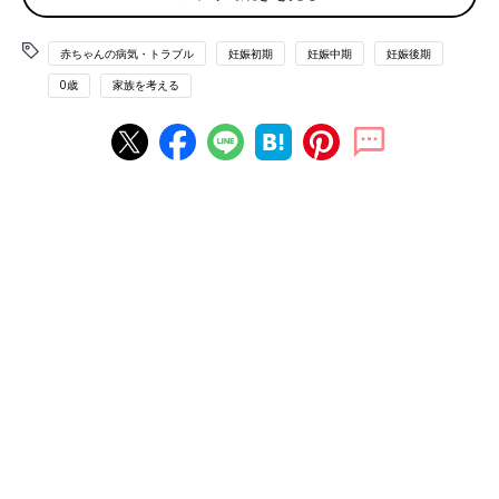
就職活動では報道記者を志望したんです」（河原さん）
赤ちゃんの病気・トラブル
妊娠初期
妊娠中期
妊娠後期
そして、2018年に同じ会社で働く男性と結婚しました。
0歳
家族を考える
「私も2人きょうだい、夫も3人きょうだいなので、子どもを授か
れるなら多くてにぎやかなほうがいいね、と話していました。そ
して結婚の翌年、長男を出産。新聞社は多忙なイメージがあるか
もしれませんが、報道する側の立場として社員の
育休
取得に積極
的で、男性も育休を取る人が多いんです。夫は長男のときは育休
を3カ月取得しました。
私は初産が3
2歳
でしたしきょうだいを作るなら早めにと考え、復
職してから再び妊活もしていたところ、2020年の年末に妊娠に
気づきました」（河原さん）
そして地域のクリニックで受けた2回目の
妊婦健診
で、妊娠して
いるのが双子だということが判明しました。
「医師に『あれっ？2人いるよ』と言われて。まったく予期して
いないことで、すごく驚きました。もちろん、2人を妊娠した喜