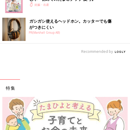
14週という極めて早い時期に破水した場合、赤ちゃんが1人だっ
妊娠・出産
たら中絶をすすめるが、今回は双子で別々の部屋に分かれていて
胎盤も別だから三男に異常はなく、中絶をすると三男も犠牲にし
てしまうリスクがあること。破水した二男のほうが細菌感染した
ガシガシ使えるヘッドホン。カッターでも傷
り、へその緒が圧迫されて栄養が届かず胎内で亡くなったりして
がつきにくい
しまうと三男に影響すること。破水したほうの卵膜がふさがる可
PR(Marshall Group AB)
能性は極めて低いこと、などの説明がありました。
“赤ちゃんたちはきっと大丈夫”、そう思いたいのに、聞かされる
Recommended by
のは厳しい現実ばかり。いろいろと説明をされても、2人はまだ
おなかのなかで生きています。どんな判断をしたらいいのか、す
ぐに答えは出せませんでした」（河原さん）
ただただ、双子の無事を祈り続ける日々
特集