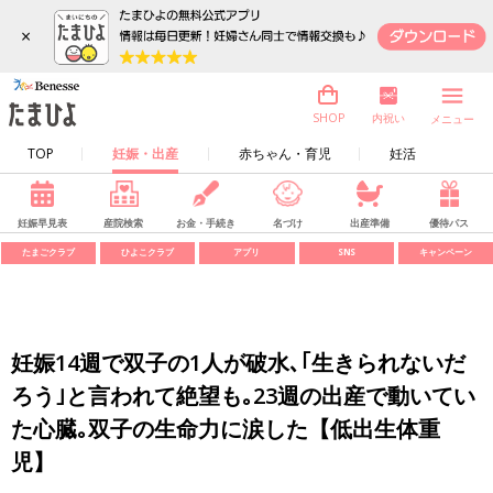
×
内祝い
SHOP
メニュー
TOP
妊娠・出産
赤ちゃん・育児
妊活
妊娠早見表
産院検索
お金・手続き
名づけ
出産準備
優待パス
たまごクラブ
ひよこクラブ
アプリ
SNS
キャンペーン
妊娠14週で双子の1人が破水､｢生きられないだ
ろう｣と言われて絶望も｡23週の出産で動いてい
た心臓｡双子の生命力に涙した【低出生体重
児】