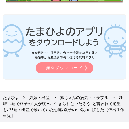
それは、学生時代以降、障害のある方やご家族とお話しする機会
があったからです。障害のある人の人生に触れた経験があったか
らこそ、双子たちも生まれてくれたら、生きていてくれたらそれ
でいい、と思っていました」（河原さん）
自分では「中絶はしない」と決意した河原さんでしたが、そんな
思いを夫や家族に話すことはできなかったと言います。
妊娠日数や生後日数に合った情報を毎日お届け
妊娠中から産後まで長く使える無料アプリ
「母親である自分の気持ちと、一緒に育てる家族の考え方とは違
うと思いますし、もし万が一、産むことを躊躇する言葉が返って
無料ダウンロード
きたらと、こわかったんです。ましてや入院中で面と向かって話
す機会も少ない状況で、意見がすれ違ったら大きなしこりになっ
てしまう気もしました。
たまひよ
妊娠・出産
赤ちゃんの病気・トラブル
妊
あとから夫に聞くと『産むつもりなのはわかっていたし、障害が
娠14週で双子の1人が破水､｢生きられないだろう｣と言われて絶望
あったとしても、頑張って生まれてきてくれたら親としてできる
も｡23週の出産で動いていた心臓｡双子の生命力に涙した【低出生体
限りのことをしようと思っていた』と話してくれました。あのと
重児】
き、あえて私に具体的なことを聞こうとしなかった夫に感謝して
います」（河原さん）