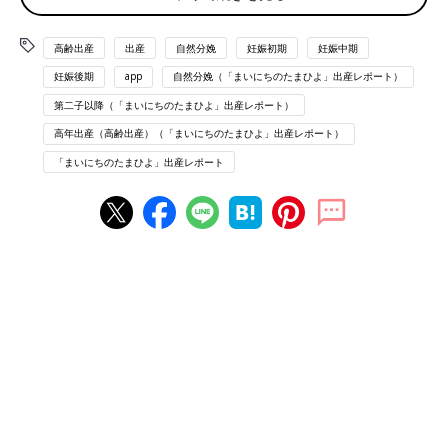
→これは、かなり精神的に辛かった。
けど、実家の母が仕事を調節して早めに来てくれたので、帰宅し
高齢出産
出産
自然分娩
妊娠初期
妊娠中期
てからは、次の健診まで毎日2時間強の散歩を午前午後実施
妊娠後期
app
自然分娩（「まいにちのたまひよ」出産レポート）
2024/12/10
第二子以降（「まいにちのたまひよ」出産レポート）
エコーでは3800gあり、羊水が若干多めなのを確認→翌日に再度
高年出産（高齢出産）（「まいにちのたまひよ」出産レポート）
誘発剤に挑戦する事を決める(子宮口の開き2cm)
「まいにちのたまひよ」出産レポート
2024/12/11
9:00
NSTで赤ちゃんの様子を確認
→元気で問題なし
9:30
誘発剤滴下を開始(点滴)
→30分毎に微量の誘発剤を使う
11:00
2〜3分毎の微弱陣痛
→子宮口の開き2cm