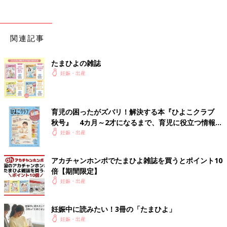
15:39
無事に出産
なかなか破水からの子宮口の開きが早くて、ジェットコースター
関連記事
の様な出産でした。
上の子の時には微弱陣痛が続き過ぎて、約40時間かかった記憶し
かなかったので、助産師さんにって言われた時は、ビックリして
たまひよの雑誌
「いきんでいいの？」って思わず聞き返すくらいの短時間出産だ
妊娠・出産
った。
いかがでしたか？ たまひよのアプリ「まいにちのたまひよ」で
は、もっとたくさんの「出産レポート」を読むことができます！
育児の困ったがズバリ！解決する本『ひよこクラブ
秋号』 4カ月～2才になるまで、育児に役立つ情報が
また、同じ出産予定月の人と情報交換ができる「同期ルーム」も
いっぱい！
妊娠・出産
ありますので、ぜひ活用してみてくださいね。
たまひよのアプリ「まいにちのたまひよ」は、【たまひよアプ
アカチャンホンポでたまひよ雑誌を買うとポイント10
リ】でストア検索してもダウンロードできます！
倍【期間限定】
●この記事は個人の体験記です。
妊娠・出産
●記事の内容は2024年12月の情報で、現在と異なる場合がありま
す。
妊娠中に読みたい！3冊の「たまひよ」
妊娠・出産
たまひよの「出産体験談」をもっと読みたい人はこちら