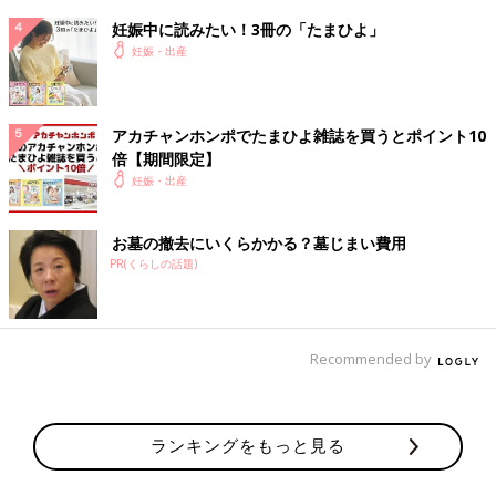
15:00
妊娠中に読みたい！3冊の「たまひよ」
1〜2分毎のキツイ陣痛
妊娠・出産
助産師さんに「いきみたかったら、いきんでいいんだよー」って
言われて痛み逃さなくていいのか!って気づく。
夫、産院に到着
アカチャンホンポでたまひよ雑誌を買うとポイント10
子宮口の開き全開
倍【期間限定】
いきみ始める
妊娠・出産
大きくて、なかなか出ない
15:10
お墓の撤去にいくらかかる？墓じまい費用
いきむも出ない時間が続く
PR(くらしの話題)
→この時、いきむ時に助産師さん2人が両足を持ってくれ、押し
出す時に足を抱え込んでくれて、下に押し出す為に手伝ってくれ
るケド出てこず
Recommended by
15:30
先生、外来から駆けつける
→
会陰切開
実施
ランキングをもっと見る
いきむ時に馬乗り、両足抱える