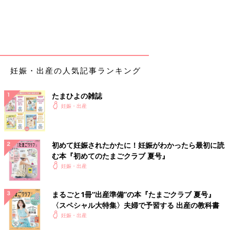
13:00
子宮口の開きを内診で確認中に破水
13:30
2〜3分毎の強め陣痛開始
妊娠・出産の人気記事ランキング
(腰と下腹あたりに鈍痛)
→子宮口の開き2cm
たまひよの雑誌
14:00
妊娠・出産
1〜2分毎のキツイ陣痛開始
(腰と下腹あたりに鈍痛より叫びたいくらいの痛み)
→子宮口の開き 4〜6cm
初めて妊娠されたかたに！妊娠がわかったら最初に読
ここで夫に連絡して立ち会いの為に
産院
に呼ぶ
む本『初めてのたまごクラブ 夏号』
妊娠・出産
14:30
1〜2分毎のキツイ陣痛
まるごと1冊“出産準備”の本『たまごクラブ 夏号』
(下腹の痛みが酷く、腰も開いてくる感覚で、「いーたーいー」
〈スペシャル大特集〉夫婦で予習する 出産の教科書
って叫ばないと辛い痛さ)
妊娠・出産
→子宮口の開き 8cm