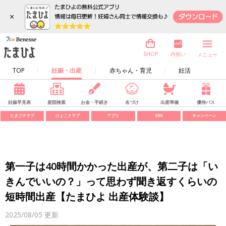
×
内祝い
SHOP
メニュー
TOP
妊娠・出産
赤ちゃん・育児
妊活
妊娠早見表
産院検索
お金・手続き
名づけ
出産準備
優待パス
たまごクラブ
ひよこクラブ
アプリ
SNS
キャンペーン
第一子は40時間かかった出産が、第二子は「い
きんでいいの？」って思わず聞き返すくらいの
短時間出産【たまひよ 出産体験談】
2025/08/05
更新