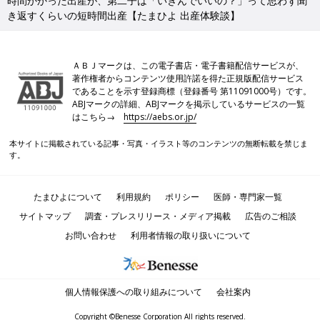
時間かかった出産が、第二子は「いきんでいいの？」って思わず聞
き返すくらいの短時間出産【たまひよ 出産体験談】
ＡＢＪマークは、この電子書店・電子書籍配信サービスが、
著作権者からコンテンツ使用許諾を得た正規版配信サービス
であることを示す登録商標（登録番号 第11091000号）です。
ABJマークの詳細、ABJマークを掲示しているサービスの一覧
はこちら→
https://aebs.or.jp/
本サイトに掲載されている記事・写真・イラスト等のコンテンツの無断転載を禁じま
す。
たまひよについて
利用規約
ポリシー
医師・専門家一覧
サイトマップ
調査・プレスリリース・メディア掲載
広告のご相談
お問い合わせ
利用者情報の取り扱いについて
個人情報保護への取り組みについて
会社案内
Copyright ©Benesse Corporation All rights reserved.