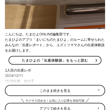
こんにちは。たまひよONLINE編集部です。
たまひよのアプリ「まいにちのたまひよ」のルームに寄せられた
みんなの「出産レポート」から、ユズミツママさんの出産体験談
をお届けします。
たまひよの「出産体験談」をもっと読む
2人目の出産レポ
2024/12/11
15:39出産 女の子
このまま続きを見る
2024/12/5〜12/6
むくみが酷く吐き気も酷かったので先生に相談し、予定日の1週
サクサク読める！お気に入り記事を登録可能
間前に2日間
陣痛
誘発剤を使うも本陣痛も来なかったので帰宅。
(子宮口の開き2cm)
アプリで続きを見る