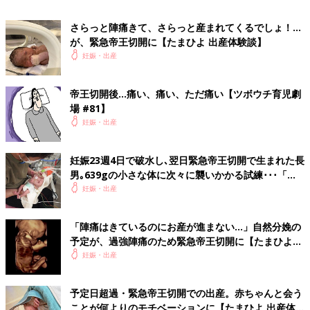
さらっと陣痛きて、さらっと産まれてくるでしょ！…
が、緊急帝王切開に【たまひよ 出産体験談】
妊娠・出産
帝王切開後…痛い、痛い、ただ痛い【ツボウチ育児劇
場 #81】
妊娠・出産
妊娠23週4日で破水し､翌日緊急帝王切開で生まれた長
男｡639gの小さな体に次々に襲いかかる試練･･･「生
きて」と願い続けた【超低出生体重児】
妊娠・出産
「陣痛はきているのにお産が進まない…」自然分娩の
予定が、過強陣痛のため緊急帝王切開に【たまひよ
出産体験談】
妊娠・出産
予定日超過・緊急帝王切開での出産。赤ちゃんと会う
ことが何よりのモチベーションに【たまひよ 出産体