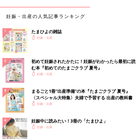
す」としか言えません。痛みに耐えながら何枚もの書類にサイン
をしました。まわりではバタバタと手術の準備をする声が聞こえ
妊娠・出産の人気記事ランキング
ます。私は放心状態でそれをながめていました。
たまひよの雑誌
長男を無事出産！退院時には完全母乳のお墨つきも
妊娠・出産
破水から約50時間後、長男は無事産声をあげました。私はその瞬
間から涙が止まらず、しばらく助産師さんの手を離すことができ
初めて妊娠されたかたに！妊娠がわかったら最初に読
ませんでした。ここでようやく、私自身が不安でたまらなかった
む本『初めてのたまごクラブ 夏号』
のだと気がつきました。初めてわが子を自分の手で抱っこできた
妊娠・出産
のは、出産翌日の午後。やっと抱っこできたという安堵や感動、
本当は自分が1番に抱っこしたかったのにという悔しさに似た思
い、トイレに行くことにも一苦労な体で赤ちゃんのお世話ができ
まるごと1冊“出産準備”の本『たまごクラブ 夏号』
るのだろうかという不安など、いろいろな思いが入り交じりまし
〈スペシャル大特集〉夫婦で予習する 出産の教科書
た。それでも退院のときには、助産師さんに「完全母乳でも問題
妊娠・出産
なさそうですね」と言ってもらえるほど回復しました。
いま思えば、破水未遂騒動があってから1週間、破水してから2日
妊娠中に読みたい！3冊の「たまひよ」
間のあいだに、なぜ
帝王切開
について調べなかったのか不思議で
妊娠・出産
す。本当に最後の最後まで、通常分娩で産むものだと思っていま