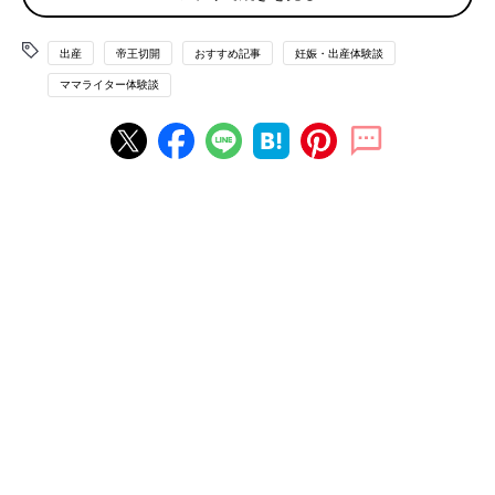
り、その違いは何となくわかっていたのです。幸い休日だったの
で、夫に電話して車でむかえにきてもらい、
入院
の準備をして病
院へ向かいました。助産師さんに確認してもらうとやはり破水と
出産
帝王切開
おすすめ記事
妊娠・出産体験談
のこと。「陣痛がきていないので、今晩は安静にして明日朝から
ママライター体験談
がんばりましょう」と言われ、そのまま入院になりました。
陣痛促進剤を使ってもお産がすすまず、緊急帝王切
開に
翌朝、先生の診察を受けました。まず錠剤の陣痛促進薬を使いま
したがあまり痛みを感じません。翌朝から点滴での陣痛促進薬に
きりかえました。状況は一転、薬が投与されるたびにおなかに激
痛が走ります。その日、夫は仕事のため不在で、誰も付き添いが
いないまま、ひとりでただひたすら痛みに耐えていました。それ
でもお産は進まず、ただ時間だけが流れていきます。そして、夫
が到着したときのこと。先生から突然「破水から48時間が経つの
で、このままだと赤ちゃんに感染症の恐れが出てきます。
帝王切
開
にきりかえるのが安全です。よろしいですか？」と言われまし
た。私はもう何が何だかわからなかったのですが、「赤ちゃんが
危険」と言われてしまうと、もう先生を信頼して「お願いしま