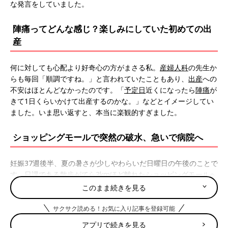
な発言をしていました。
陣痛ってどんな感じ？楽しみにしていた初めての出
産
何に対しても心配より好奇心の方がまさる私。
産婦人科
の先生か
らも毎回「順調ですね。」と言われていたこともあり、
出産
への
不安はほとんどなかったのです。「
予定日
近くになったら
陣痛
が
きて1日くらいかけて出産するのかな。」などとイメージしてい
ました。いま思い返すと、本当に楽観的すぎました。
ショッピングモールで突然の破水、急いで病院へ
妊娠37週後半、夏の暑さが少しやわらいだ日曜日の午後のことで
す。日課である散歩がてら3kmほど離れたショッピングモールへ
出かけました。到着して一息ついた瞬間、「あれっ？んん？」と
このまま続きを見る
下半身に違和感が。すぐさまトイレへかけこみ確認したところ
「これは破水だな」と確信しました。実は1週間前、破水かもし
サクサク読める！お気に入り記事を登録可能
れないと病院を訪れたのですが尿もれだったという出来事があ
アプリで続きを見る