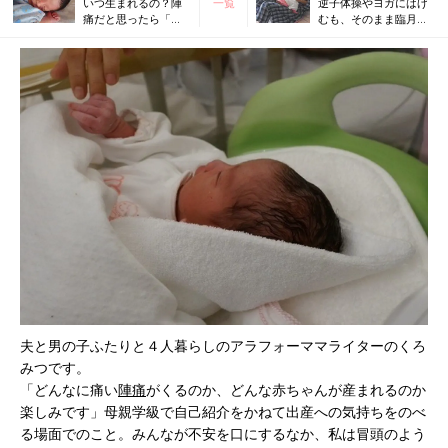
いつ生まれるの？陣
一覧
逆子体操やヨガにはげ
痛だと思ったら「前
むも、そのまま臨月
駆陣痛」で一時帰
に。【逆子の普通分娩
宅。長引いた私の出
体験記】
産
夫と男の子ふたりと４人暮らしのアラフォーママライターのくろ
みつです。
「どんなに痛い
陣痛
がくるのか、どんな赤ちゃんが産まれるのか
楽しみです」母親学級で自己紹介をかねて出産への気持ちをのべ
る場面でのこと。みんなが不安を口にするなか、私は冒頭のよう