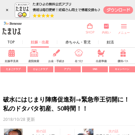
×
内祝い
SHOP
メニュー
TOP
妊娠・出産
赤ちゃん・育児
妊活
妊娠早見表
産院検索
お金・手続き
名づけ
出産準備
優待パス
たまごクラブ
ひよこクラブ
アプリ
SNS
キャンペーン
破水にはじまり陣痛促進剤→緊急帝王切開に！
私のドタバタ初産、50時間！！
2018/10/28
更新
前の話
次の話