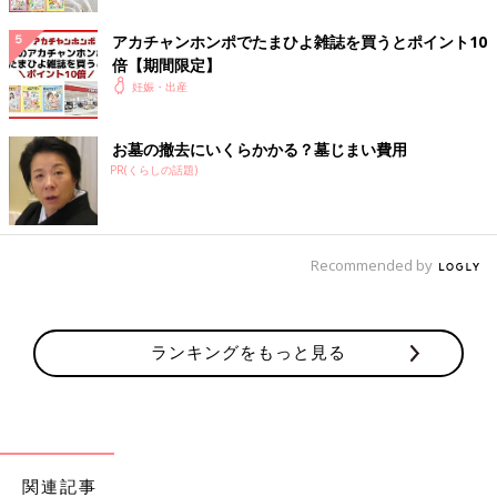
した。出産当初は自然分娩で産めなかった複雑な気持ちもありま
したが、数ヶ月後には自然と「元気に生まれてきてくれてよかっ
アカチャンホンポでたまひよ雑誌を買うとポイント10
た」という気持ちになっていました。出産は予定通りにはいかな
倍【期間限定】
いもの。だからこそ出産は「奇跡」といわれるのでしょうね。
妊娠・出産
■関連：出産時に帝王切開術が必要になるケースとは？ 費用や手
術までの流れも紹介
お墓の撤去にいくらかかる？墓じまい費用
PR(くらしの話題)
[くろみつ ＊ プロフィール]
夫と子ども2人と暮らすアラフォー専業主婦。2014年に長男、
2018年に次男を出産しました。
もうひとり女の子が欲しいと思いつつ、いろいろ考えると厳しい
Recommended by
なと考える今日このごろです。
※この記事は個人の体験記です。記事に掲載の画像はイメージで
す。
ランキングをもっと見る
前の話
次の話
いつ生まれるの？陣
一覧
逆子体操やヨガにはげ
痛だと思ったら「前
むも、そのまま臨月
駆陣痛」で一時帰
に。【逆子の普通分娩
宅。長引いた私の出
体験記】
関連記事
産