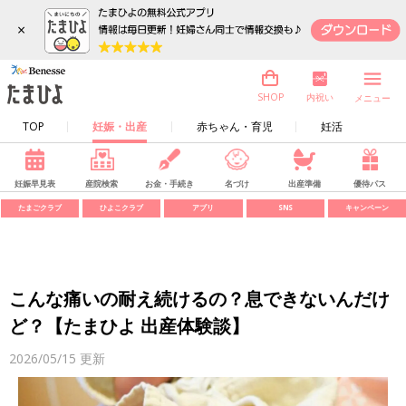
×
内祝い
SHOP
メニュー
TOP
妊娠・出産
赤ちゃん・育児
妊活
妊娠早見表
産院検索
お金・手続き
名づけ
出産準備
優待パス
たまごクラブ
ひよこクラブ
アプリ
SNS
キャンペーン
こんな痛いの耐え続けるの？息できないんだけ
ど？【たまひよ 出産体験談】
2026/05/15
更新