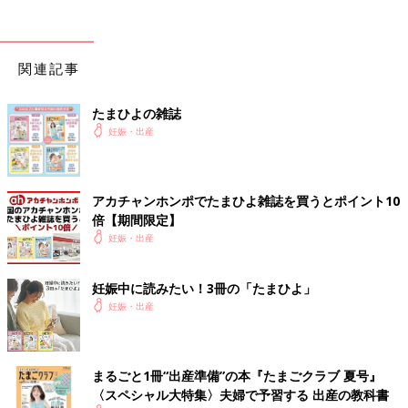
顔も上げれずに、おはよって挨拶した気がする。笑
10:00
関連記事
汗だくすぎて寒くなって扇風機とめたら、「着替えときましょ
う」って着替えさせてもらった。わりとずっと痛いから体勢変え
たまひよの雑誌
れなくて、タイミング難しかった…
妊娠・出産
10:30
「おトイレ行きたい気がするような感じだけど、これ本当に出る
と思いますか？」って助産師さんに聞く。「どっち？」って聞か
アカチャンホンポでたまひよ雑誌を買うとポイント10
れて、「わかんないけど、どっちも？」って答えとく。←この時
倍【期間限定】
もうイキみたかったけど、この感覚がイキみたいってことをまだ
妊娠・出産
わかってなかった。そしてずっと痛い。
「えー、じゃあ一応、内診してからね。」って言われて、助産師
妊娠中に読みたい！3冊の「たまひよ」
さんに内診してもらった。
妊娠・出産
「え？今、何cmだと思う？」って、にやにやしながら聞かれ
た。この時もう痛すぎて顔あげれないけど、午前中目標5cmって
言われてたし、まだまだだと思って、「んー、7cmとか？」って
答えた。→子宮口 9cm
まるごと1冊“出産準備”の本『たまごクラブ 夏号』
ほんとはまだ促進剤maxじゃなかったみたいだけど、「もう増や
〈スペシャル大特集〉夫婦で予習する 出産の教科書