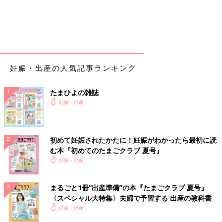
私より先に来てて、ずーっと陣痛苦しんでたお隣さんが分娩室に
移動したので、朝ごはんの時間まで寝れた。
7:00
お昼の助産師さんとご挨拶
「今日は促進剤入れることになると思うから頑張りましょう！今
妊娠・出産の人気記事ランキング
日の先生やさしいし、私は16時半まで勤務なので、それまでに産
むのを目標にね！」と気さくな助産師さんで、「頑張ります
ー！」と余裕ぶっこいてた。
たまひよの雑誌
「まずは午前中に子宮口5cmが目標ね！」と。
妊娠・出産
7:30
朝ごはん
初めて妊娠されたかたに！妊娠がわかったら最初に読
ここで、排便！出てよかったーーー笑
む本『初めてのたまごクラブ 夏号』
妊娠・出産
8:00
お昼の先生になったので内診。夜中から変わらず子宮口3cm。
まるごと1冊“出産準備”の本『たまごクラブ 夏号』
「破水から24時間になるから促進剤でいい？」と。→ぜひお願い
〈スペシャル大特集〉夫婦で予習する 出産の教科書
します。
妊娠・出産
前日夜から私の実家で暇してる夫に連絡。