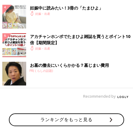
来てもらうことに。
妊娠中に読みたい！3冊の「たまひよ」
8:30
妊娠・出産
促進剤、開始
助産師さんに、「30分ごとに薬増やすからねー」と。ビビりなが
らも、「はーい」って。
アカチャンホンポでたまひよ雑誌を買うとポイント10
「この点滴のチューブ伝って、ちょっとずつお薬入るから30分く
倍【期間限定】
らいで効き始めるかなー」と言われたのに、15分くらいでわりと
妊娠・出産
重めな生理痛くらいの下腹部痛。「素直だねー」と。
陣痛室1人だけだったので、おなか痛くないタイミングで陣痛室
お墓の撤去にいくらかかる？墓じまい費用
でと分娩室でのこれからの呼吸法とか教えてもらいながら助産師
PR(くらしの話題)
さんとお喋り。
この時はまだまだだと思ってた。笑
夫が来る前にお手洗い行っときますって、イテテテってなりなが
らお手洗いに行った。
Recommended by
9:00
「間隔一定だから今から陣痛開始」と言われる。「はーい」って
返事した気がする。
ランキングをもっと見る
かなり痛くて、汗だく。
このくらいで夫到着。