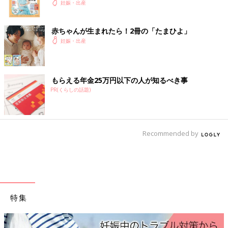
さないねー」って言われた。
妊娠・出産
この内診で、「便ないから大丈夫だよ」って教えてもらった！
立
ち会い出産
でそれがいちばん心配だったから、もしかしたら嘘か
赤ちゃんが生まれたら！2冊の「たまひよ」
もしれないけど、一安心。
妊娠・出産
10:45
分娩室、移動
もらえる年金25万円以下の人が知るべき事
「移動するよ」って言われたけど、痛すぎて動けない。落ち着か
PR(くらしの話題)
ないと無理って言った！でも、そんなの待てないってわかってた
んでしょうね。ずっと痛かったし。痛いのに無理やり車いすに乗
っけられて、点滴と一緒に陣痛室から分娩室までジェットコース
ターされた。
Recommended by
先生「会陰切開、いらないかなー？」
助産師さん「いや、切ったほうがいいと思う」
先生「じゃあ、切りましょうか」
私(え？？？)
はい、もちろん切りました。
太ももプルプルすぎて、足に力入れられなかったけど、なんとか
特集
やっていたんでしょう。
11:01