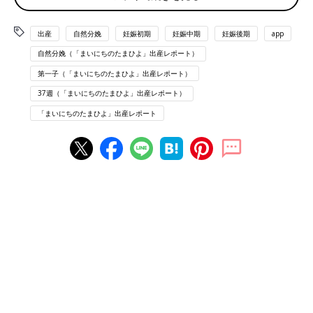
ないとだめね。
出産
自然分娩
妊娠初期
妊娠中期
妊娠後期
app
11:00
自然分娩（「まいにちのたまひよ」出産レポート）
破水確定&入院決定 子宮口1cm
入院したけど、体調はなんともなし。
第一子（「まいにちのたまひよ」出産レポート）
行きの車で食べてた残りのおにぎりと病院で出たお昼ごはん完
37週（「まいにちのたまひよ」出産レポート）
食。
「まいにちのたまひよ」出産レポート
日曜日なので、薄暗い病院内を散策。階段往復したり、スクワッ
トしたり。
陣痛
室のベットで暇。ゲームがはかどる。笑
夕食もほぼ完食。(我ながらえらい！)
点滴したからシャワーも浴びさせてもらえた！
10/13
1:00
5分間隔くらいで生理痛のような下腹部の痛みあり。→内診 子
宮口3cm
その後、感覚も痛みもバラバラで、「まだだよー」と言われる。
4:00