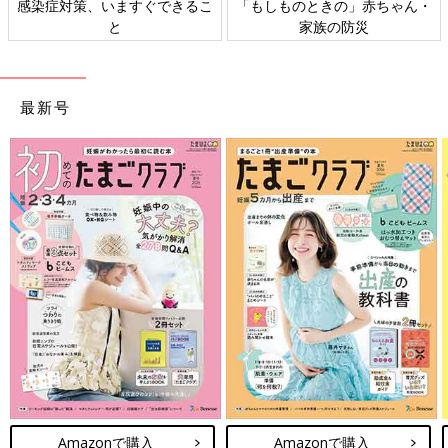
感染症対策、いますぐできるこ
「もしものときの」赤ちゃん・
た。やっぱ麻酔の注射が痛い…終わってからのおなかの収縮のた
と
家族の防災
めにって、先生におなか押されてそれも痛かった。。。
てことで、産んでからも分娩室で痛い痛いって騒いでました。
でも、超安産です、とのこと。
お世話になりました。
最新号
分娩室で休んでる間、まだ面会時間ではなかったので夫は追い出
された（お昼食べてきてもらった）。
ベビちゃんをお部屋に連れて来てもらって、ベビちゃん眺めてる
夫に筋肉痛のふくらはぎをもんでもらいながら、私はお昼寝。
親馬鹿だなって思いながら、ベビちゃんと、ベビちゃん眺めてる
夫の写真撮りまくった。
幸せな良き1日でした。
いかがでしたか？ たまひよのアプリ「まいにちのたまひよ」で
は、もっとたくさんの「出産レポート」を読むことができます！
また、同じ出産予定月の人と情報交換ができる「同期ルーム」も
ありますので、ぜひ活用してみてくださいね。
たまひよのアプリ「まいにちのたまひよ」は、【たまひよアプ
Amazonで購入
Amazonで購入