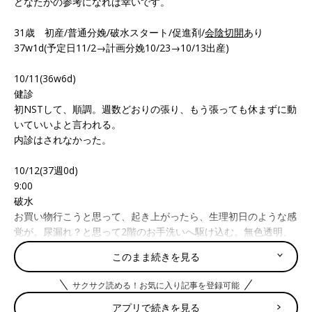
どなたかの参考になれば幸いです。
31歳 初産/普通分娩/破水スタート/促進剤/
会陰切開
あり
37w1d(予定日11/2→計画分娩10/23→10/13出産)
10/11(36w6d)
健診
初NSTして、順調。週数どおりの張り、もう張っても休まずに動
いていいよと言われる。
内診はされなかった。
10/12(37週0d)
9:00
破水
お買い物行こうと思って、起き上がったら、生理初日のような感
覚が。尿漏れ？と思って2階のお手洗いへ駆け込む。無色透明、
無臭でよくわかんないやと思って、とりあえず1階におりたら足
このまま続きを見る
を伝う水が。これダメなやつだと思い、お手洗い行ってナプキン
つけて、足だけシャワーして、夫と親と病院に連絡。破水なら即
サクサク読める！お気に入り記事を登録可能
入院なので、入院準備して来てくださいとのこと。
アプリで続きを見る
そこから荷物まとめるのに1時間かかった。ちゃんと準備しとか