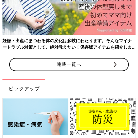
2830g
男の子、産まれました。
産声も聞かせてくれて
赤ちゃん、可愛いすぎる。
感想
妊娠・出産にまつわる体の変化は多岐にわたります。そんなマイナ
ートラブル対策として、絶対教えたい！保存版アイテムを紹介しま
思ったよりバタバタ産まれた感じだった。
す。
こんな痛いの耐え続けるの？息できないんだけど？って思ってた
けど、それだけお産が進んでたってことでした。
連載一覧へ
助産師さんでも夫でも、腰触られても、お尻触られても、何され
ても痛い。緩和されない。足の角度変えるだけで痛いから、むし
ろ触らないでって思ってた。助産師さんには言えなかったけど。
笑
ピックアップ
夫には、そこ触らなくていいって言ったかな。笑
よく両手両膝をついた姿勢になると楽とか聞くけど体勢変更とか
絶対できないわと思ってた。
そして、せっかくヨネックスプラチナムの新球持って来たのに、
開けるタイミングなかった。笑
会陰切開するって言われて、その麻酔も痛いーって騒いでた。陣
痛も痛いけど、痛いものは痛い。縫う時も麻酔追加してもらっ