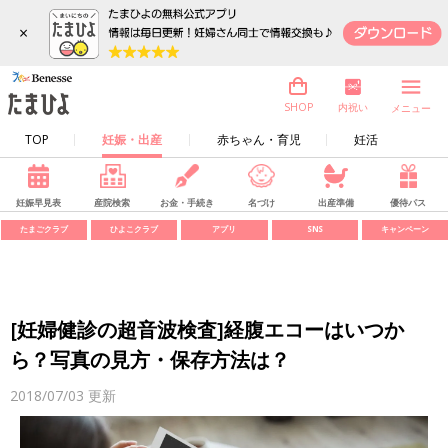
×
内祝い
SHOP
メニュー
TOP
妊娠・出産
赤ちゃん・育児
妊活
妊娠早見表
産院検索
お金・手続き
名づけ
出産準備
優待パス
たまごクラブ
ひよこクラブ
アプリ
SNS
キャンペーン
[妊婦健診の超音波検査]経腹エコーはいつか
ら？写真の見方・保存方法は？
2018/07/03
更新