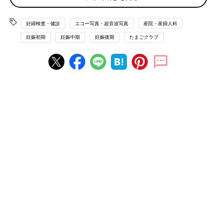
妊婦検査・健診
エコー写真・超音波写真
産院・産婦人科
妊娠初期
妊娠中期
妊娠後期
たまごクラブ
子宮が小さい妊娠5ヶ月ごろまでは、腟に、上写真のような細長
いプローブを挿入して、子宮のごく近くから子宮や卵巣の状態を