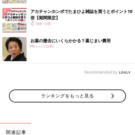
アカチャンホンポでたまひよ雑誌を買うとポイント10
倍【期間限定】
妊娠・出産
お墓の撤去にいくらかかる？墓じまい費用
PR(くらしの話題)
妊娠5ヶ月以降は。おなかの上から経腹プローブを当てて、より
Recommended by
広い範囲で赤ちゃんの体を観察します。おなかにゼリーを塗るの
は、おなかとプローブの間に空気が入らないようにするため。超
音波源から離れた部分も観察できます。
ランキングをもっと見る
関連記事