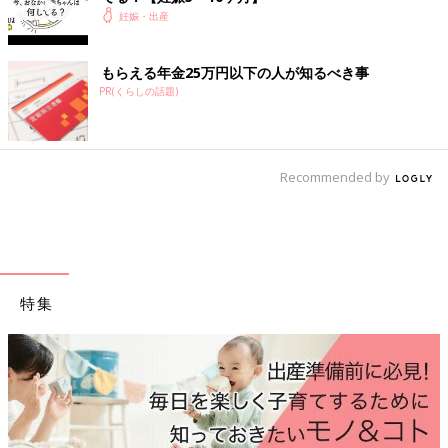
妊娠・出産
基本Point 2：早見のポイントは「色」
もらえる年金25万円以下の人が知るべき事
超音波は「白、黒、グレー」の3色で写ります。かたいものにぶ
PR(くらしの話題)
つかると反射し、液体などは通り抜ける性質を利用するため、反
射が強いものは白く、弱いものは黒く写ります。
Recommended by
【白】
代表的なものは背骨や頭蓋骨などの骨。赤ちゃんの輪郭も、黒い
背景に白っぽく写ります。
【黒】
羊水や血液、心臓、胃の中の羊水など、水分で満たされている部
特集
分は黒く写ります。
【グレー】
筋肉、脂肪、内臓など、かたくはないけれど、超音波が反射しや
すいものはグレーに。
超音波写真の保存方法