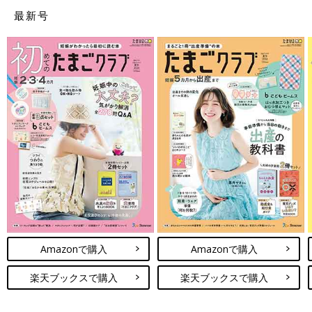
紙焼き写真にプリントして、
超音波写真
のアルバム作成サービス
最新号
を実施しているお店も。最近はデジタルプリントの機械で、自分
でコピーできるお店も増えています。
関連：
超音波写真でここまで見える！おなかの中で赤ちゃんのお
しっこシーンを激写！
超音波写真の見方を理解すると、赤ちゃんの成長が実感でき、健
診がより楽しくなります。経腟超音波が苦手なママも、おなかの
赤ちゃんが大きくなってくると経腹超音波に替わり、おなかの上
からの検査になるのでご安心を。超音波検査は、おなかの成長を
目でみて実感することができる、貴重なチャンスです。もらった
写真は大切に保管しましょう。（文・たまごクラブ編集部）
■監修：
小川クリニック
院長 小川隆吉先生
1975年日本医科大学卒業。同大学産婦人科講師、都立築地産院
産婦人科医長を経て、1995年より現職。セックスカウンセラー
Amazonで購入
Amazonで購入
セラピスト協会会員、日本不妊学会会員。
楽天ブックスで購入
楽天ブックスで購入
■参考：たまひよブックス
「いつでもどこでもHAPPY妊娠・出産
ガイドBOOK」
（ベネッセコーポレーション刊）