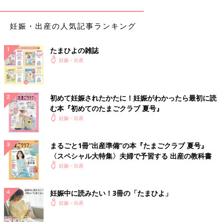
観察します。
妊娠中期
以降は、子宮頸管無力症や前置胎盤の診断
に使われることもあります。
妊娠・出産の人気記事ランキング
妊娠5ヶ月以降は、経腹超音波
たまひよの雑誌
妊娠・出産
初めて妊娠されたかたに！妊娠がわかったら最初に読
む本『初めてのたまごクラブ 夏号』
妊娠・出産
まるごと1冊“出産準備”の本『たまごクラブ 夏号』
〈スペシャル大特集〉夫婦で予習する 出産の教科書
妊娠・出産
妊娠中に読みたい！3冊の「たまひよ」
妊娠・出産