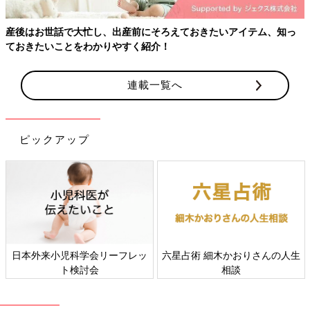
産後はお世話で大忙し、出産前にそろえておきたいアイテム、知っ
超音波写真は感熱紙に印刷されることが多く、時間がたつと消え
ておきたいことをわかりやすく紹介！
てしまいます。きれいな状態でしっかり残せる保存法を紹介しま
す。
連載一覧へ
方法１：コピーをとる
コンビニなどのコピー機でコピーする手軽な方法。写真モードを
ピックアップ
選び、度を薄く設定するときれいに写ります。ただし、時間がた
つと劣化して、色が薄くなることがあります。
方法２：スキャナーでとり込む
スキャナーでとり込み、パソコンにデータ保存したり、CD-ROM
に書き込む方法。市販のアルバム作成ソフトや画像管理ソフトな
日本外来小児科学会リーフレッ
六星占術 細木かおりさんの人生
どで整理すると、見やすくなります。
ト検討会
相談
方法３：写真店で複製する