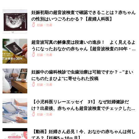
妊娠初期の超音波検査で確認できることは？赤ちゃん
の性別はいつごろわかる？【産婦人科医】
妊娠・出産
超音波写真の解像度は段違いの進歩！ よく見えるよ
うになったおなかの赤ちゃん【超音波検査の30年・前
編】
妊娠・出産
超音波写真の見方は？
妊娠中の歯科検診で虫歯治療は可能ですか？－”まい
にちのたまひよ”に寄せられた投稿
妊娠・出産
超音波写真には何が写っているのか、事前にポイントを押さえて
おきましょう。
【小児科医リレーエッセイ 31】 なぜ妊婦健診だ
け？出産後、赤ちゃんも超音波検査でチェックしたほ
基本Point 1：写っているのは赤ちゃんの断面
うがいいことが【小児科医】
妊娠・出産
超音波写真に写っているのは断面。つまり「輪切り」にされた状
態で写っています。そのため超音波を当てた位置や角度、赤ちゃ
【動画】妊婦さん必見！今、おなかの赤ちゃんは何し
んの姿勢によって、写り方や見え方が変わります。
てる？【妊娠5～10ヶ月】